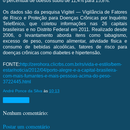
o percentual de obesos subiu de 11,4% para 15,8%.
Os dados são da pesquisa Vigitel — Vigilância de Fatores
de Risco e Proteção para Doenças Crônicas por Inquérito
Telefônico, que coletou informações nas 26 capitais
brasileiras e no Distrito Federal em 2011. Realizado desde
2006, o levantamento aborda itens como tabagismo,
excesso de peso, consumo alimentar, atividade física e
consumo de bebidas alcoólicas, fatores de risco para
doenças crônicas como diabetes e hipertensão.
FONTE:
http://zerohora.clicrbs.com.br/rs/vida-e-estilo/bem-
estar/noticia/2012/04/porto-alegre-e-a-capital-brasileira-
com-mais-fumantes-e-mais-pessoas-acima-do-peso-
3722445.html
André Ponce da Silva
às
10:13
Compartilhar
Nenhum comentário:
Postar um comentário