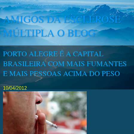
AMIGOS DA ESCLEROSE
MÚLTIPLA O BLOG
PORTO ALEGRE É A CAPITAL
BRASILEIRA COM MAIS FUMANTES
E MAIS PESSOAS ACIMA DO PESO
10/04/2012