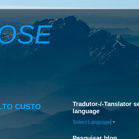
ROSE
Tradutor-/-Tanslator s
ALTO CUSTO
language
Select Language
▼
Pesquisar blog