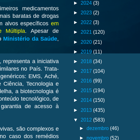
►
2024
(3)
imeiros medicamentos
►
2023
(2)
 mais baratas de drogas
►
2022
(3)
am alvos específicos
em
e Múltipla
. Apesar de
►
2021
(120)
do
Ministério da Saúde
,
►
2020
(21)
►
2019
(11)
representa a iniciativa
►
2018
(34)
milares no País. Trata-
►
2017
(104)
 genéricos: EMS, Aché,
►
2016
(99)
 Ciência, Tecnologia e
►
2015
(194)
elha, a biotecnologia é
onteúdo tecnológico, de
►
2014
(150)
 garantia de acesso à
►
2013
(435)
▼
2012
(583)
►
dezembro
(46)
 vivas, são complexos e
 no caso dos remédios
►
novembro
(52)