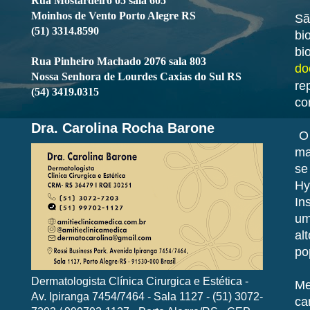
Rua Mostardeiro 05 sala 605
Moinhos de Vento Porto Alegre RS
Sã
(51) 3314.8590
bi
bi
Rua Pinheiro Machado 2076 sala 803
do
Nossa Senhora de Lourdes Caxias do Sul RS
re
(54) 3419.0315
co
Dra. Carolina Rocha Barone
O 
ma
se
Hy
In
um
al
po
Dermatologista Clínica Cirurgica e Estética -
Me
Av. Ipiranga 7454/7464 - Sala 1127 - (51) 3072-
ca