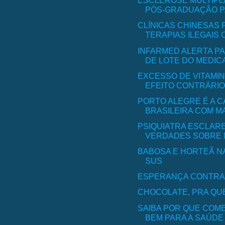
ESCLEROSE MÚLTIPL
PÓS-GRADUAÇÃO PA
CLÍNICAS CHINESAS 
TERAPIAS ILEGAIS 
INFARMED ALERTA P
DE LOTE DO MEDICA
EXCESSO DE VITAMIN
EFEITO CONTRÁRIO
PORTO ALEGRE É A C
BRASILEIRA COM MA
PSIQUIATRA ESCLARE
VERDADES SOBRE M
BABOSA E HORTEÃ NA
SUS
ESPERANÇA CONTRA
CHOCOLATE, PRA QU
SAIBA POR QUE COME
BEM PARA A SAÚDE