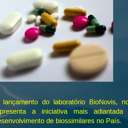
 lançamento do laboratório BioNovis, no
epresenta a iniciativa mais adiantada
senvolvimento de biossimilares no País.