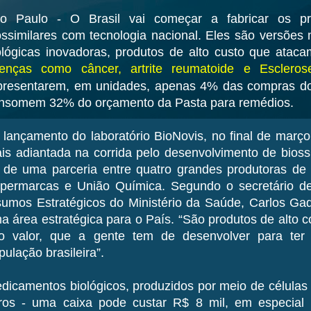
o Paulo - O Brasil vai começar a fabricar os pr
ossimilares com tecnologia nacional. Eles são versões
ológicas inovadoras, produtos de alto custo que atac
enças como câncer, artrite reumatoide e
Escleros
presentarem, em unidades, apenas 4% das compras 
nsomem 32% do orçamento da Pasta para remédios.
lançamento do laboratório BioNovis, no final de março, 
is adiantada na corrida pelo desenvolvimento de biossi
 de uma parceria entre quatro grandes produtoras de
permarcas e União Química. Segundo o secretário de
sumos Estratégicos do Ministério da Saúde, Carlos Gad
a área estratégica para o País. “São produtos de alto c
to valor, que a gente tem de desenvolver para ter
pulação brasileira”.
dicamentos biológicos, produzidos por meio de células
ros - uma caixa pode custar R$ 8 mil, em especial