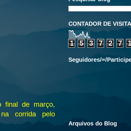
CONTADOR DE VISIT
1
5
3
7
2
7
Seguidores/=/Particip
 final de março,
 na corrida pelo
Arquivos do Blog