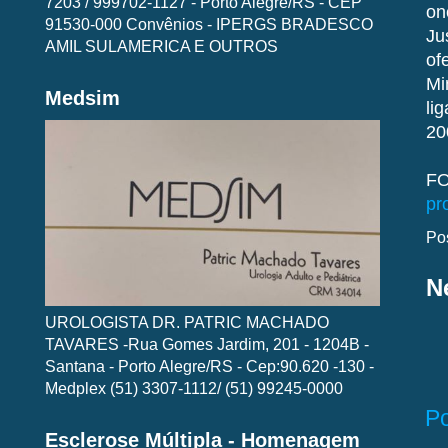
7203 / 999702-1127 - Porto Alegre/RS - CEP
on
91530-000 Convênios - IPERGS BRADESCO
Ju
AMIL SULAMERICA E OUTROS
of
Mi
Medsim
li
20
FO
pr
Po
N
UROLOGISTA DR. PATRIC MACHADO
TAVARES -Rua Gomes Jardim, 201 - 1204B -
Santana - Porto Alegre/RS - Cep:90.620 -130 -
Medplex (51) 3307-1112/ (51) 99245-0000
P
Esclerose Múltipla - Homenagem