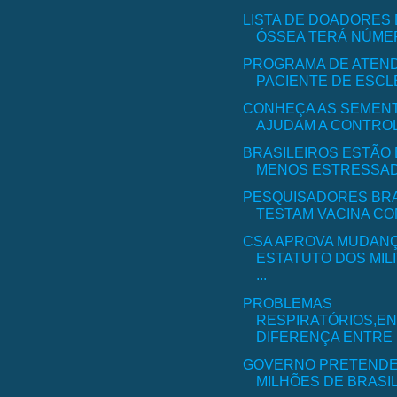
LISTA DE DOADORES
ÓSSEA TERÁ NÚMERO
PROGRAMA DE ATEN
PACIENTE DE ESCLE
CONHEÇA AS SEMEN
AJUDAM A CONTROLA
BRASILEIROS ESTÃO
MENOS ESTRESSA
PESQUISADORES BRA
TESTAM VACINA CON
CSA APROVA MUDAN
ESTATUTO DOS MIL
...
PROBLEMAS
RESPIRATÓRIOS,EN
DIFERENÇA ENTRE .
GOVERNO PRETENDE 
MILHÕES DE BRASIL