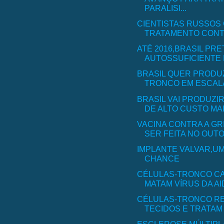
PARALISI...
CIENTISTAS RUSSOS
TRATAMENTO CONTR
ATÉ 2016,BRASIL PR
AUTOSSUFICIENTE N
BRASIL QUER PRODU
TRONCO EM ESCALA
BRASIL VAI PRODUZI
DE ALTO CUSTO MAIS
VACINA CONTRA A GR
SER FEITA NO OUT
IMPLANTE VALVAR,U
CHANCE
CÉLULAS-TRONCO C
MATAM VÍRUS DA AI
CÉLULAS-TRONCO R
TECIDOS E TRATA