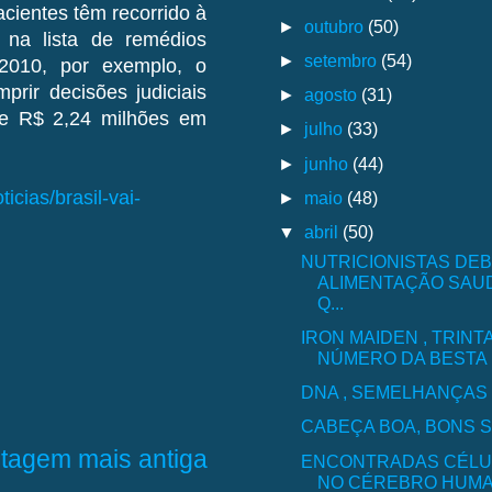
cientes têm recorrido à
►
outubro
(50)
 na lista de remédios
►
setembro
(54)
2010, por exemplo, o
rir decisões judiciais
►
agosto
(31)
nte R$ 2,24 milhões em
►
julho
(33)
►
junho
(44)
icias/brasil-vai-
►
maio
(48)
▼
abril
(50)
NUTRICIONISTAS DE
ALIMENTAÇÃO SAU
Q...
IRON MAIDEN , TRINT
NÚMERO DA BESTA
DNA , SEMELHANÇAS
CABEÇA BOA, BONS 
tagem mais antiga
ENCONTRADAS CÉLU
NO CÉREBRO HUMA