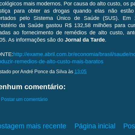
cológicos mais modernos. Por causa do alto custo, os pa
stiça para obter as drogas quando elas não estão
ertados pelo Sistema Único de Saúde (SUS). Em 
nistério da Saúde gastou R$ 132,58 milhões para cump
gadas ao fornecimento de remédios de alto custo, a
05. As informações são do
Jornal da Tarde
.
NTE:
http://exame.abril.com.br/economia/brasil/saude/not
oduzir-remedios-de-alto-custo-mais-baratos
stado por
André Ponce da Silva
às
13:05
enhum comentário:
Postar um comentário
ostagem mais recente
Página inicial
Pos