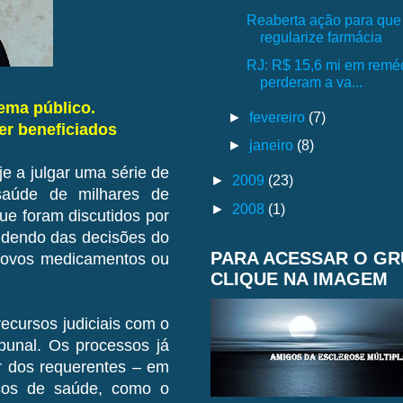
Reaberta ação para que
regularize farmácia
RJ: R$ 15,6 mi em remé
perderam a va...
ema público.
►
fevereiro
(7)
er beneficiados
►
janeiro
(8)
e a julgar uma série de
►
2009
(23)
saúde de milhares de
►
2008
(1)
ue foram discutidos por
ndendo das decisões do
PARA ACESSAR O G
 novos medicamentos ou
CLIQUE NA IMAGEM
ecursos judiciais com o
ibunal. Os processos já
or dos requerentes – em
icos de saúde, como o