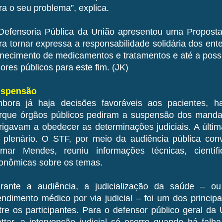
ra o seu problema”, explica.
Defensoria Pública da União apresentou uma Propost
ra tornar expressa a responsabilidade solidária dos ent
rnecimento de medicamentos e tratamentos e até a possi
lores públicos para este fim. (JK)
spensão
bora já haja decisões favoráveis aos pacientes, h
rque órgãos públicos pediram a suspensão dos manda
rigavam a obedecer as determinações judiciais. A últim
 plenário. O STF, por meio da audiência pública con
lmar Mendes, reuniu informações técnicas, científi
onômicas sobre os temas.
rante a audiência, a judicialização da saúde – o
endimento médico por via judicial – foi um dos princip
tre os participantes. Para o defensor público geral d
ttar, a intervenção judicial só ocorre quando há falh