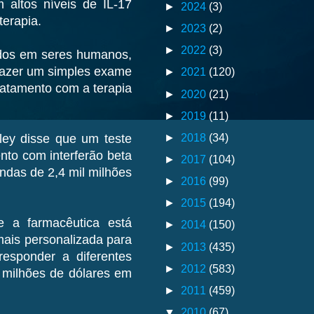
 altos níveis de IL-17
►
2024
(3)
erapia.
►
2023
(2)
►
2022
(3)
udos em seres humanos,
azer um simples exame
►
2021
(120)
ratamento com a terapia
►
2020
(21)
►
2019
(11)
►
2018
(34)
ley disse que um teste
nto com interferão beta
►
2017
(104)
ndas de 2,4 mil milhões
►
2016
(99)
►
2015
(194)
 a farmacêutica está
►
2014
(150)
ais personalizada para
►
2013
(435)
responder a diferentes
►
2012
(583)
 milhões de dólares em
►
2011
(459)
▼
2010
(67)