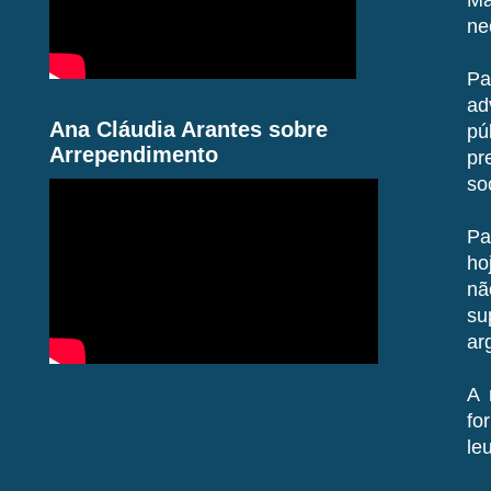
ne
Pa
ad
Ana Cláudia Arantes sobre
pú
Arrependimento
pr
so
Pa
ho
nã
su
ar
A 
fo
le