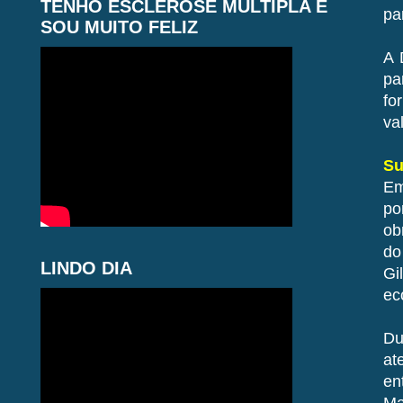
TENHO ESCLEROSE MÚLTIPLA E
pa
SOU MUITO FELIZ
A 
pa
fo
va
Su
Em
po
ob
do
LINDO DIA
Gi
ec
Du
at
en
Ma