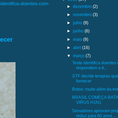
dentifica-doentes-com-
►
dezembro
(2)
►
novembro
(3)
►
julho
(9)
►
junho
(6)
ecer
►
maio
(9)
►
abril
(16)
▼
março
(7)
Teste identifica doente
respondem a tr...
STF decide terapias qu
fornecer
Botox: muito além da est
BRASIL COMEÇA BAT
VIRUS H1N1
Senadores aprovam pro
reduz para 60 anos ...