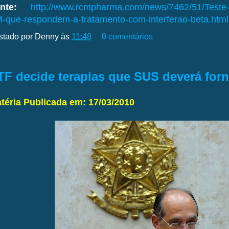
nte:
http://www.rcmpharma.com/news/7462/51/Teste-i
-que-respondem-a-tratamento-com-interferao-beta.html
stado por
Denny
às
11:48
0 comentários
TF decide terapias que SUS deverá forn
téria Publicada em: 17/03/2010