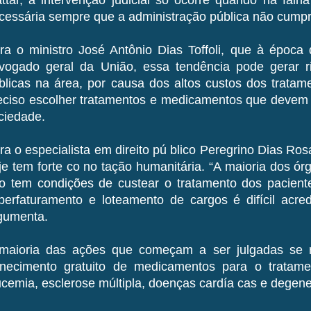
cessária sempre que a administração pública não cumpri
ra o ministro José Antônio Dias Toffoli, que à época 
vogado geral da União, essa tendência pode gerar ri
blicas na área, por causa dos altos custos dos tratam
eciso escolher tratamentos e medicamentos que devem s
ciedade.
ra o especialista em direito pú blico Peregrino Dias Ro
je tem forte co no tação humanitária. “A maioria dos ór
o tem condições de custear o tratamento dos pacien
perfaturamento e loteamento de cargos é difícil acredit
gumenta.
maioria das ações que começam a ser julgadas se 
rnecimento gratuito de medicamentos para o trata
ucemia, esclerose múltipla, doenças cardía cas e degene