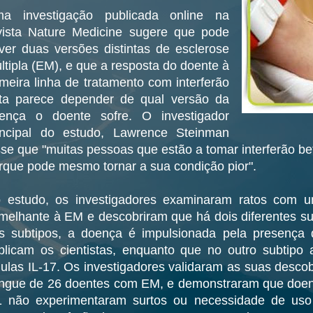
a investigação publicada online na
vista Nature Medicine sugere que pode
ver duas versões distintas de esclerose
ltipla (EM), e que a resposta do doente à
imeira linha de tratamento com interferão
ta parece depender de qual versão da
ença o doente sofre. O investigador
incipal do estudo, Lawrence Steinman
sse que "muitas pessoas que estão a tomar interferão be
rque pode mesmo tornar a sua condição pior".
 estudo, os investigadores examinaram ratos com 
melhante à EM e descobriram que há dois diferentes s
s subtipos, a doença é impulsionada pela presença 
plicam os cientistas, enquanto que no outro subtip
lulas IL-17. Os investigadores validaram as suas desc
ngue de 26 doentes com EM, e demonstraram que doent
1 não experimentaram surtos ou necessidade de uso