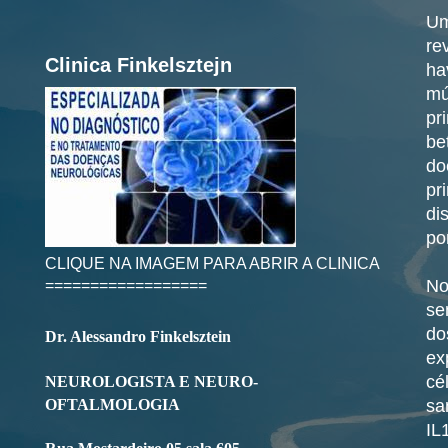
Um
re
Clinica Finkelsztejn
ha
mú
pr
be
do
pr
di
po
CLIQUE NA IMAGEM PARA ABRIR A CLINICA
==================
No
se
do
Dr. Alessandro Finkelsztein
ex
cé
NEUROLOGISTA E NEURO-
OFTALMOLOGIA
sa
IL