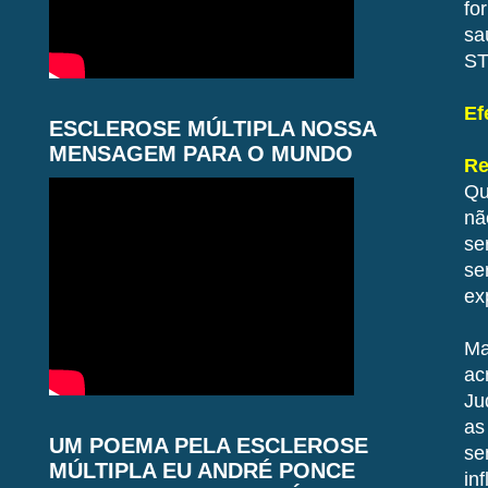
fo
sa
ST
Ef
ESCLEROSE MÚLTIPLA NOSSA
MENSAGEM PARA O MUNDO
Re
Qu
nã
se
se
ex
Ma
ac
Ju
as
UM POEMA PELA ESCLEROSE
se
MÚLTIPLA EU ANDRÉ PONCE
in