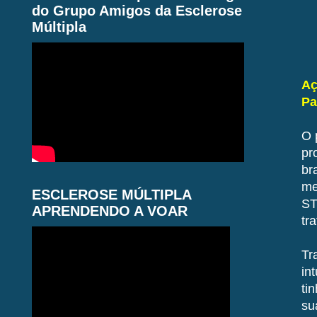
do Grupo Amigos da Esclerose
Múltipla
Aç
Pa
O 
pr
br
me
ESCLEROSE MÚLTIPLA
ST
APRENDENDO A VOAR
tr
Tr
in
ti
su