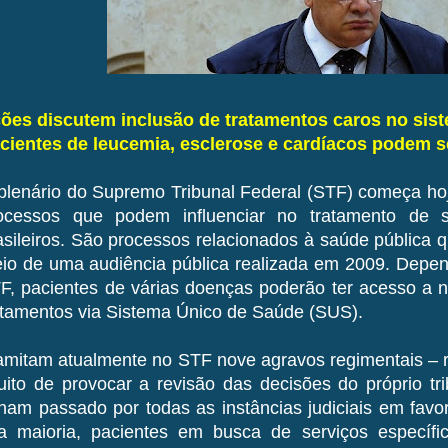
ões discutem inclusão de tratamentos caros no sist
cientes de leucemia, esclerose e cardíacos podem s
plenário do Supremo Tribunal Federal (STF) começa hoj
ocessos que podem influenciar no tratamento de 
asileiros. São processos relacionados à saúde pública q
io de uma audiência pública realizada em 2009. Depe
F, pacientes de várias doenças poderão ter acesso a
atamentos via Sistema Único de Saúde (SUS).
amitam atualmente no STF nove agravos regimentais – r
tuito de provocar a revisão das decisões do próprio tr
nham passado por todas as instâncias judiciais em fav
a maioria, pacientes em busca de serviços específ