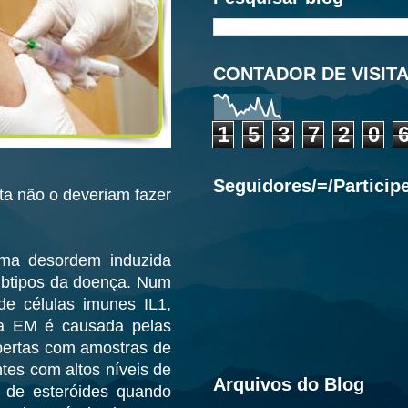
CONTADOR DE VISIT
1
5
3
7
2
0
Seguidores/=/Particip
ta não o deveriam fazer
uma desordem induzida
ubtipos da doença. Num
de células imunes IL1,
o a EM é causada pelas
obertas com amostras de
es com altos níveis de
Arquivos do Blog
 de esteróides quando