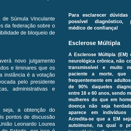
Para esclarecer dúvidas
a de Súmula Vinculante
possível diagnóstico,
es da federação sobre o
médico de confiança!
bilidade de bloqueio de
Esclerose Múltipla
A Esclerose Múltipla (EM)
averá novo julgamento
neurológica crônica, não c
transmissível e muito 
dos e liminares que os
paciente a morte, que 
a instância é a votação
frequentemente em adultos
vocada pelo presidente
de 90% daqueles diagno
cas, administrativas e
entre 16 e 60 anos, sendo
mulheres do que em home
doença não seja herdada
u seja, a obtenção do
aparece em indivíduos p
ais pontos de discussão
Acredita-se que a EM se
a União Leonardo Lourea
autoimune, na qual o pr
a do Estado, por isso é