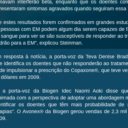
mavam interferão beta, enquanto que os doentes com
resentaram sintomas agravados quando seguiram essa t
e estes resultados forem confirmados em grandes est
 pessoas com EM podem algum dia serem capazes de f
 sangue para ver se são susceptíveis de responder ao t
drão para a EM", explicou Steinman.
 resposta à notícia, a porta-voz da Teva Denise Brad
e identifica os doentes que não responderão ao tratame
de impulsionar a prescrição do Copaxone®, que teve ve
 dólares em 2009.
 a porta-voz da Biogen Idec Naomi Aoki disse que
nimada com a perspectiva de adoptar uma abordagem m
entificar os doentes que têm mais probabilidade de 
rapias". O Avonex® da Biogen gerou vendas de 2,3 mil
09.