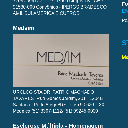
7203 / 999702-1127 - Porto Alegre/RS - CEP
Fo
91530-000 Convênios - IPERGS BRADESCO
EM
AMIL SULAMERICA E OUTROS
Po
Medsim
S
Ma
UROLOGISTA DR. PATRIC MACHADO
TAVARES -Rua Gomes Jardim, 201 - 1204B -
Santana - Porto Alegre/RS - Cep:90.620 -130 -
Medplex (51) 3307-1112/ (51) 99245-0000
Esclerose Múltipla - Homenagem