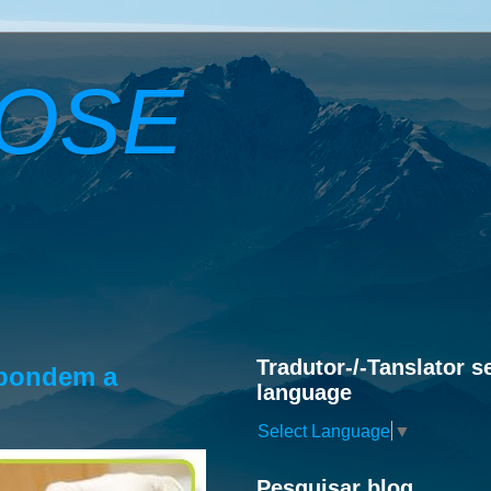
ROSE
Tradutor-/-Tanslator s
spondem a
language
Select Language
▼
Pesquisar blog