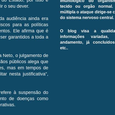
imunológico do organi
r o seu dever.
tecido ou orgão normal.
múltipla o ataque dirige-se 
do sistema nervoso central.
da audiência ainda era
scos para as políticas
entos. Ele afirma que é
O blog visa a qualida
informações variadas,
er garantidos a toda a
andamento, já concluidos,
etc..
sa Neto, o julgamento de
gãos públicos alega que
tes, mas em tempos de
ar nesta justificativa”,
refere à suspensão do
mento de doenças como
rativas.