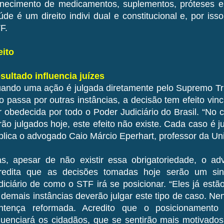
rnecimento de medicamentos, suplementos, próteses e
úde é um direito indivi dual e constitucional e, por iss
F.
eito
sultado influencia juízes
ando uma ação é julgada diretamente pelo Supremo Trib
o passa por outras instâncias, a decisão tem efeito vinc
r obedecida por todo o Poder Judiciário do Brasil. “No
rão julgados hoje, este efeito não existe. Cada caso é j
plica o advogado Caio Márcio Eperhart, professor da Uni
s, apesar de não existir essa obrigatoriedade, o a
redita que as decisões tomadas hoje serão um sin
diciário de como o STF irá se posicionar. “Eles já est
 demais instâncias deverão julgar este tipo de caso. Ne
ntença reformada. Acredito que o posicionamen
fluenciará os cidadãos, que se sentirão mais motivado