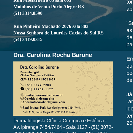
Rua Mostardeiro 05 sala 605
to
Moinhos de Vento Porto Alegre RS
ap
(51) 3314.8590
"S
Rua Pinheiro Machado 2076 sala 803
as
Nossa Senhora de Lourdes Caxias do Sul RS
de
(54) 3419.0315
pa
Dra. Carolina Rocha Barone
Em
qu
po
de
Já
"a
id
te
Dermatologista Clínica Cirurgica e Estética -
20
Av. Ipiranga 7454/7464 - Sala 1127 - (51) 3072-