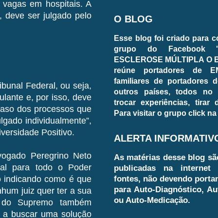
 vagas em hospitais. A
o, deve ser julgado pelo
O BLOG
Esse blog foi criado para 
grupo do Facebook 
ESCLEROSE MÚLTIPLA O BL
reúne portadores de E
familiares de portadores d
unal Federal, ou seja,
outros países, todos no
ulante e, por isso, deve
trocar experiências, tirar
 caso dos processos que
Para visitar o grupo click na
ulgado individualmente”,
versidade Positivo.
ALERTA INFORMATIV
dvogado Peregrino Neto
As matérias desse blog sã
al para todo o Poder
publicadas na internet 
fontes, não devendo porta
ão indicando como é que
para Auto-Diagnóstico, Au
nhum juiz quer ter a sua
ou Auto-Medicação.
to do Supremo também
s a buscar uma solução