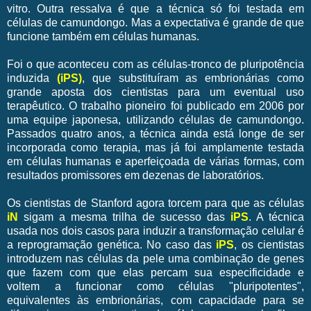
vitro. Outra ressalva é que a técnica só foi testada em
células de camundongo. Mas a expectativa é grande de que
funcione também em células humanas.
Foi o que aconteceu com as células-tronco de pluripotência
induzida
(iPS)
, que substituíram as embrionárias como
grande aposta dos cientistas para um eventual uso
terapêutico. O trabalho pioneiro foi publicado em 2006 por
uma equipe japonesa, utilizando células de camundongo.
Passados quatro anos, a técnica ainda está longe de ser
incorporada como terapia, mas já foi amplamente testada
em células humanas e aperfeiçoada de várias formas, com
resultados promissores em dezenas de laboratórios.
Os cientistas de Stanford agora torcem para que as células
iN
sigam a mesma trilha de sucesso das
iPS
. A técnica
usada nos dois casos para induzir a transformação celular é
a reprogramação genética. No caso das
iPS
, os cientistas
introduzem nas células da pele uma combinação de genes
que fazem com que elas percam sua especificidade e
voltem a funcionar como células "pluripotentes",
equivalentes às embrionárias, com capacidade para se