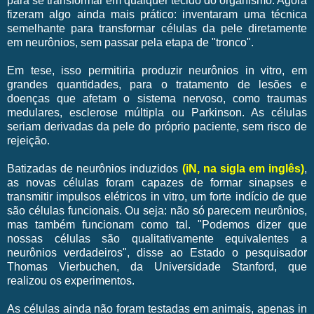
para se transformar em qualquer tecido do organismo. Agora
fizeram algo ainda mais prático: inventaram uma técnica
semelhante para transformar células da pele diretamente
em neurônios, sem passar pela etapa de "tronco".
Em tese, isso permitiria produzir neurônios in vitro, em
grandes quantidades, para o tratamento de lesões e
doenças que afetam o sistema nervoso, como traumas
medulares, esclerose múltipla ou Parkinson. As células
seriam derivadas da pele do próprio paciente, sem risco de
rejeição.
Batizadas de neurônios induzidos
(iN, na sigla em inglês)
,
as novas células foram capazes de formar sinapses e
transmitir impulsos elétricos in vitro, um forte indício de que
são células funcionais. Ou seja: não só parecem neurônios,
mas também funcionam como tal. "Podemos dizer que
nossas células são qualitativamente equivalentes a
neurônios verdadeiros", disse ao Estado o pesquisador
Thomas Vierbuchen, da Universidade Stanford, que
realizou os experimentos.
As células ainda não foram testadas em animais, apenas in