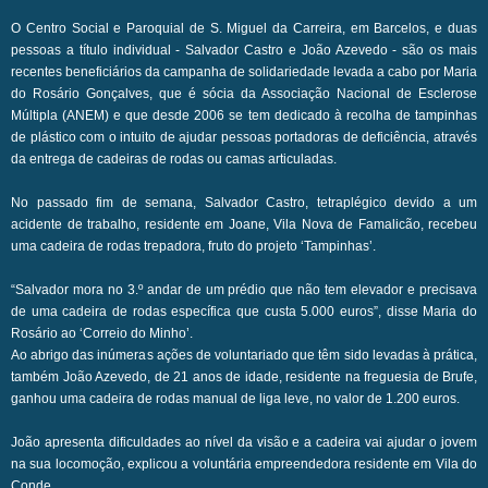
O Centro Social e Paroquial de S. Miguel da Carreira, em Barcelos, e duas
pessoas a título individual - Salvador Castro e João Azevedo - são os mais
recentes beneficiários da campanha de solidariedade levada a cabo por Maria
do Rosário Gonçalves, que é sócia da Associação Nacional de Esclerose
Múltipla (ANEM) e que desde 2006 se tem dedicado à recolha de tampinhas
de plástico com o intuito de ajudar pessoas portadoras de deficiência, através
da entrega de cadeiras de rodas ou camas articuladas.
No passado fim de semana, Salvador Castro, tetraplégico devido a um
acidente de trabalho, residente em Joane, Vila Nova de Famalicão, recebeu
uma cadeira de rodas trepadora, fruto do projeto ‘Tampinhas’.
“Salvador mora no 3.º andar de um prédio que não tem elevador e precisava
de uma cadeira de rodas específica que custa 5.000 euros”, disse Maria do
Rosário ao ‘Correio do Minho’.
Ao abrigo das inúmeras ações de voluntariado que têm sido levadas à prática,
também João Azevedo, de 21 anos de idade, residente na freguesia de Brufe,
ganhou uma cadeira de rodas manual de liga leve, no valor de 1.200 euros.
João apresenta dificuldades ao nível da visão e a cadeira vai ajudar o jovem
na sua locomoção, explicou a voluntária empreendedora residente em Vila do
Conde.