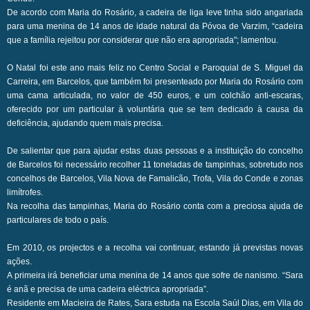
De acordo com Maria do Rosário, a cadeira de liga leve tinha sido angariada
para uma menina de 14 anos de idade natural da Póvoa de Varzim, “cadeira
que a família rejeitou por considerar que não era apropriada"; lamentou.
O Natal foi este ano mais feliz no Centro Social e Paroquial de S. Miguel da
Carreira, em Barcelos, que também foi presenteado por Maria do Rosário com
uma cama articulada, no valor de 450 euros, e um colchão anti-escaras,
oferecido por um particular à voluntária que se tem dedicado à causa da
deficiência, ajudando quem mais precisa.
De salientar que para ajudar estas duas pessoas e a instituição do concelho
de Barcelos foi necessário recolher 11 toneladas de tampinhas, sobretudo nos
concelhos de Barcelos, Vila Nova de Famalicão, Trofa, Vila do Conde e zonas
limítrofes.
Na recolha das tampinhas, Maria do Rosário conta com a preciosa ajuda de
particulares de todo o país.
Em 2010, os projectos e a recolha vai continuar, estando já previstas novas
ações.
A primeira irá beneficiar uma menina de 14 anos que sofre de nanismo. “Sara
é anã e precisa de uma cadeira eléctrica apropriada”.
Residente em Macieira de Rates, Sara estuda na Escola Saúl Dias, em Vila do