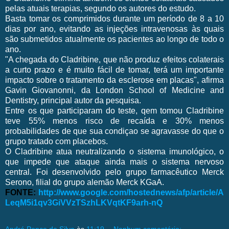
pelas atuais terapias, segundo os autores do estudo.
Basta tomar os comprimidos durante um período de 8 a 10
dias por ano, evitando as injeções intravenosas às quais
são submetidos atualmente os pacientes ao longo de todo o
ano.
"A chegada do Cladribine, que não produz efeitos colaterais
a curto prazo e é muito fácil de tomar, terá um importante
impacto sobre o tratamento da esclerose em placas", afirma
Gavin Giovanonni, da London School of Medicine and
Dentistry, principal autor da pesquisa.
Entre os que participaram do teste, qem tomou Cladribine
teve 55% menos risco de recaída e 30% menos
probabilidades de que sua condiçao se agravasse do que o
grupo tratado com placebos.
O Cladribine atua neutralizando o sistema imunológico, o
que impede que ataque ainda mais o sistema nervoso
central. Foi desenvolvido pelo grupo farmacêutico Merck
Serono, filial do grupo alemão Merck KGaA.
FONTE:
http://www.google.com/hostednews/afp/article/A
LeqM5i1qv3GiVVzTSzhLKVqtKF9arh-nQ