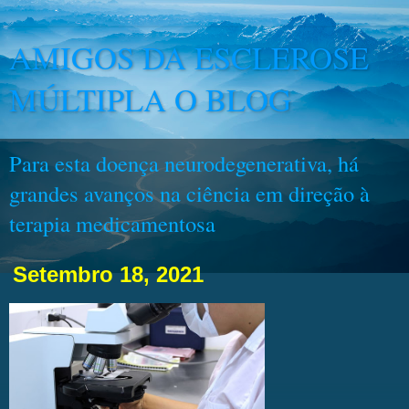
AMIGOS DA ESCLEROSE
MÚLTIPLA O BLOG
Para esta doença neurodegenerativa, há
grandes avanços na ciência em direção à
terapia medicamentosa
Setembro 18, 2021