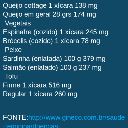
Queijo cottage
1 xícara
138 mg
Queijo em geral
28 grs
174 mg
Vegetais
Espinafre (cozido)
1 xícara
245 mg
Brócolis (cozido)
1 xícara
78 mg
Peixe
Sardinha (enlatada)
100 g
379 mg
Salmão (enlatado)
100 g
237 mg
Tofu
Firme
1 xícara
516 mg
Regular
1 xícara
260 mg
FONTE:
http://www.gineco.com.br/saude
-feminina/doencas-