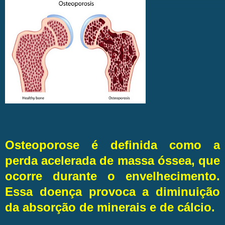
Osteoporose é definida como a
perda acelerada de massa óssea, que
ocorre durante o envelhecimento.
Essa doença provoca a diminuição
da absorção de minerais e de cálcio.