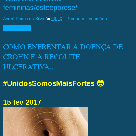
femininas/osteoporose/
André Ponce da Silva
às
09:20
Nenhum comentário:
Compartilhar
COMO ENFRENTAR A DOENÇA DE
CROHN E A RECOLITE
ULCERATIVA...
#UnidosSomosMaisFortes 😎
15 fev 2017