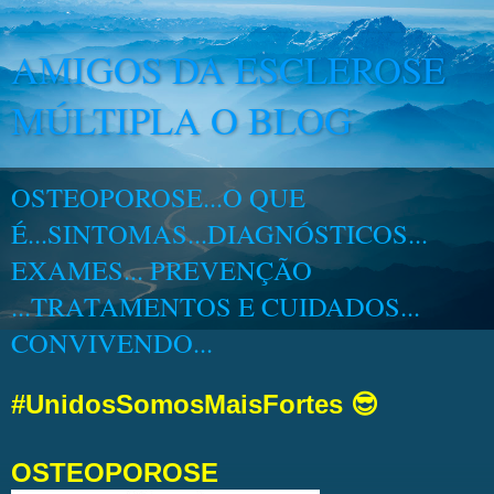
AMIGOS DA ESCLEROSE
MÚLTIPLA O BLOG
OSTEOPOROSE...O QUE
É...SINTOMAS...DIAGNÓSTICOS...
EXAMES... PREVENÇÃO
...TRATAMENTOS E CUIDADOS...
CONVIVENDO...
#UnidosSomosMaisFortes 😎
OSTEOPOROSE