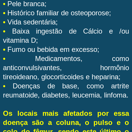
•
Pele branca;
•
Histórico familiar de osteoporose;
•
Vida sedentária;
•
Baixa ingestão de Cálcio e /ou
vitamina D;
•
Fumo ou bebida em excesso;
•
Medicamentos, como
anticonvulsivantes, hormônio
tireoideano, glocorticoides e heparina;
•
Doenças de base, como artrite
reumatoide, diabetes, leucemia, linfoma.
Os locais mais afetados por essa
doença são a coluna, o pulso e o
colo do fêmur, sendo este último o