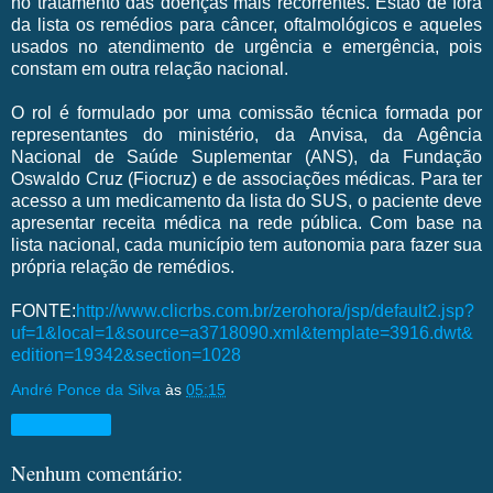
no tratamento das doenças mais recorrentes. Estão de fora
da lista os remédios para câncer, oftalmológicos e aqueles
usados no atendimento de urgência e emergência, pois
constam em outra relação nacional.
O rol é formulado por uma comissão técnica formada por
representantes do ministério, da Anvisa, da Agência
Nacional de Saúde Suplementar (ANS), da Fundação
Oswaldo Cruz (Fiocruz) e de associações médicas. Para ter
acesso a um medicamento da lista do SUS, o paciente deve
apresentar receita médica na rede pública. Com base na
lista nacional, cada município tem autonomia para fazer sua
própria relação de remédios.
FONTE:
http://www.clicrbs.com.br/zerohora/jsp/default2.jsp?
uf=1&local=1&source=a3718090.xml&template=3916.dwt&
edition=19342&section=1028
André Ponce da Silva
às
05:15
Compartilhar
Nenhum comentário: