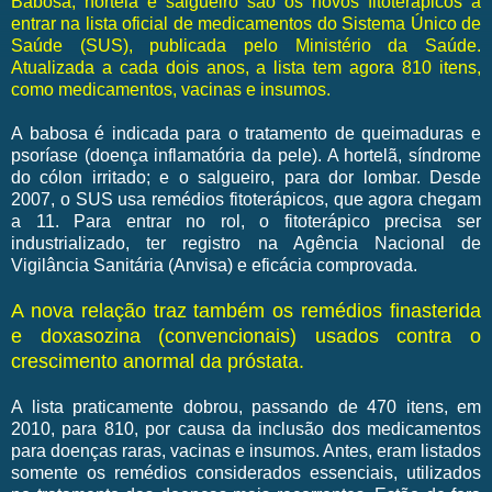
Babosa, hortelã e salgueiro são os novos fitoterápicos a
entrar na lista oficial de medicamentos do Sistema Único de
Saúde (SUS), publicada pelo Ministério da Saúde.
Atualizada a cada dois anos, a lista tem agora 810 itens,
como medicamentos, vacinas e insumos.
A babosa é indicada para o tratamento de queimaduras e
psoríase (doença inflamatória da pele). A hortelã, síndrome
do cólon irritado; e o salgueiro, para dor lombar. Desde
2007, o SUS usa remédios fitoterápicos, que agora chegam
a 11. Para entrar no rol, o fitoterápico precisa ser
industrializado, ter registro na Agência Nacional de
Vigilância Sanitária (Anvisa) e eficácia comprovada.
A nova relação traz também os remédios finasterida
e doxasozina (convencionais) usados contra o
crescimento anormal da próstata.
A lista praticamente dobrou, passando de 470 itens, em
2010, para 810, por causa da inclusão dos medicamentos
para doenças raras, vacinas e insumos. Antes, eram listados
somente os remédios considerados essenciais, utilizados