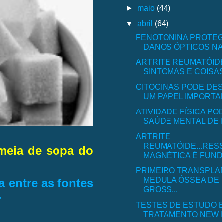
►
maio
(44)
▼
abril
(64)
FENOTONINA PROTE
DANOS ÓPTICOS NA
ARTRITE REUMATÓIDE
SINTOMAS E COISAS
CITOCINAS PODE D
UM PAPEL IMPORTAN
ATIVIDADE FÍSICA PO
SAÚDE MENTAL DE I
ARTRITE
REUMATÓIDE...RES
 meia de sopa do
MAGNÉTICA É FUNDA
PRIMEIRO TRANSPLA
MEDULA ÓSSEA DE
 entre as fontes
GROSS...
r
TESTES DE ESTUDO E
TRATAMENTO NEW IN