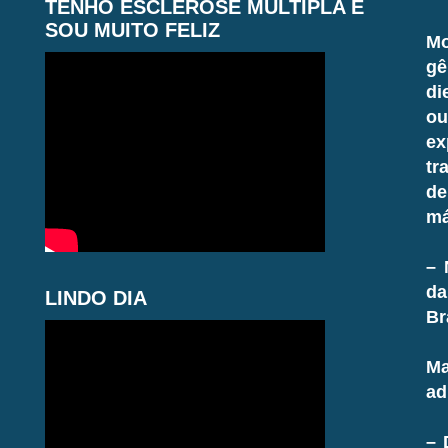
TENHO ESCLEROSE MÚLTIPLA E
SOU MUITO FELIZ
Mo
gê
di
ou
ex
tr
de
má
– 
da
LINDO DIA
Br
Ma
ad
– 