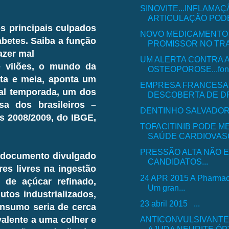
SINOVITE...INFLAMAÇ
ARTICULAÇÃO PODE 
s principais culpados
NOVO MEDICAMENTO
betes. Saiba a função
PROMISSOR NO TRA
azer mal
UM ALERTA CONTRA 
 vilões, o mundo da
OSTEOPOROSE...fon
ta e meia, aponta um
EMPRESA FRANCESA
al temporada, um dos
DESCOBERTA DE DRO
a dos brasileiros –
DENTINHO SALVADOR.
 2008/2009, do IBGE,
TOFACITINIB PODE M
SAÚDE CARDIOVASC
PRESSÃO ALTA NÃO 
 documento divulgado
CANDIDATOS...
es livres na ingestão
24 APR 2015 A Pharmace
o de açúcar refinado,
Um gran...
utos industrializados,
23 abril 2015 ...
onsumo seria de cerca
ANTICONVULSIVANT
valente a uma colher e
AJUDA NEURITE ÓPTI