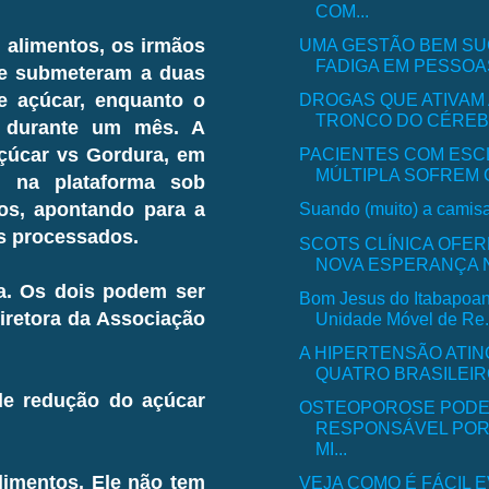
COM...
UMA GESTÃO BEM SU
 alimentos, os irmãos
FADIGA EM PESSOAS
se submeteram a duas
DROGAS QUE ATIVAM 
de açúcar, enquanto o
TRONCO DO CÉREBR
a durante um mês. A
PACIENTES COM ES
Açúcar vs Gordura, em
MÚLTIPLA SOFREM C
l na plataforma sob
Suando (muito) a camisa
os, apontando para a
os processados.
SCOTS CLÍNICA OFE
NOVA ESPERANÇA N
a. Os dois podem ser
Bom Jesus do Itabapoa
iretora da Associação
Unidade Móvel de Re.
A HIPERTENSÃO ATI
QUATRO BRASILEIRO
de redução do açúcar
OSTEOPOROSE PODE
RESPONSÁVEL POR 
MI...
limentos. Ele não tem
VEJA COMO É FÁCIL E