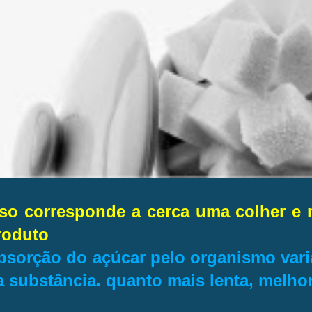
sso corresponde a cerca uma colher e
roduto
bsorção do açúcar pelo organismo varia
a substância. quanto mais lenta, melho