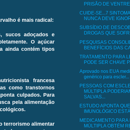
PRISÃO DE VENTRE.
CUIDE-SE...7 SINTO
NUNCA DEVE IGNOR
rvalho é mais radical:
SUBSÍDIO DE DESCO
DROGAS QUE SOFRE
s, sucos adoçados e
pletamente. O açúcar
PESQUISAS CONSOLI
BENEFÍCIOS DAS CA
la ainda contém tipos
TRATAMENTO PARA L
PODE SER CHAVE P
Aprovado nos EUA med
genérico para escler...
ricionista francesa
PESSOAS COM ESCL
as como transtornos
MÚLTIPLA PODERIA
ponta culpados. Para
SALVAS...
busca pela alimentação
ESTUDO APONTA QUE
cológicos.
IMUNOLÓGICO ESTÁ 
MEDICAMENTO PARA
o terrorismo alimentar
MÚLTIPLA OBTÉM RE