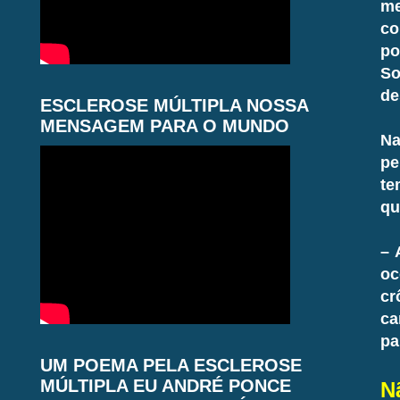
me
co
po
So
de
ESCLEROSE MÚLTIPLA NOSSA
MENSAGEM PARA O MUNDO
Na
pe
te
qu
– 
oc
cr
ca
pa
UM POEMA PELA ESCLEROSE
MÚLTIPLA EU ANDRÉ PONCE
N