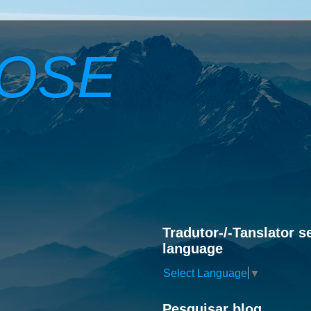
ROSE
Tradutor-/-Tanslator s
language
Select Language
▼
Pesquisar blog