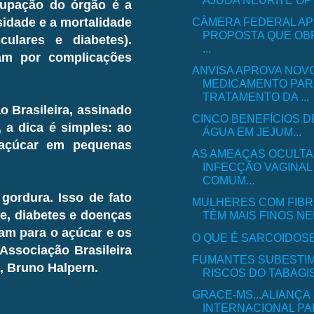
cupação do órgão é a
CÂMERA FEDERAL A
sidade e a mortalidade
PROPOSTA QUE OBR
ulares e diabetes).
...
am por complicações
ANVISA APROVA NOV
MEDICAMENTO PAR
TRATAMENTO DA ...
 Brasileira, assinado
CINCO BENEFÍCIOS 
 a dica é simples: ao
ÁGUA EM JEJUM...
 açúcar em pequenas
AS AMEAÇAS OCULTA
INFECÇÃO VAGINAL
COMUM...
gordura. Isso de fato
MULHERES COM FIBR
e, diabetes e doenças
TÊM MAIS FINOS NE
ram para o açúcar e os
O QUE É SARCOIDOS
 Associação Brasileira
FUMANTES SUBESTI
, Bruno Halpern.
RISCOS DO TABAGISM
GRACE-MS...ALIANÇA
INTERNACIONAL PA