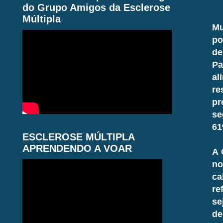
do Grupo Amigos da Esclerose
Múltipla
Mu
po
de
Pa
al
re
pr
se
61
ESCLEROSE MÚLTIPLA
APRENDENDO A VOAR
A 
no
ca
re
se
de