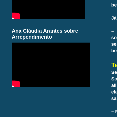
be
Já
Ana Cláudia Arantes sobre
– 
Arrependimento
so
se
be
T
Se
So
al
el
sa
– 