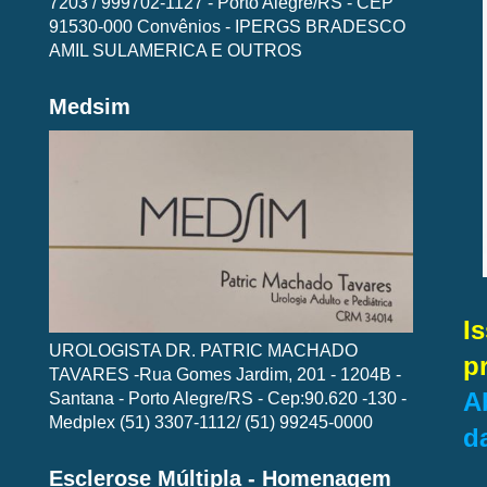
7203 / 999702-1127 - Porto Alegre/RS - CEP
91530-000 Convênios - IPERGS BRADESCO
AMIL SULAMERICA E OUTROS
Medsim
I
UROLOGISTA DR. PATRIC MACHADO
p
TAVARES -Rua Gomes Jardim, 201 - 1204B -
A
Santana - Porto Alegre/RS - Cep:90.620 -130 -
Medplex (51) 3307-1112/ (51) 99245-0000
d
Esclerose Múltipla - Homenagem