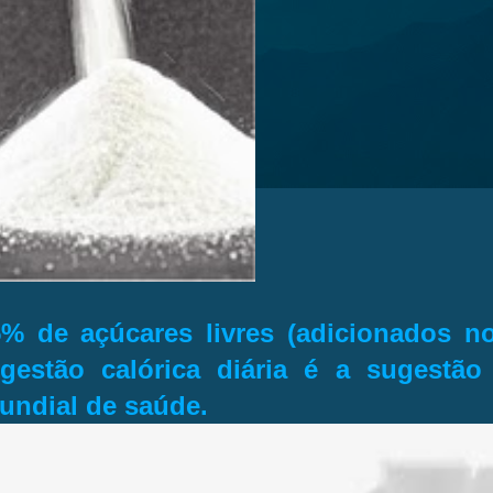
5% de açúcares livres (adicionados n
ngestão calórica diária é a sugestão
undial de saúde.