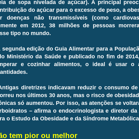
ia de sopa nivelada de açúcar). A principal preo
ntribuição do açúcar para o excesso de peso, a obe
r doenças não transmissíveis (como cardiovasc
mente em 2012, 38 milhões de pessoas morrer
sse tipo no mundo.
 segunda edição do Guia Alimentar para a População
lo Ministério da Saúde e publicado no fim de 2014,
mperar e cozinhar alimentos, o ideal é usar o
antidades.
Antigas diretrizes indicavam reduzir o consumo de 
orreu nos últimos 30 anos, mas o risco de obesidad
ônicas só aumentou. Por isso, as atenções se volta
rboidratos – afirma o endocrinologista e diretor da
ra o Estudo da Obesidade e da Síndrome Metabólica
ão tem pior ou melhor