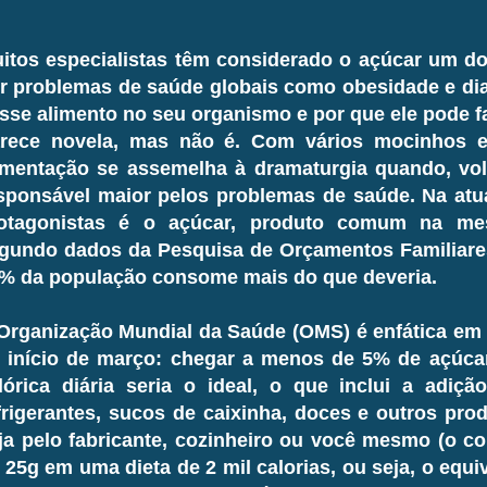
itos especialistas têm considerado o açúcar um do
r problemas de saúde globais como obesidade e dia
sse alimento no seu organismo e por que ele pode f
rece novela, mas não é. Com vários mocinhos e
imentação se assemelha à dramaturgia quando, vol
sponsável maior pelos problemas de saúde. Na atu
otagonistas é o açúcar, produto comum na mes
gundo dados da Pesquisa de Orçamentos Familiares
% da população consome mais do que deveria.
Organização Mundial da Saúde (OMS) é enfática em
 início de março: chegar a menos de 5% de açúcar
lórica diária seria o ideal, o que inclui a adiçã
frigerantes, sucos de caixinha, doces e outros prod
ja pelo fabricante, cozinheiro ou você mesmo (o c
 25g em uma dieta de 2 mil calorias, ou seja, o equi