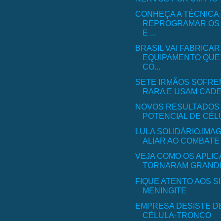
CONHEÇA A TÉCNICA
REPROGRAMAR OS
E ...
BRASIL VAI FABRICAR
EQUIPAMENTO QUE 
CO...
SETE IRMÃOS SOFRE
RARA E USAM CADEI
NOVOS RESULTADOS
POTENCIAL DE CÉLU
LULA SOLIDÁRIO,IMA
ALIAR AO COMBATE 
VEJA COMO OS APLIC
TORNARAM GRANDES
FIQUE ATENTO AOS S
MENINGITE
EMPRESA DESISTE D
CÉLULA-TRONCO