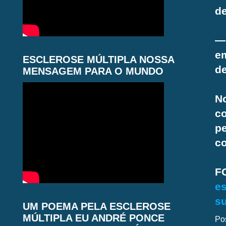
de
—
e
ESCLEROSE MÚLTIPLA NOSSA
d
MENSAGEM PARA O MUNDO
N
c
pe
c
F
es
su
UM POEMA PELA ESCLEROSE
MÚLTIPLA EU ANDRÉ PONCE
Po