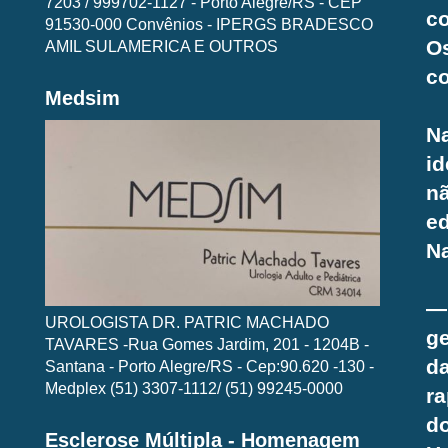
7203 / 999702-1127 - Porto Alegre/RS - CEP
co
91530-000 Convênios - IPERGS BRADESCO
O
AMIL SULAMERICA E OUTROS
c
Medsim
N
id
nã
e
Na
—
UROLOGISTA DR. PATRIC MACHADO
ge
TAVARES -Rua Gomes Jardim, 201 - 1204B -
d
Santana - Porto Alegre/RS - Cep:90.620 -130 -
Medplex (51) 3307-1112/ (51) 99245-0000
ra
d
Esclerose Múltipla - Homenagem