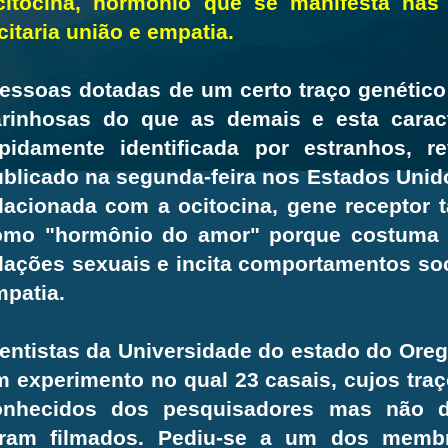
citocina, hormônio que se manifesta nas 
citaria união e empatia.
ssoas dotadas de um certo traço genético
arinhosas do que as demais e esta caract
apidamente identificada por estranhos, 
blicado na segunda-feira nos Estados Unido
elacionada com a ocitocina, gene receptor
omo "hormônio do amor" porque costuma s
lações sexuais e incita comportamentos so
patia.
entistas da Universidade do estado do Or
 experimento no qual 23 casais, cujos tra
onhecidos dos pesquisadores mas não d
oram filmados. Pediu-se a um dos memb