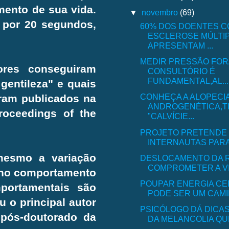
mento de sua vida.
▼
novembro
(69)
 por 20 segundos,
60% DOS DOENTES 
ESCLEROSE MÚLTI
APRESENTAM ...
MEDIR PRESSÃO FOR
ores conseguiram
CONSULTÓRIO É
FUNDAMENTAL,AL...
gentileza" e quais
CONHEÇA A ALOPECI
oram publicados na
ANDROGENÉTICA,T
oceedings of the
"CALVÍCIE...
PROJETO PRETENDE 
INTERNAUTAS PARA 
mesmo a variação
DESLOCAMENTO DA R
COMPROMETER A V
l no comportamento
POUPAR ENERGIA C
portamentais são
PODE SER UM CAMIN
 o principal autor
PSICÓLOGO DÁ DICAS
 pós-doutorado da
DA MELANCOLIA QUE