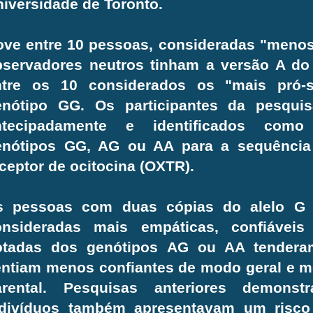
iversidade de Toronto.
ve entre 10 pessoas, consideradas "menos
bservadores neutros tinham a versão A do
ntre os 10 considerados os "mais pró-s
enótipo GG. Os participantes da pesquis
ntecipadamente e identificados como
enótipos GG, AG ou AA para a sequênci
ceptor de ocitocina (OXTR).
s pessoas com duas cópias do alelo G 
onsideradas mais empáticas, confiávei
otadas dos genótipos AG ou AA tendera
ntiam menos confiantes de modo geral e m
arental. Pesquisas anteriores demons
ndivíduos também apresentavam um risco