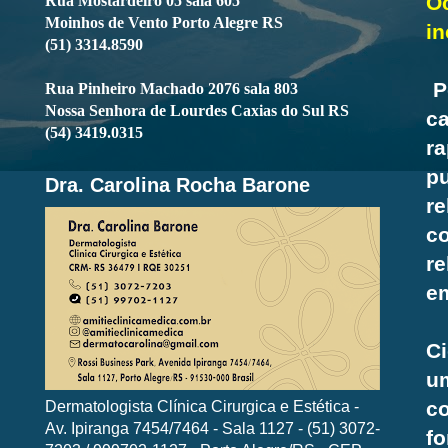
O
Rua Mostardeiro 05 sala 605
Moinhos de Vento Porto Alegre RS
in
(51) 3314.8590
Pe
Rua Pinheiro Machado 2076 sala 803
Nossa Senhora de Lourdes Caxias do Sul RS
c
(54) 3419.0315
r
pu
Dra. Carolina Rocha Barone
r
c
re
em
Ci
um
Dermatologista Clínica Cirurgica e Estética -
c
Av. Ipiranga 7454/7464 - Sala 1127 - (51) 3072-
f