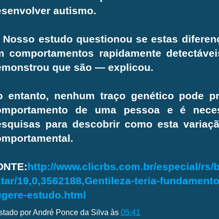
senvolver autismo.
 Nosso estudo questionou se estas diferen
m comportamentos rapidamente detectávei
emonstrou que são — explicou.
o entanto, nenhum traço genético pode pr
omportamento de uma pessoa e é neces
squisas para descobrir como esta variaçã
omportamental.
ONTE:
http://www.clicrbs.com.br/especial/rs/
tar/19,0,3562188,Gentileza-teria-fundament
gere-estudo.html
stado por
André Ponce da Silva
às
05:41