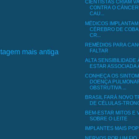
CIENTISTAS CRIAM V
CONTRA O CÂNCER
CAU...
MÉDICOS IMPLANTAM
CÉREBRO DE COBA
CR...
REMÉDIOS PARA CA
tagem mais antiga
FALTAR
ALTA SENSIBILIDADE
ESTAR ASSOCIADA A
CONHEÇA OS SINTOM
DOENÇA PULMONA
OBSTRUTIVA ...
BRASIL FARÁ NOVO 
DE CÉLULAS-TRON
BEM-ESTAR MITOS E
SOBRE O LEITE
IMPLANTES MAIS PO
NERVOS POR UM FIO