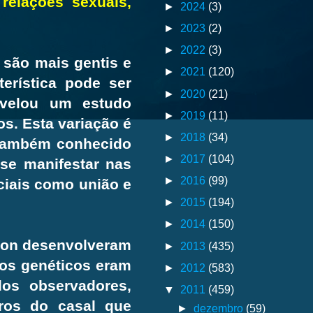
relações sexuais,
►
2024
(3)
►
2023
(2)
►
2022
(3)
 são mais gentis e
►
2021
(120)
erística pode ser
►
2020
(21)
revelou um estudo
►
2019
(11)
s. Esta variação é
►
2018
(34)
 também conhecido
►
2017
(104)
e manifestar nas
►
2016
(99)
ciais como união e
►
2015
(194)
►
2014
(150)
egon desenvolveram
►
2013
(435)
ços genéticos eram
►
2012
(583)
os observadores,
▼
2011
(459)
ros do casal que
►
dezembro
(59)