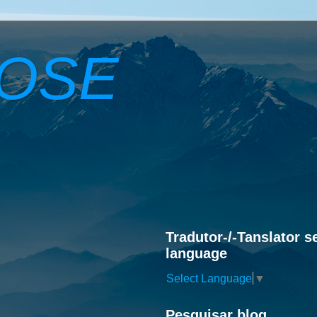
ROSE
Tradutor-/-Tanslator s
language
Select Language
▼
Pesquisar blog