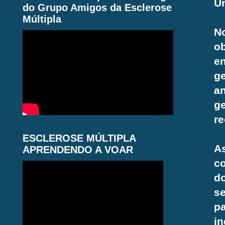
Un
do Grupo Amigos da Esclerose
Múltipla
No
o
e
g
a
g
re
ESCLEROSE MÚLTIPLA
A
APRENDENDO A VOAR
c
d
se
p
i