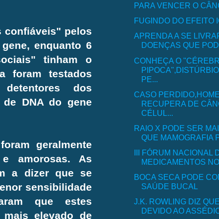
PARA VENCER O CÂ
FUGINDO DO EFEITO I
 confiáveis" pelos
APRENDA A SE LIVRA
 gene, enquanto 6
DOENÇAS QUE PODE
ociais" tinham o
CONHEÇA O "CÉREB
PIPOCA",DISTÚRBI
a foram testados
PE...
 detentores dos
CASO PERDIDO,HOM
a de DNA do gene
RECUPERA DE CÂ
CÉLUL...
RAIO X PODE SER MA
QUE MAMOGRAFIA PA
foram geralmente
III FÓRUM NACIONAL 
s e amorosas. As
MEDICAMENTOS NO
m a dizer que se
BOCA SECA PODE C
enor sensibilidade
SAÚDE BUCAL
traram que estes
J.K. ROWLING DIZ Q
DEVIDO AO ASSÉDIO 
 mais elevado de