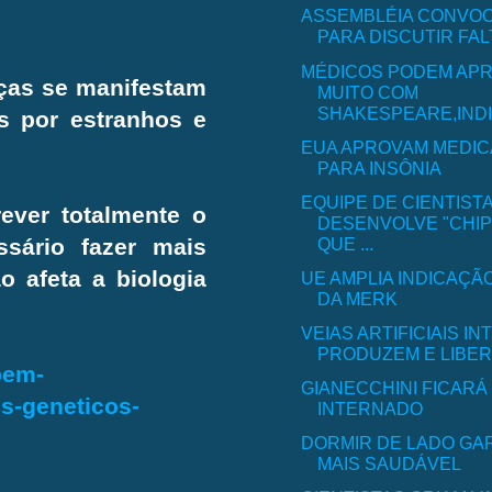
ASSEMBLÉIA CONVO
PARA DISCUTIR FALT
MÉDICOS PODEM AP
ças se manifestam
MUITO COM
SHAKESPEARE,INDIC
s por estranhos e
EUA APROVAM MEDIC
PARA INSÔNIA
EQUIPE DE CIENTIST
ever totalmente o
DESENVOLVE "CHI
QUE ...
sário fazer mais
o afeta a biologia
UE AMPLIA INDICAÇÃ
DA MERK
VEIAS ARTIFICIAIS I
PRODUZEM E LIBERA
bem-
GIANECCHINI FICARÁ
os-geneticos-
INTERNADO
DORMIR DE LADO GA
MAIS SAUDÁVEL