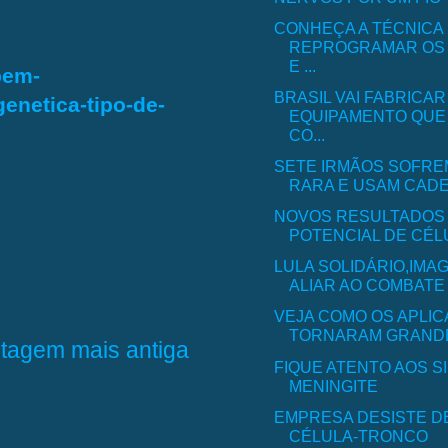
CONHEÇA A TÉCNICA
REPROGRAMAR OS
E ...
bem-
BRASIL VAI FABRICAR
enetica-tipo-de-
EQUIPAMENTO QUE 
CO...
SETE IRMÃOS SOFRE
RARA E USAM CADEI
NOVOS RESULTADOS
POTENCIAL DE CÉLU
LULA SOLIDÁRIO,IMA
ALIAR AO COMBATE 
VEJA COMO OS APLIC
TORNARAM GRANDES
tagem mais antiga
FIQUE ATENTO AOS S
MENINGITE
EMPRESA DESISTE D
CÉLULA-TRONCO