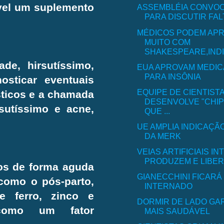
vel um suplemento
ASSEMBLÉIA CONVO
PARA DISCUTIR FALT
MÉDICOS PODEM AP
MUITO COM
SHAKESPEARE,INDIC
ade, hirsutíssimo,
EUA APROVAM MEDIC
PARA INSÔNIA
osticar eventuais
EQUIPE DE CIENTIST
sticos e a chamada
DESENVOLVE "CHI
sutíssimo e acne,
QUE ...
UE AMPLIA INDICAÇÃ
DA MERK
VEIAS ARTIFICIAIS I
PRODUZEM E LIBERA
os de forma aguda
GIANECCHINI FICARÁ
como o pós-parto,
INTERNADO
e ferro, zinco e
DORMIR DE LADO GA
 como um fator
MAIS SAUDÁVEL