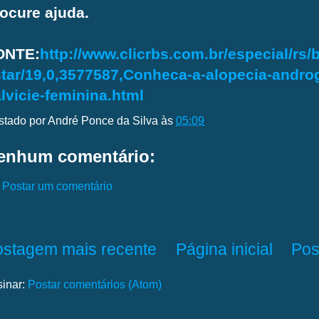
ocure ajuda.
ONTE:
http://www.clicrbs.com.br/especial/rs/
tar/19,0,3577587,Conheca-a-alopecia-androg
lvicie-feminina.html
stado por
André Ponce da Silva
às
05:09
enhum comentário:
Postar um comentário
ostagem mais recente
Página inicial
Pos
sinar:
Postar comentários (Atom)