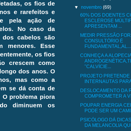
etadas, os fios de
▼
novembro
(69)
nos e rarefeitos e
60% DOS DOENTES 
ce pela ação de
ESCLEROSE MÚLTI
APRESENTAM ...
elos. No caso da
MEDIR PRESSÃO FOR
s dos cabelos são
CONSULTÓRIO É
am menores. Esse
FUNDAMENTAL,AL...
entemente, os fios
CONHEÇA A ALOPECI
ANDROGENÉTICA,T
não crescem como
"CALVÍCIE...
 longo dos anos. O
PROJETO PRETENDE 
anos, mas como a
INTERNAUTAS PARA 
nem se dá conta de
DESLOCAMENTO DA R
COMPROMETER A V
 O problema piora
ndo diminuem os
POUPAR ENERGIA C
PODE SER UM CAMIN
PSICÓLOGO DÁ DICAS
DA MELANCOLIA QUE