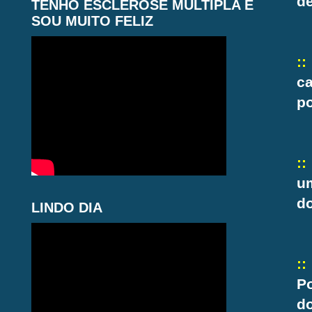
d
TENHO ESCLEROSE MÚLTIPLA E
SOU MUITO FELIZ
:
c
po
::
u
do
LINDO DIA
::
Po
d