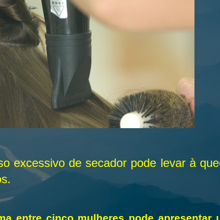
so excessivo de secador pode levar à qu
os.
a entre cinco mulheres pode apresentar u