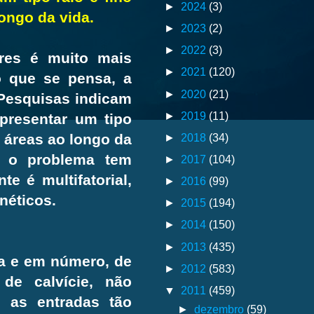
►
2024
(3)
ongo da vida.
►
2023
(2)
►
2022
(3)
res é muito mais
►
2021
(120)
 que se pensa, a
►
2020
(21)
Pesquisas indicam
►
2019
(11)
presentar um tipo
►
2018
(34)
 áreas ao longo da
, o problema tem
►
2017
(104)
e é multifatorial,
►
2016
(99)
néticos.
►
2015
(194)
►
2014
(150)
►
2013
(435)
ça e em número, de
►
2012
(583)
de calvície, não
▼
2011
(459)
 as entradas tão
►
dezembro
(59)