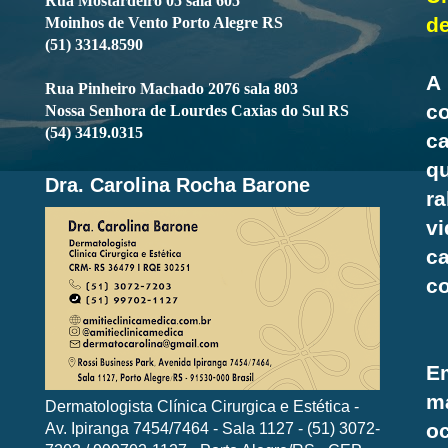
Rua Mostardeiro 05 sala 605
de
Moinhos de Vento Porto Alegre RS
(51) 3314.8590
A
Rua Pinheiro Machado 2076 sala 803
c
Nossa Senhora de Lourdes Caxias do Sul RS
(54) 3419.0315
c
q
Dra. Carolina Rocha Barone
ra
v
ca
c
Em
m
Dermatologista Clínica Cirurgica e Estética -
Av. Ipiranga 7454/7464 - Sala 1127 - (51) 3072-
o