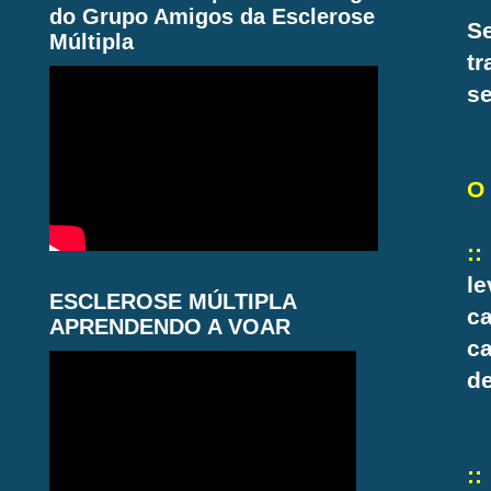
do Grupo Amigos da Esclerose
S
Múltipla
tr
se
O 
::
le
ESCLEROSE MÚLTIPLA
c
APRENDENDO A VOAR
c
de
::