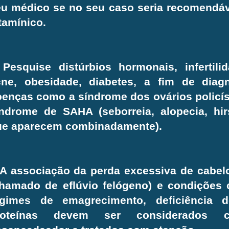
eu médico se no seu caso seria recomendá
tamínico.
Pesquise distúrbios hormonais, infertilid
cne, obesidade, diabetes, a fim de diagn
enças como a síndrome dos ovários policí
índrome de SAHA (seborreia, alopecia, hir
ue aparecem combinadamente).
A associação da perda excessiva de cabel
chamado de eflúvio felógeno) e condições 
egimes de emagrecimento, deficiência d
roteínas devem ser considerados