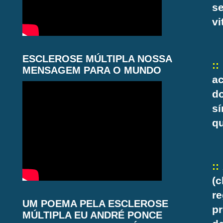
s
vi
ESCLEROSE MÚLTIPLA NOSSA
::
MENSAGEM PARA O MUNDO
a
do
s
q
::
(
r
UM POEMA PELA ESCLEROSE
p
MÚLTIPLA EU ANDRÉ PONCE