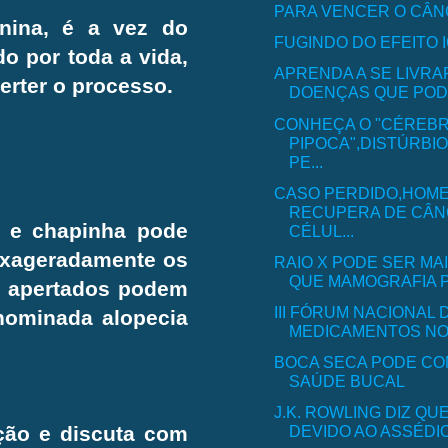
PARA VENCER O CÂ
inina, é a vez do
FUGINDO DO EFEITO I
o por toda a vida,
APRENDA A SE LIVRA
erter o processo.
DOENÇAS QUE PODE
CONHEÇA O "CÉREB
PIPOCA",DISTÚRBI
PE...
CASO PERDIDO,HOM
RECUPERA DE CÂ
 e chapinha pode
CÉLUL...
 exageradamente os
RAIO X PODE SER MA
QUE MAMOGRAFIA PA
o apertados podem
III FÓRUM NACIONAL 
nominada alopecia
MEDICAMENTOS NO
BOCA SECA PODE C
SAÚDE BUCAL
J.K. ROWLING DIZ Q
DEVIDO AO ASSÉDIO 
ção e discuta com