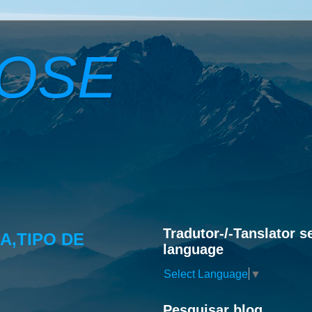
ROSE
Tradutor-/-Tanslator s
A,TIPO DE
language
Select Language
▼
Pesquisar blog