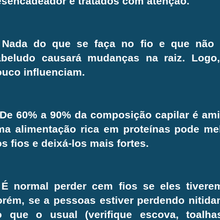
esencadeador e tratados com atenção.
:
Nada do que se faça no fio e que não i
abeludo causará mudanças na raiz. Logo,
uco influenciam.
De 60% a 90% da composição capilar é amin
ma alimentação rica em proteínas pode mel
s fios e deixá-los mais fortes.
É normal perder cem fios se eles tivere
rém, se a pessoas estiver perdendo nitid
o que o usual (verifique escova, toalhas