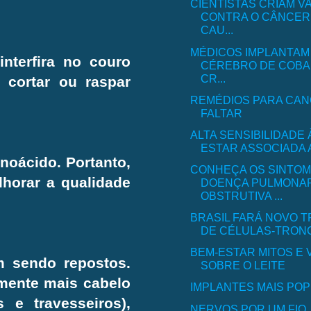
CIENTISTAS CRIAM V
CONTRA O CÂNCER
CAU...
MÉDICOS IMPLANTAM
nterfira no couro
CÉREBRO DE COBA
CR...
 cortar ou raspar
REMÉDIOS PARA CA
FALTAR
ALTA SENSIBILIDADE
ESTAR ASSOCIADA A
oácido. Portanto,
CONHEÇA OS SINTOM
horar a qualidade
DOENÇA PULMONA
OBSTRUTIVA ...
BRASIL FARÁ NOVO 
DE CÉLULAS-TRON
BEM-ESTAR MITOS E
m sendo repostos.
SOBRE O LEITE
amente mais cabelo
IMPLANTES MAIS PO
 e travesseiros),
NERVOS POR UM FIO