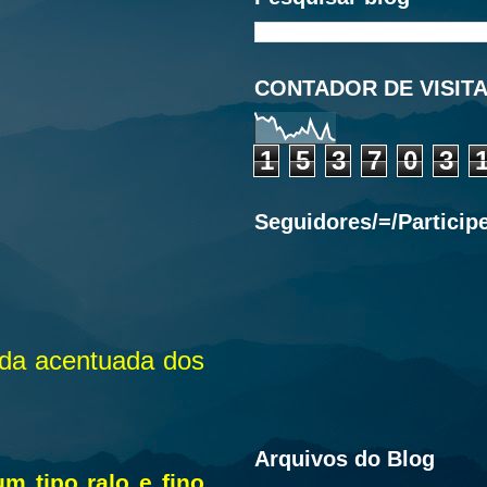
CONTADOR DE VISIT
1
5
3
7
0
3
Seguidores/=/Particip
eda acentuada dos
Arquivos do Blog
m tipo ralo e fino