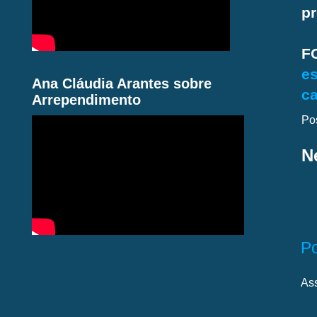
pr
F
es
Ana Cláudia Arantes sobre
ca
Arrependimento
Po
N
P
As