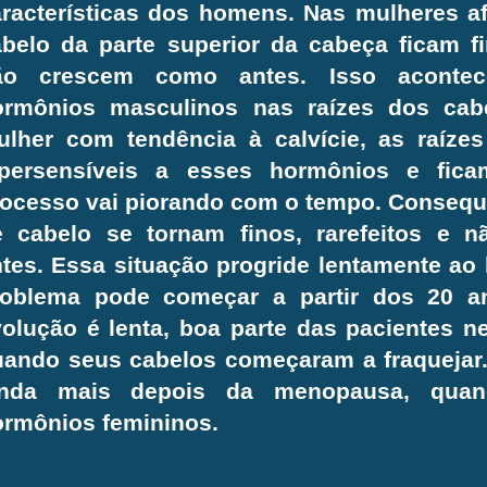
racterísticas dos homens. Nas mulheres af
belo da parte superior da cabeça ficam fi
ão crescem como antes. Isso aconte
ormônios masculinos nas raízes dos cab
ulher com tendência à calvície, as raíze
ipersensíveis a esses hormônios e fic
ocesso vai piorando com o tempo. Consequ
e cabelo se tornam finos, rarefeitos e 
tes. Essa situação progride lentamente ao
roblema pode começar a partir dos 20 
olução é lenta, boa parte das pacientes 
uando seus cabelos começaram a fraquejar.
inda mais depois da menopausa, qua
ormônios femininos.