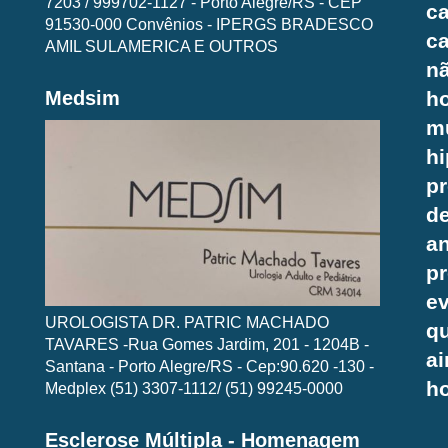
7203 / 999702-1127 - Porto Alegre/RS - CEP
ca
91530-000 Convênios - IPERGS BRADESCO
ca
AMIL SULAMERICA E OUTROS
n
Medsim
h
m
h
pr
d
an
p
ev
UROLOGISTA DR. PATRIC MACHADO
q
TAVARES -Rua Gomes Jardim, 201 - 1204B -
a
Santana - Porto Alegre/RS - Cep:90.620 -130 -
h
Medplex (51) 3307-1112/ (51) 99245-0000
Esclerose Múltipla - Homenagem