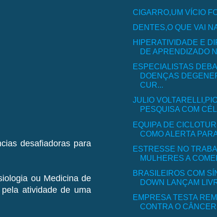
CIGARRO,UM VÍCIO F
DENTES,O QUE VAI N
HIPERATIVIDADE E D
DE APRENDIZADO NE
ESPECIALISTAS DEB
DOENÇAS DEGENER
CUR...
JULIO VOLTARELLI,PI
PESQUISA COM CÉLU
EQUIPA DE CICLOTU
COMO ALERTA PARA A
cias desafiadoras para
ESTRESSE NO TRABA
MULHERES A COME
BRASILEIROS COM S
siologia ou Medicina de
DOWN LANÇAM LIVRO
pela atividade de uma
EMPRESA TESTA REM
CONTRA O CÂNCER