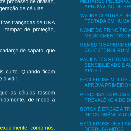
MILITARES PEDEM AG
te processo de divisão,
APROVAÇÃO DE PRO
geração de células.
VACINA CONTRA A D
TESTADA EM HUMANO
 fitas trançadas de DNA
 "tampa" de proteção,
NOME DO PRINCÍPIO 
MEDICAMENTOS DEV
REMÉDIO EXPERIMEN
COLESTEROL RUIM
cadarço de sapato, que
PACIENTES RETOMA
SENSIBILIDADE E 
APÓS T...
is curto. Quando ficam
dividir.
ESCLEROSE MÚLTIPL
APROVA PRIMEIRO M
 que as células fossem
PESQUISA DA PUCRS
inidamente, de modo a
PREVALÊNCIA DE D
BOTOX É EFICAZ A T
INCONTINÊNCIA UR
ESCLEROSE UNE FAMÍ
sexualmente, como nós,
DERRUBA MITOS