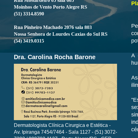
Rua Mostardeiro 05 sala 605
Pl
Moinhos de Vento Porto Alegre RS
(51) 3314.8590
Pe
Rua Pinheiro Machado 2076 sala 803
co
Nossa Senhora de Lourdes Caxias do Sul RS
po
(54) 3419.0315
A 
Dra. Carolina Rocha Barone
hu
As
il
"E
se
si
in
Dermatologista Clínica Cirurgica e Estética -
cé
Av. Ipiranga 7454/7464 - Sala 1127 - (51) 3072-