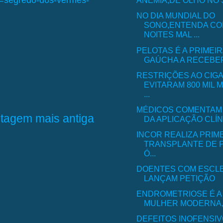
e=segredo-dos-vermes-
ANEMIA,DE OLHO NO
NO DIA MUNDIAL DO
SONO,ENTENDA CO
NOITES MAL ...
PELOTAS É A PRIMEI
GAÚCHA A RECEBER
RESTRIÇÕES AO CIG
EVITARAM 800 MIL
...
MÉDICOS COMENTAM
tagem mais antiga
DA APLICAÇÃO CLÍNI
INCOR REALIZA PRIM
TRANSPLANTE DE 
Ó...
DOENTES COM ESCL
LANÇAM PETIÇÃO
ENDROMETRIOSE É A
MULHER MODERNA,DI
DEFEITOS INOFENSI