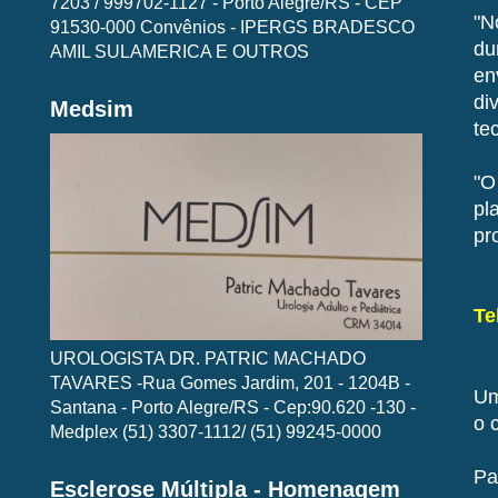
7203 / 999702-1127 - Porto Alegre/RS - CEP
"N
91530-000 Convênios - IPERGS BRADESCO
du
AMIL SULAMERICA E OUTROS
en
di
Medsim
te
"O
pl
pr
Te
UROLOGISTA DR. PATRIC MACHADO
TAVARES -Rua Gomes Jardim, 201 - 1204B -
Um
Santana - Porto Alegre/RS - Cep:90.620 -130 -
o 
Medplex (51) 3307-1112/ (51) 99245-0000
Pa
Esclerose Múltipla - Homenagem