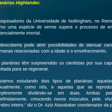
anárias
Highlander.
squisadores da Universidade de Nottingham, no Rein
mo uma espécie de verme supera o processo de env
tencialmente imortal.
descoberta pode abrir possibilidades de atenuar carac
manas relacionadas com a idade e o envelhecimento.
 planárias têm surpreendido os cientistas por sua ca
imitada para se regenerar.
stamos estudando dois tipos de planárias: aquel
xualmente, como nós, e aquelas que se reprodu
mplesmente dividindo-se em duas. Ambas pa
definidamente, crescendo novos músculos, pele, v
rebro inteiro," diz o Dr. Aziz Aboobaker coordenador da 