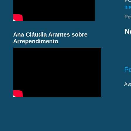
FO
im
Po
N
Ana Cláudia Arantes sobre
Arrependimento
P
As