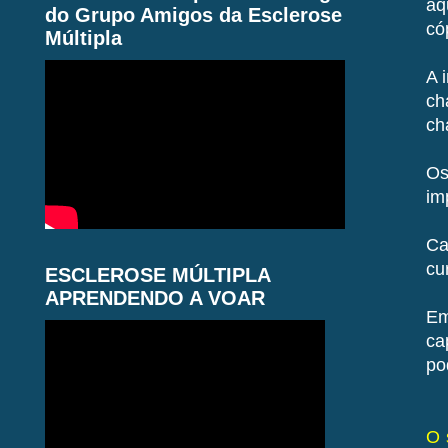
aq
do Grupo Amigos da Esclerose
có
Múltipla
A 
ch
ch
Os
im
Ca
cu
ESCLEROSE MÚLTIPLA
APRENDENDO A VOAR
Em
ca
po
O 