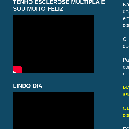
TENHO ESCLEROSE MÚLTIPLA E
Na
SOU MUITO FELIZ
de
en
co
O 
qu
Pa
co
no
LINDO DIA
Ma
as
Ou
co