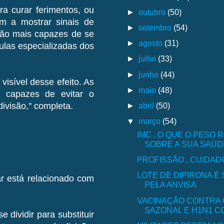
a curar ferimentos, ou
►
outubro
(50)
m a mostrar sinais de
►
setembro
(54)
 são mais capazes de se
►
agosto
(31)
lulas especializadas dos
►
julho
(33)
►
junho
(44)
isível desse efeito. As
►
maio
(48)
a capazes de evitar o
►
abril
(50)
ivisão," completa.
▼
março
(54)
IMC , O QUE O PESO 
SOBRE A SUA SAÚD
PROFISSÃO , CUIDA
LOTE DE DIPIRONA É
r está relacionado com
PELA ANVISA
VACINAÇÃO CONTRA 
SAZONAL E H1N1 CO
 dividir para substituir