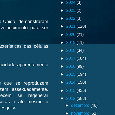
►
2024
(3)
►
2023
(2)
►
2022
(3)
o Unido, demonstraram
►
2021
(120)
elhecimento para ser
►
2020
(21)
►
2019
(11)
terísticas das células
►
2018
(34)
►
2017
(104)
pacidade aparentemente
►
2016
(99)
►
2015
(194)
►
2014
(150)
as que se reproduzem
zem assexuadamente,
►
2013
(435)
recem se regenerar
▼
2012
(583)
ísceras e até mesmo o
►
dezembro
(46)
pesquisa.
►
novembro
(52)