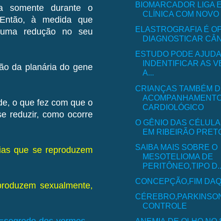
BIOMARCADOR LIGA 
a somente durante o
CLÍNICA COM NOVO 
. Então, à medida que
ELASTROGRAFIA É O
 uma redução no seu
DIAGNOSTICAR CÂNC
ESTUDO PODE AJUDA
INDENTIFICAR AS 
ão da planária do gene
A...
CRIANÇAS TAMBÉM 
ACOMPANHAMENT
de, o que fez com que o
CARDIOLÓGICO
e reduzir, como ocorre
O GÊNIO DAS CÉLUL
EM RIBEIRÃO PRET
SAIBA MAIS SOBRE O
rias que se reproduzem
MESOTELIOMA DE
PERITÔNEO,TIPO D..
CONCEPÇÃO,FIM DAQ
 produzem sexualmente,
CÉREBRO,PARKINSO
CONTROLE