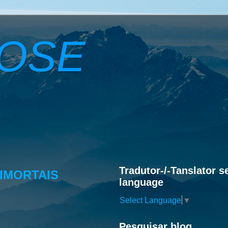
ROSE
Tradutor-/-Tanslator s
IMORTAIS
language
Select Language
▼
Pesquisar blog