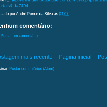
NTE:
http://www.diariodasaude.com.br/news.php?articl
ortais&id=7494
stado por
André Ponce da Silva
às
04:07
enhum comentário:
Postar um comentário
ostagem mais recente
Página inicial
Pos
sinar:
Postar comentários (Atom)