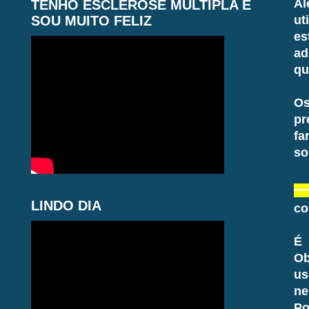
Al
TENHO ESCLEROSE MÚLTIPLA E
SOU MUITO FELIZ
ut
es
ad
qu
Os
pr
fa
so
LINDO DIA
co
É 
Ob
us
ne
Po