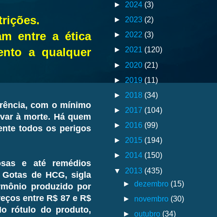
►
2024
(3)
rições.
►
2023
(2)
m entre a ética
►
2022
(3)
►
2021
(120)
nto a qualquer
►
2020
(21)
►
2019
(11)
►
2018
(34)
rência, com o mínimo
►
2017
(104)
evar à morte. Há quem
►
2016
(99)
nte todos os perigos
►
2015
(194)
►
2014
(150)
rosas e até remédios
▼
2013
(435)
 Gotas de HCG, sigla
►
dezembro
(15)
rmônio produzido por
reços entre R$ 87 e R$
►
novembro
(30)
No rótulo do produto,
►
outubro
(34)