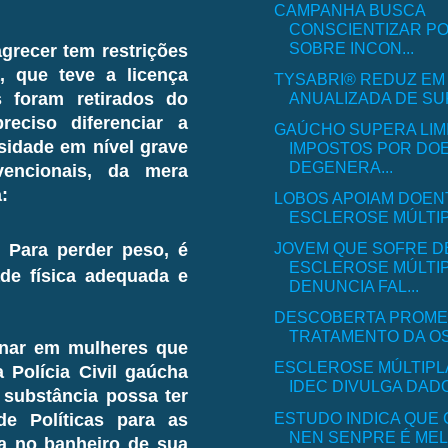
CAMPANHA BUSCA
CONSCIENTIZAR P
SOBRE INCON...
grecer tem restrições
, que teve a licença
TYSABRI® REDUZ EM 
ANUALIZADA DE SUR
 foram retirados do
eciso diferenciar a
GAÚCHO SUPERA LIM
sidade em nível grave
IMPOSTOS POR DO
DEGENERA...
encionais, da mera
a:
LOBOS APOIAM DOEN
ESCLEROSE MÚLTI
JOVEM QUE SOFRE D
 Para perder peso, é
ESCLEROSE MÚLTI
ade física adequada e
DENUNCIA FAL...
DESCOBERTA PROME
TRATAMENTO DA OS
onar em mulheres que
ESCLEROSE MÚLTIPL
Polícia Civil gaúcha
IDEC DIVULGA DADO
 substância possa ter
ESTUDO INDICA QUE 
de Políticas para as
NEN SENPRE É MEL
a no banheiro de sua