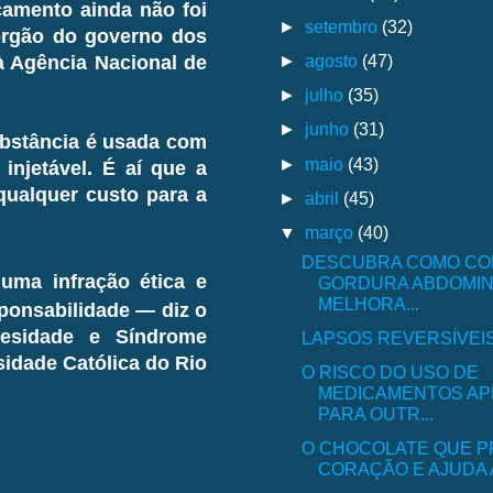
amento ainda não foi
►
setembro
(32)
órgão do governo dos
►
agosto
(47)
à Agência Nacional de
►
julho
(35)
►
junho
(31)
substância é usada com
►
maio
(43)
injetável. É aí que a
ualquer custo para a
►
abril
(45)
▼
março
(40)
DESCUBRA COMO CO
uma infração ética e
GORDURA ABDOMIN
MELHORA...
sponsabilidade — diz o
besidade e Síndrome
LAPSOS REVERSÍVEI
sidade Católica do Rio
O RISCO DO USO DE
MEDICAMENTOS A
PARA OUTR...
O CHOCOLATE QUE P
CORAÇÃO E AJUDA A