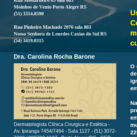
Rua Mostardeiro 05 sala 605
Moinhos de Vento Porto Alegre RS
U
(51) 3314.8590
C
Rua Pinheiro Machado 2076 sala 803
m
Nossa Senhora de Lourdes Caxias do Sul RS
(54) 3419.0315
c
Dra. Carolina Rocha Barone
O 
de
ig
em
Na
pr
em
Dermatologista Clínica Cirurgica e Estética -
mu
Av. Ipiranga 7454/7464 - Sala 1127 - (51) 3072-
22