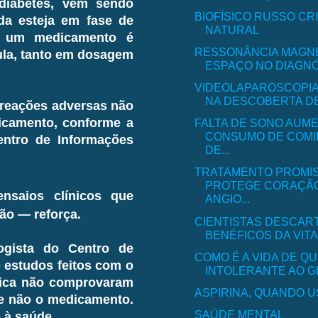
diabetes, vem sendo
BIOFÍSICO RUSSO C
da esteja em fase de
NATURAL
do um medicamento é
RESSONÂNCIA MAGN
ula, tanto em dosagem
ESPAÇO NO DIAGNÓS
VIDEOLAPAROSCOPIA
NA DESCOBERTA DE
 reações adversas não
icamento, conforme a
FALTA DE SONO AUM
CONSUMO DE COMI
entro de Informações
DE...
TRATAMENTO PROMI
PROTEGE CORAÇÃ
nsaios clínicos que
ANGIO...
ção — reforça.
CIENTISTAS DESCAR
BENÉFICOS DA VITAM
gista do Centro de
COMO É A VIDA DE Q
 estudos feitos com o
INTOLERANTE AO GL
rica não comprovaram
ASPIRINA, QUANDO 
 e não o medicamento.
SAÚDE MENTAL
o à saúde.