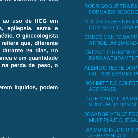
RODRIGO SUPERA PAR
FORMA EM REDES DE
ões ao uso de HCG em
MUITAS VEZES NEGLI
DOR NAS COSTAS PO
s, epilepsia, asma e
médio. O ginecologista
CRESCIMENTO DA PR
ATINGE UM EM CADA
reitera que, diferente
s durante 26 dias, no
CRESCE O NÚMERO D
única e em quantidade
PARA AGENDAMENTO
 na perda de peso, o
ALÉM DO TESTE DO P
OUTROS EXAMES PO
NO LIMITE DO COLES
erem líquidos, podem
ACEITÁVEL
15 DE MARÇO, DIA M
SONO, FUJA DAS NOI
JOGADOR VENCE ES
MÚLTIPLA E CHEGA 
DIA MUNDIAL DO RIM
A PREVENÇÃO