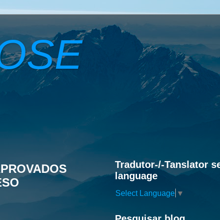
ROSE
Tradutor-/-Tanslator s
APROVADOS
language
ESO
Select Language
▼
Pesquisar blog