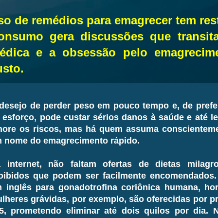
so de remédios para emagrecer tem rest
onsumo gera discussões que transita
édica e a obsessão pelo emagrecime
usto.
desejo de perder peso em pouco tempo e, de prefe
 esforço, pode custar sérios danos à saúde e até l
nore os riscos, mas há quem assuma conscienteme
 nome do emagrecimento rápido.
 internet, não faltam ofertas de dietas milag
oibidos que podem ser facilmente encomendados.
 inglês para gonadotrofina coriônica humana, ho
lheres grávidas, por exemplo, são oferecidas por p
5, prometendo eliminar até dois quilos por dia. 