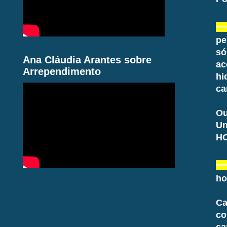
pe
s
Ana Cláudia Arantes sobre
ac
Arrependimento
hi
ca
Ou
Un
HC
ho
Ca
co