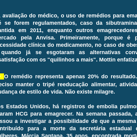
 avaliação do médico, o uso de remédios para ema
é se forem regulamentados, caso da sibutramina
ntida em 2011, enquanto outros emagrecedores
rcado pela Anvisa. Primeiramente, porque é pr
cessidade clínica do medicamento, no caso de obe
quando já se esgotaram as alternativas conv
satisfação com os "quilinhos a mais". Mottin enfatiz
—
O remédio representa apenas 20% do resultado.
eciso manter o tripé reeducação alimentar, ativid
dança de estilo de vida. Não existe milagre.
s Estados Unidos, há registros de embolia pulm
aram HCG para emagrecer. Na semana passada, a 
ssou a investigar a possibilidade de que a mesma
ntribuído para a morte da secretária estadual 
lheres, Márcia Santana, 35 anos, encontrada mort