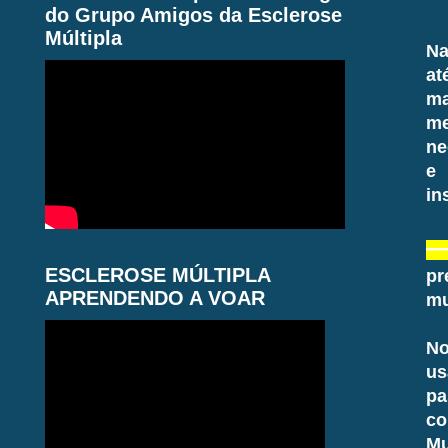
do Grupo Amigos da Esclerose
Múltipla
Na
at
ma
me
ne
e 
in
ESCLEROSE MÚLTIPLA
pr
APRENDENDO A VOAR
mu
No
us
pa
co
Mu