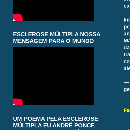
ca
In
pe
an
ESCLEROSE MÚLTIPLA NOSSA
MENSAGEM PARA O MUNDO
Ma
da
tr
co
al
— 
ge
Fa
UM POEMA PELA ESCLEROSE
MÚLTIPLA EU ANDRÉ PONCE