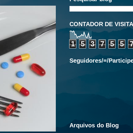
CONTADOR DE VISIT
1
5
3
7
5
5
Seguidores/=/Particip
Arquivos do Blog