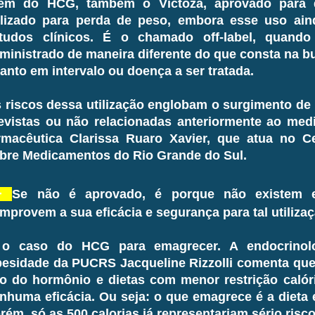
ém do HCG, também o Victoza, aprovado para 
ilizado para perda de peso, embora esse uso ain
tudos clínicos. É o chamado off-label, quan
ministrado de maneira diferente do que consta na b
anto em intervalo ou doença a ser tratada.
 riscos dessa utilização englobam o surgimento de
evistas ou não relacionadas anteriormente ao med
rmacêutica Clarissa Ruaro Xavier, que atua no C
bre Medicamentos do Rio Grande do Sul.
—
Se não é aprovado, é porque não existem e
mprovem a sua eficácia e segurança para tal utiliza
o caso do HCG para emagrecer. A endocrinolo
esidade da PUCRS Jacqueline Rizzolli comenta que
o do hormônio e dietas com menor restrição caló
nhuma eficácia. Ou seja: o que emagrece é a dieta
rém, só as 500 calorias já representariam sério risc