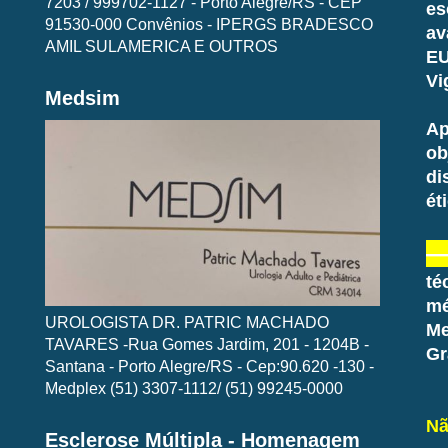
7203 / 999702-1127 - Porto Alegre/RS - CEP
es
91530-000 Convênios - IPERGS BRADESCO
av
AMIL SULAMERICA E OUTROS
EU
Vi
Medsim
Ap
ob
di
ét
té
mé
UROLOGISTA DR. PATRIC MACHADO
Me
TAVARES -Rua Gomes Jardim, 201 - 1204B -
Gr
Santana - Porto Alegre/RS - Cep:90.620 -130 -
Medplex (51) 3307-1112/ (51) 99245-0000
Nã
Esclerose Múltipla - Homenagem