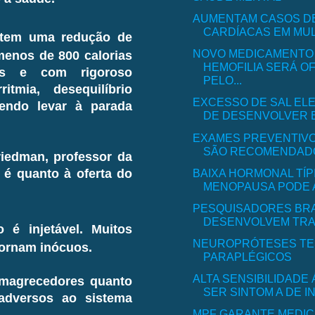
AUMENTAM CASOS DE
CARDÍACAS EM MU
etem uma redução de
NOVO MEDICAMENTO
enos de 800 calorias
HEMOFILIA SERÁ O
os e com rigoroso
PELO...
mia, desequilíbrio
EXCESSO DE SAL ELE
dendo levar à parada
DE DESENVOLVER E
EXAMES PREVENTIVO
SÃO RECOMENDADOS
riedman, professor da
BAIXA HORMONAL TÍP
é quanto à oferta do
MENOPAUSA PODE AF
PESQUISADORES BRA
DESENVOLVEM TRAT
o é injetável. Muitos
NEUROPRÓTESES TE
tornam inócuos.
PARAPLÉGICOS
ALTA SENSIBILIDADE
emagrecedores quanto
SER SINTOM A DE IN
adversos ao sistema
MPF GARANTE MEDIC