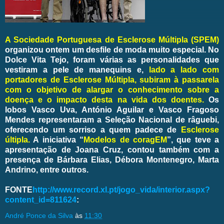
A Sociedade Portuguesa de Esclerose Múltipla (SPEM)
organizou ontem um desfile de moda muito especial. No
Dolce Vita Tejo, foram várias as personalidades que
vestiram a pele de manequins e,
lado a lado com
portadores de Esclerose Múltipla, subiram à passarela
com o objetivo de alargar o conhecimento sobre a
doença e o impacto desta na vida dos doentes.
Os
lobos Vasco Uva, António Aguilar e Vasco Fragoso
Mendes representaram a Seleção Nacional de râguebi,
oferecendo um sorriso a quem padece de
Esclerose
últipla.
A iniciativa “
Modelos de coragEM
”, que teve a
apresentação de Joana Cruz, contou também com a
presença de Bárbara Elias, Débora Montenegro, Marta
Andrino, entre outros.
FONTE
http://www.record.xl.pt/jogo_vida/interior.aspx?
content_id=811624
:
André Ponce da Silva
às
11:30