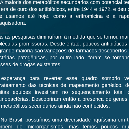
A maioria dos metabólitos secundários com potencial ter
 era de ouro dos antibióticos, entre 1944 e 1972, e de
e usamos até hoje, como a eritromicina e a ra
squisadora.
s as pesquisas diminuíram à medida que se tornou mais 
léculas promissoras. Desde então, poucos antibióticos
grande maioria são variações de fármacos descobertos 
ctérias patogênicas, por outro lado, foram se tornand
asses de drogas existentes.
esperança para reverter esse quadro sombrio 
rateamento das técnicas de mapeamento genético, de
itas equipes investiram no sequenciamento total
tinobactérias. Descobriram então a presença de genes
 metabólitos secundários ainda não conhecidos.
No Brasil, possuímos uma diversidade riquíssima em te
mbém de microrganismos, mas temos poucos gr