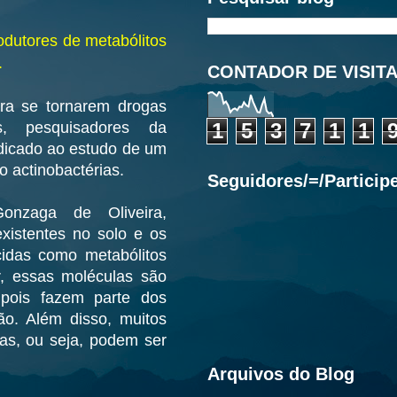
odutores de metabólitos
.
CONTADOR DE VISIT
ra se tornarem drogas
1
5
3
7
1
1
as, pesquisadores da
dicado ao estudo de um
 actinobactérias.
Seguidores/=/Particip
onzaga de Oliveira,
xistentes no solo e os
idas como metabólitos
r, essas moléculas são
 pois fazem parte dos
ão. Além disso, muitos
as, ou seja, podem ser
Arquivos do Blog