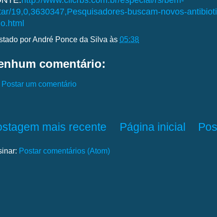
NTE:
http://www.clicrbs.com.br/especial/rs/bem-
tar/19,0,3630347,Pesquisadores-buscam-novos-antibioti
lo.html
stado por
André Ponce da Silva
às
05:38
enhum comentário:
Postar um comentário
ostagem mais recente
Página inicial
Pos
sinar:
Postar comentários (Atom)