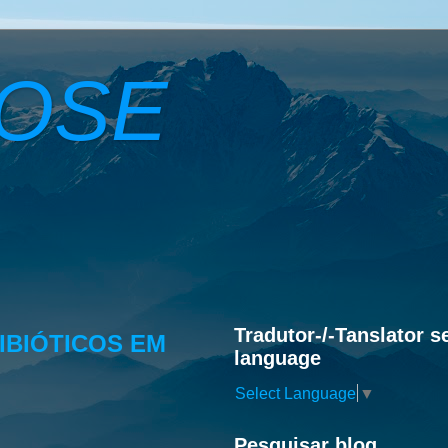
ROSE
Tradutor-/-Tanslator s
BIÓTICOS EM
language
Select Language
▼
Pesquisar blog