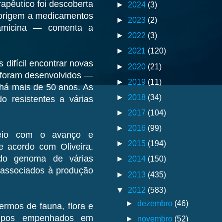
apêutico foi descoberta
►
2024
(3)
u origem a medicamentos
►
2023
(2)
pamicina — comenta a
►
2022
(3)
►
2021
(120)
difícil encontrar novas
►
2020
(21)
 foram desenvolvidos —
►
2019
(11)
há mais de 50 anos. As
►
2018
(34)
o resistentes a várias
►
2017
(104)
►
2016
(99)
veio com o avanço e
►
2015
(194)
 acordo com Oliveira.
 do genoma de várias
►
2014
(150)
 associados à produção
►
2013
(435)
▼
2012
(583)
►
dezembro
(46)
rmos de fauna, flora e
upos empenhados em
►
novembro
(52)