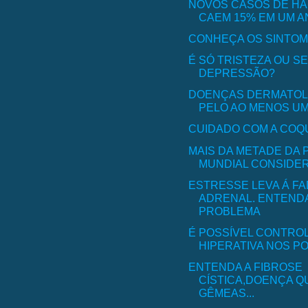
NOVOS CASOS DE H
CAEM 15% EM UM A
CONHEÇA OS SINTOM
É SÓ TRISTEZA OU S
DEPRESSÃO?
DOENÇAS DERMATOL
PELO AO MENOS UM 
CUIDADO COM A CO
MAIS DA METADE DA
MUNDIAL CONSIDERA
ESTRESSE LEVA Á FA
ADRENAL. ENTEND
PROBLEMA
É POSSÍVEL CONTROL
HIPERATIVA NOS PO
ENTENDA A FIBROSE
CÍSTICA,DOENÇA 
GÊMEAS...