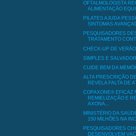
OFTALMOLOGISTA R
ALIMENTAÇÃO EQUIL
PILATES AJUDA PES
SINTOMAS AVANÇAD
PESQUISADORES DE
TRATAMENTO CONT
CHECK-UP DE VERÃ
SIMPLES E SALVADO
CUIDE BEM DA MEMÓ
ALTA PRESCRIÇÃO D
REVELA FALTA DE A
COPAXONE® EFICAZ 
REMIELIZAÇÃO E 
AXONA...
MINISTÉRIO DA SAÚD
150 MILHÕES NA INCL
PESQUISADORES CH
DESENVOLVEM VAC