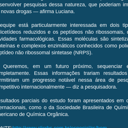
senvolver pesquisas dessa natureza, que poderiam im
 novas drogas — afirma Luciana.
equipe está particularmente interessada em dois ti
licetídeos reduzidos e os peptídeos não ribossomais
ividades farmacológicas. Essas moléculas são sintet
oteínas e complexos enzimáticos conhecidos como polic
ptídeo não ribossomal sintetase (NRPS).
Queremos, em um futuro próximo, sequenciar e
mpletamente. Essas informações trariam resultado
rmitiriam um progresso notável nessa área de pesq
mpetitivo internacionalmente — diz a pesquisadora.
sultados parciais do estudo foram apresentados em 
ternacionais, como o da Sociedade Brasileira de Quími
ericano de Química Orgânica.