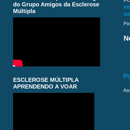
FO
do Grupo Amigos da Esclerose
es
Múltipla
so
Po
N
P
ESCLEROSE MÚLTIPLA
APRENDENDO A VOAR
As