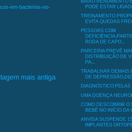
BAIXO RENDIMENTO 
PODE ESTAR LIGADO
cos-em-bacterias-no-
TREINAMENTO PROP
EVITA QUEDAS FRE
PESSOAS COM
DEFICIÊNCIA,PARTI
RODA DE CAPO...
PARCERIA PREVÊ MA
DISTRIBUIÇÃO DE V
PA...
TRABALHAR DEMAIS 
tagem mais antiga
DE DEPRESSÃO,DI
DIAGNÓSTICO PELAS
UMA DOENÇA NEURO
COMO DESCOBRIR O 
BEBÊ NO INÍCIO DA
ANVISA SUSPENDE 15
IMPLANTES ORTOP