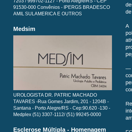
7203 / 999702-1127 - Porto Alegre/RS - CEP
de
91530-000 Convênios - IPERGS BRADESCO
de
AMIL SULAMERICA E OUTROS
A 
Medsim
po
at
pr
pe
— 
co
pe
co
UROLOGISTA DR. PATRIC MACHADO
TAVARES -Rua Gomes Jardim, 201 - 1204B -
Re
Santana - Porto Alegre/RS - Cep:90.620 -130 -
in
Medplex (51) 3307-1112/ (51) 99245-0000
am
Esclerose Múltipla - Homenagem