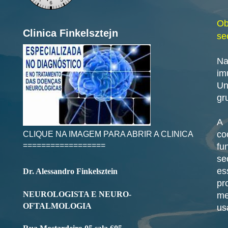
Ob
Clinica Finkelsztejn
se
Na
im
Un
gr
A 
CLIQUE NA IMAGEM PARA ABRIR A CLINICA
co
==================
fu
se
es
Dr. Alessandro Finkelsztein
pr
NEUROLOGISTA E NEURO-
me
OFTALMOLOGIA
us