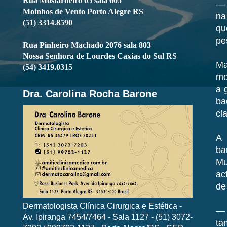
Rua Mostardeiro 05 sala 605
— 
Moinhos de Vento Porto Alegre RS
na
(51) 3314.8590
qu
pe
Rua Pinheiro Machado 2076 sala 803
Nossa Senhora de Lourdes Caxias do Sul RS
Ma
(54) 3419.0315
mo
a 
Dra. Carolina Rocha Barone
ba
cl
A 
ba
Mu
ac
de
Dermatologista Clínica Cirurgica e Estética -
— 
Av. Ipiranga 7454/7464 - Sala 1127 - (51) 3072-
ta