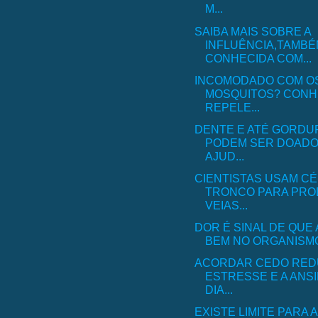
M...
SAIBA MAIS SOBRE A
INFLUÊNCIA,TAMB
CONHECIDA COM...
INCOMODADO COM O
MOSQUITOS? CONH
REPELE...
DENTE E ATÉ GORDU
PODEM SER DOADO
AJUD...
CIENTISTAS USAM CÉ
TRONCO PARA PRO
VEIAS...
DOR É SINAL DE QUE 
BEM NO ORGANISMO.
ACORDAR CEDO RED
ESTRESSE E A ANS
DIA...
EXISTE LIMITE PARA 