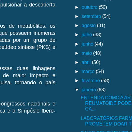
pulsionar a descoberta
►
outubro
(50)
►
setembro
(54)
►
agosto
(31)
pos de metabólitos: os
, que possuem inúmeras
►
julho
(33)
izadas por um grupo de
►
junho
(44)
etídeo sintase (PKS) e
►
maio
(48)
►
abril
(50)
ssas duas linhagens
►
março
(54)
s de maior impacto e
►
fevereiro
(58)
uisa, tornando o país
▼
janeiro
(63)
ENTENDA COMO A AR
REUMATOIDE PODE 
congressos nacionais e
CA...
ca e o Simpósio Ibero-
LABORATÓRIOS FAR
PROMETEM DOAR TR