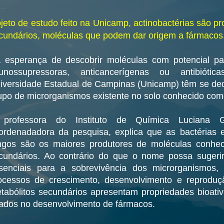
jeto de estudo feito na Unicamp, actinobactérias são pr
cundários, moléculas que podem dar origem a fármacos
 esperança de descobrir moléculas com potencial pa
unossupressoras, anticancerígenas ou antibiótic
iversidade Estadual de Campinas (Unicamp) têm se de
upo de microrganismos existente no solo conhecido como
professora do Instituto de Química Luciana G
ordenadadora da pesquisa, explica que as bactérias e
ngos são os maiores produtores de moléculas conhec
cundários. Ao contrário do que o nome possa sugeri
senciais para a sobrevivência dos microrganismos,
ocessos de crescimento, desenvolvimento e reproduç
tabólitos secundários apresentam propriedades bioativ
ados no desenvolvimento de fármacos.