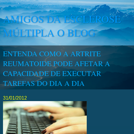
AMIGOS DA ESCLEROSE
MÚLTIPLA O BLOG
ENTENDA COMO A ARTRITE
REUMATOIDE PODE AFETAR A
CAPACIDADE DE EXECUTAR
TAREFAS DO DIA A DIA
31/01/2012