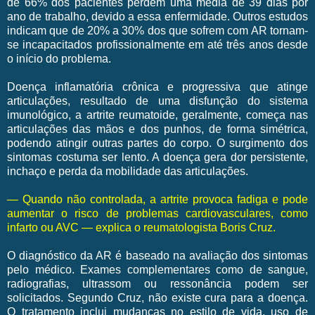
de 66% dos pacientes perdem uma média de 39 dias por
ano de trabalho, devido a essa enfermidade. Outros estudos
indicam que de 20% a 30% dos que sofrem com AR tornam-
se incapacitados profissionalmente em até três anos desde
o início do problema.
Doença inflamatória crônica e progressiva que atinge
articulações, resultado de uma disfunção do sistema
imunológico, a artrite reumatoide, geralmente, começa nas
articulações das mãos e dos punhos, de forma simétrica,
podendo atingir outras partes do corpo. O surgimento dos
sintomas costuma ser lento. A doença gera dor persistente,
inchaço e perda da mobilidade das articulações.
— Quando não controlada, a artrite provoca fadiga e pode
aumentar o risco de problemas cardiovasculares, como
infarto ou AVC — explica o reumatologista Boris Cruz.
O diagnóstico da AR é baseado na avaliação dos sintomas
pelo médico. Exames complementares como de sangue,
radiografias, ultrassom ou ressonância podem ser
solicitados. Segundo Cruz, não existe cura para a doença.
O tratamento inclui mudanças no estilo de vida, uso de