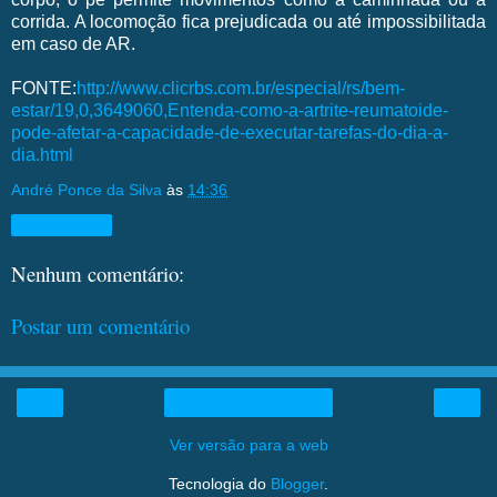
corrida. A locomoção fica prejudicada ou até impossibilitada
em caso de AR.
FONTE:
http://www.clicrbs.com.br/especial/rs/bem-
estar/19,0,3649060,Entenda-como-a-artrite-reumatoide-
pode-afetar-a-capacidade-de-executar-tarefas-do-dia-a-
dia.html
André Ponce da Silva
às
14:36
Compartilhar
Nenhum comentário:
Postar um comentário
‹
›
Página inicial
Ver versão para a web
Tecnologia do
Blogger
.