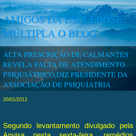
AMIGOS DA ESCLEROSE
MÚLTIPLA O BLOG
ALTA PRESCRIÇÃO DE CALMANTES
REVELA FALTA DE ATENDIMENTO
PSIQUIÁTRICO,DIZ PRESIDENTE DA
ASSOCIAÇÃO DE PSIQUIATRIA
20/01/2012
Segundo levantamento divulgado pela
Anvisa nesta sexta-feira, remédios