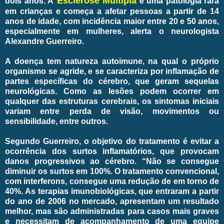
Esclerose Múltipla
dois anos. A
é uma patologia rara
em crianças e começa a afetar pessoas a partir de 14
anos de idade, com incidência maior entre 20 e 50 anos,
especialmente em mulheres, alerta o neurologista
Alexandre Guerreiro.
A doença tem natureza autoimune, na qual o próprio
organismo se agride, e se caracteriza por inflamação de
partes específicas do cérebro, que geram sequelas
neurológicas. Como as lesões podem ocorrer em
qualquer das estruturas cerebrais, os sintomas iniciais
variam entre perda de visão, movimentos ou
sensibilidade, entre outros.
Segundo Guerreiro, o objetivo do tratamento é evitar a
ocorrência dos surtos inflamatórios, que provocam
danos progressivos ao cérebro. “Não se consegue
diminuir os surtos em 100%. O tratamento convencional,
com interferons, consegue uma redução de em torno de
40%. As terapias imunobiológicas, que entraram a partir
do ano de 2006 no mercado, apresentam um resultado
melhor, mas são administradas para casos mais graves
e necessitam de acompanhamento de uma equipe