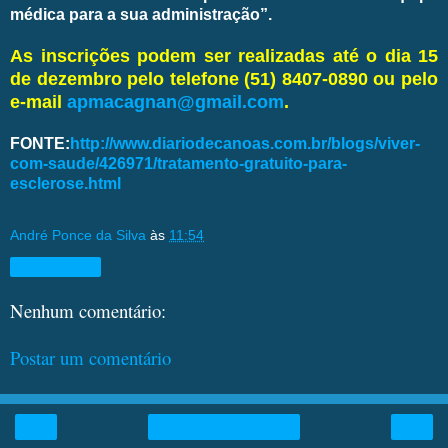
médica para a sua administração”.
As inscrições podem ser realizadas até o dia 15
de dezembro pelo telefone (51) 8407-0890 ou pelo
e-mail
apmacagnan@gmail.com
.
FONTE:
http://www.diariodecanoas.com.br/blogs/viver-
com-saude/426971/tratamento-gratuito-para-
esclerose.html
André Ponce da Silva
às
11:54
Compartilhar
Nenhum comentário:
Postar um comentário
‹
›
Página inicial