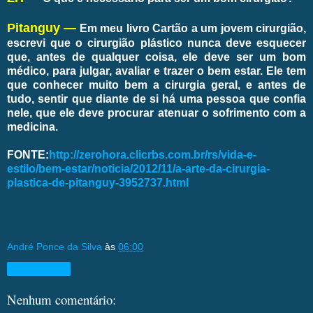
Pitanguy —
Em meu livro Cartão a um jovem cirurgião,
escrevi que o cirurgião plástico nunca deve esquecer
que, antes de qualquer coisa, ele deve ser um bom
médico, para julgar, avaliar e trazer o bem estar. Ele tem
que conhecer muito bem a cirurgia geral, e antes de
tudo, sentir que diante de si há uma pessoa que confia
nele, que ele deve procurar atenuar o sofrimento com a
medicina.
FONTE:
http://zerohora.clicrbs.com.br/rs/vida-e-
estilo/bem-estar/noticia/2012/11/a-arte-da-cirurgia-
plastica-de-pitanguy-3952737.html
André Ponce da Silva
às
06:00
Compartilhar
Nenhum comentário: