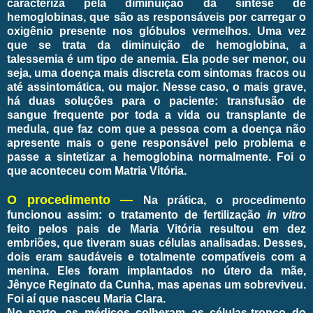
caracteriza pela diminuição da síntese de
hemoglobinas, que são as responsáveis por carregar o
oxigênio presente nos glóbulos vermelhos. Uma vez
que se trata da diminuição de hemoglobina, a
talessemia é um tipo de anemia. Ela pode ser menor, ou
seja, uma doença mais discreta com sintomas fracos ou
até assintomática, ou major. Nesse caso, o mais grave,
há duas soluções para o paciente: transfusão de
sangue frequente por toda a vida ou transplante de
medula, que faz com que a pessoa com a doença não
apresente mais o gene responsável pelo problema e
passe a sintetizar a hemoglobina normalmente. Foi o
que aconteceu com Matria Vitória.
O procedimento —
Na prática, o procedimento
funcionou assim: o tratamento de fertilização
in vitro
feito pelos pais de Maria Vitória resultou em dez
embriões, que tiveram suas células analisadas. Desses,
dois eram saudáveis e totalmente compatíveis com a
menina. Eles foram implantados no útero da mãe,
Jênyce Reginato da Cunha, mas apenas um sobreviveu.
Foi aí que nasceu Maria Clara.
No parto, os médicos colheram as células-tronco do