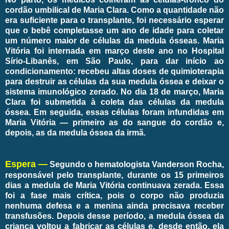
cordão umbilical de Maria Clara. Como a quantidade não
era suficiente para o transplante, foi necessário esperar
que o bebê completasse um ano de idade para coletar
um número maior de células da medula ósseas. Maria
Vitória foi internada em março deste ano no Hospital
Sírio-Libanês, em São Paulo, para dar início ao
condicionamento: recebeu altas doses de quimioterapia
para destruir as células da sua medula óssea e deixar o
sistema imunológico zerado. No dia 18 de março, Maria
Clara foi submetida à coleta das células da medula
óssea. Em seguida, essas células foram infundidas em
Maria Vitória — primeiro as do sangue do cordão e,
depois, as da medula óssea da irmã.
Espera —
Segundo o hematologista Vanderson Rocha,
responsável pelo transplante, durante os 15 primeiros
dias a medula de Maria Vitória continuava zerada. Essa
foi a fase mais crítica, pois o corpo não produzia
nenhuma defesa e a menina ainda precisava receber
transfusões. Depois desse período, a medula óssea da
criança voltou a fabricar as células e, desde então, ela