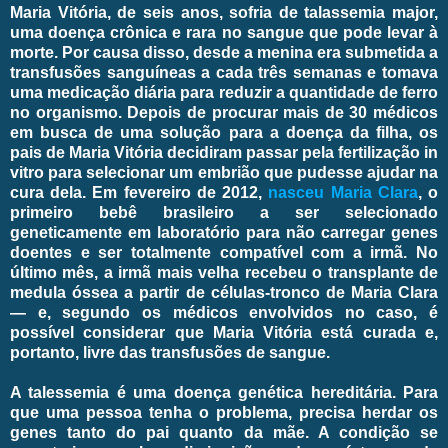
Maria Vitória, de seis anos, sofria de talassemia major,
uma doença crônica e rara no sangue que pode levar à
morte. Por causa disso, desde a menina era submetida a
transfusões sanguíneas a cada três semanas e tomava
uma medicação diária para reduzir a quantidade de ferro
no organismo. Depois de procurar mais de 30 médicos
em busca de uma solução para a doença da filha, os
pais de Maria Vitória decidiram passar pela fertilização in
vitro para selecionar um embrião que pudesse ajudar na
cura dela. Em fevereiro de 2012,
nasceu Maria Clara
, o
primeiro bebê brasileiro a ser selecionado
geneticamente em laboratório para não carregar genes
doentes e ser totalmente compatível com a irmã. No
último mês, a irmã mais velha recebeu o transplante de
medula óssea a partir de células-tronco de Maria Clara
— e, segundo os médicos envolvidos no caso, é
possível considerar que Maria Vitória está curada e,
portanto, livre das transfusões de sangue.
A talessemia é uma doença genética hereditária. Para
que uma pessoa tenha o problema, precisa herdar os
genes tanto do pai quanto da mãe. A condição se