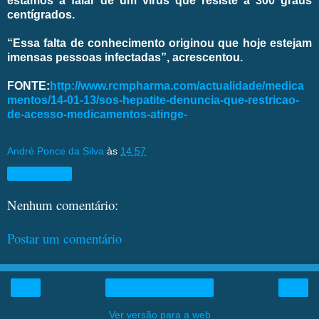
estamos a falar de um vírus que resiste a 300 graus
centígrados.
“Essa falta de conhecimento originou que hoje estejam
imensas pessoas infectadas”, acrescentou.
FONTE:
http://www.rcmpharma.com/actualidade/medica
mentos/14-01-13/sos-hepatite-denuncia-que-restricao-
de-acesso-medicamentos-atinge-
André Ponce da Silva
às
14:57
Compartilhar
Nenhum comentário:
Postar um comentário
‹
›
Página inicial
Ver versão para a web