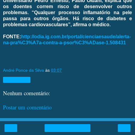
Universitário Pedro Ernesto, Paulo Oldani, explica que
os doentes correm risco de desenvolver outros
problemas. “Qualquer processo inflamatório na pele
passa para outros órgãos. Há risco de diabetes e
problemas cardiovasculares”, afirma o médico.
FONTE:
http://odia.ig.com.br/portal/cienciaesaude/alerta-
na-pra%C3%A7a-contra-a-psor%C3%ADase-1.508431
André Ponce da Silva
às
03:07
Compartilhar
Nenhum comentário:
Postar um comentário
‹
›
Página inicial