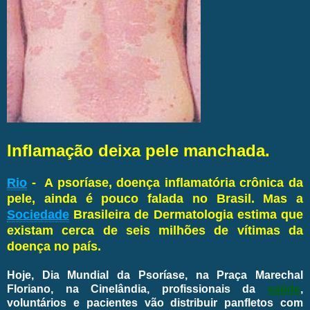
Inflamação deixa pele manchada.
Rio
- A psoríase, doença inflamatória crônica da
pele, ainda é pouco falada no Brasil. Mas a
Sociedade
Brasileira de Dermatologia estima que
existam cerca de seis milhões de vítimas da
doença no país.
Hoje, Dia Mundial da Psoríase, na Praça Marechal
Floriano, na Cinelândia, profissionais da
saúde
,
voluntários e pacientes vão distribuir panfletos com