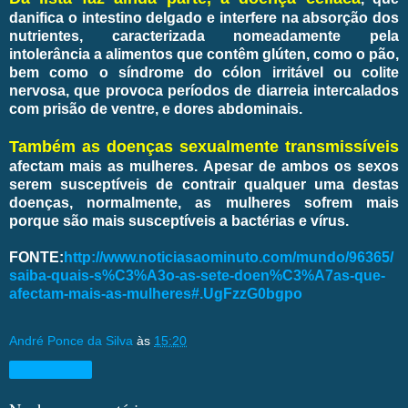
danifica o intestino delgado e interfere na absorção dos
nutrientes, caracterizada nomeadamente pela
intolerância a alimentos que contêm glúten, como o pão,
bem como o síndrome do cólon irritável ou colite
nervosa, que provoca períodos de diarreia intercalados
com prisão de ventre, e dores abdominais.
Também as doenças sexualmente transmissíveis
afectam mais as mulheres. Apesar de ambos os sexos
serem susceptíveis de contrair qualquer uma destas
doenças, normalmente, as mulheres sofrem mais
porque são mais susceptíveis a bactérias e vírus.
FONTE:
http://www.noticiasaominuto.com/mundo/96365/
saiba-quais-s%C3%A3o-as-sete-doen%C3%A7as-que-
afectam-mais-as-mulheres#.UgFzzG0bgpo
André Ponce da Silva
às
15:20
Compartilhar