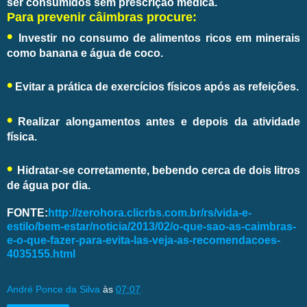
ser consumidos sem prescrição médica.
Para prevenir câimbras procure:
•
Investir no consumo de alimentos ricos em minerais
como banana e água de coco.
•
Evitar a prática de exercícios físicos após as refeições.
•
Realizar alongamentos antes e depois da atividade
física.
•
Hidratar-se corretamente, bebendo cerca de dois litros
de água por dia.
FONTE:
http://zerohora.clicrbs.com.br/rs/vida-e-
estilo/bem-estar/noticia/2013/02/o-que-sao-as-caimbras-
e-o-que-fazer-para-evita-las-veja-as-recomendacoes-
4035155.html
André Ponce da Silva
às
07:07