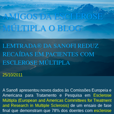
AMIGOS DA ESCLEROSE
MÚLTIPLA O BLOG
LEMTRADA® DA SANOFI REDUZ
RECAÍDAS EM PACIENTES COM
ESCLEROSE MÚLTIPLA
25/10/2011
A Sanofi apresentou novos dados às Comissões Europeia e
Americana para Tratamento e Pesquisa em
Esclerose
Múltipla (European and Americas Committees for Treatment
and Research in Multiple Sclerosis)
de um ensaio de fase
final que demonstram que 78% dos doentes com
esclerose