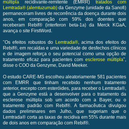
múltipla
recidivante-remitente (EMRR)
tratados com
Lemtrada® (alemtuzumab)
da Genzyme (unidade da Sanofi)
permaneceram livres de recorrência da doença durante dois
anos, em comparação com 59% dos doentes que
receberam Rebif® (interferon beta-1a) da Merck KGaA,
avança o site FirstWord.
"Os efeitos robustos do
Lemtrada®
, acima dos efeitos do
Rebif®, em recaídas e uma variedade de desfechos clínicos
e de imagem reforça o seu potencial como uma opção de
tratamento eficaz para pacientes com
esclerose múltipla
",
disse o COO da Genzyme, David Meeker.
O estudo CARE-MS escolheu aleatoriamente 581 pacientes
com EMRR que tinham recebido nenhum tratamento
anterior, excepto com esteróides, para receber o Lemtrada®,
que a Genzyme está a desenvolver para o tratamento da
esclerose múltipla sob um acordo com a Bayer, ou o
tratamento padrão com Rebif®. A farmacêutica divulgou
dados preliminares em Julho, que sugeriam que o
Lemtrada® corta as taxas de recidiva em 55% durante mais
de dois anos em comparação com Rebif®.