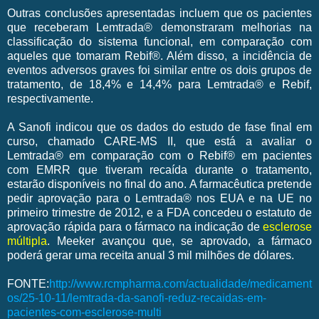
Outras conclusões apresentadas incluem que os pacientes
que receberam Lemtrada® demonstraram melhorias na
classificação do sistema funcional, em comparação com
aqueles que tomaram Rebif®. Além disso, a incidência de
eventos adversos graves foi similar entre os dois grupos de
tratamento, de 18,4% e 14,4% para Lemtrada® e Rebif,
respectivamente.
A Sanofi indicou que os dados do estudo de fase final em
curso, chamado CARE-MS II, que está a avaliar o
Lemtrada® em comparação com o Rebif® em pacientes
com EMRR que tiveram recaída durante o tratamento,
estarão disponíveis no final do ano. A farmacêutica pretende
pedir aprovação para o Lemtrada® nos EUA e na UE no
primeiro trimestre de 2012, e a FDA concedeu o estatuto de
aprovação rápida para o fármaco na indicação de
esclerose
múltipla
. Meeker avançou que, se aprovado, a fármaco
poderá gerar uma receita anual 3 mil milhões de dólares.
FONTE:
http://www.rcmpharma.com/actualidade/medicament
os/25-10-11/lemtrada-da-sanofi-reduz-recaidas-em-
pacientes-com-esclerose-multi