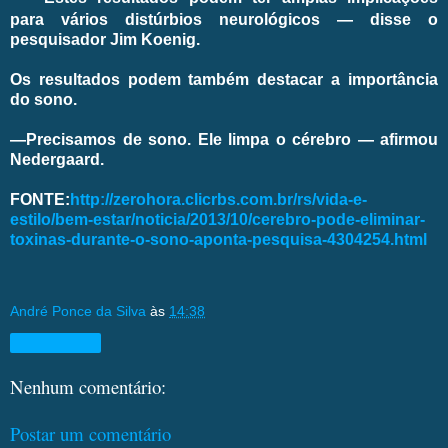
para vários distúrbios neurológicos — disse o
pesquisador Jim Koenig.
Os resultados podem também destacar a importância
do sono.
—Precisamos de sono. Ele limpa o cérebro — afirmou
Nedergaard.
FONTE:
http://zerohora.clicrbs.com.br/rs/vida-e-
estilo/bem-estar/noticia/2013/10/cerebro-pode-eliminar-
toxinas-durante-o-sono-aponta-pesquisa-4304254.html
André Ponce da Silva
às
14:38
Compartilhar
Nenhum comentário:
Postar um comentário