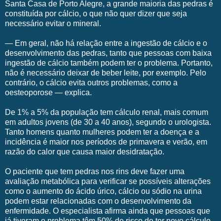
Santa Casa de Porto Alegre, a grande maioria das pedras é
constituída por cálcio, o que não quer dizer que seja
necessário evitar o mineral.
— Em geral, não há relação entre a ingestão de cálcio e o
desenvolvimento das pedras, tanto que pessoas com baixa
ingestão de cálcio também podem ter o problema. Portanto,
não é necessário deixar de beber leite, por exemplo. Pelo
contrário, o cálcio evita outros problemas, como a
oesteoporose — explica.
De 1% a 5% da população tem cálculo renal, mais comum
em adultos jovens (de 30 a 40 anos), segundo o urologista.
Tanto homens quanto mulheres podem ter a doença e a
incidência é maior nos períodos de primavera e verão, em
razão do calor que causa maior desidratação.
O paciente que tem pedras nos rins deve fazer uma
avaliação metabólica para verificar se possíveis alterações
como o aumento do ácido úrico, cálcio ou sódio na urina
podem estar relacionadas com o desenvolvimento da
enfermidade. O especialista afirma ainda que pessoas que
já tiveram o problema têm 50% de risco de ter novo cálculo