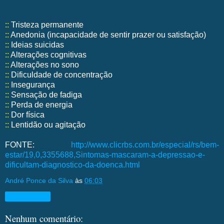
::
Tristeza permanente
::
Anedonia (incapacidade de sentir prazer ou satisfação)
::
Ideias suicidas
::
Alterações cognitivas
::
Alterações no sono
::
Dificuldade de concentração
::
Insegurança
::
Sensação de fadiga
::
Perda de energia
::
Dor física
::
Lentidão ou agitação
FONTE:
http://www.clicrbs.com.br/especial/rs/bem-
estar/19,0,3355688,Sintomas-mascaram-a-depressao-e-
dificultam-diagnostico-da-doenca.html
André Ponce da Silva
às
06:03
Compartilhar
Nenhum comentário: