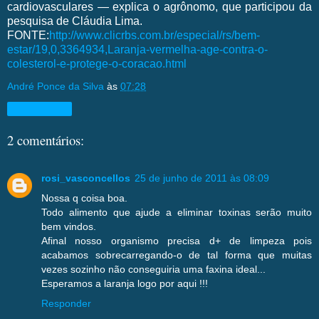
cardiovasculares — explica o agrônomo, que participou da
pesquisa de Cláudia Lima.
FONTE:
http://www.clicrbs.com.br/especial/rs/bem-
estar/19,0,3364934,Laranja-vermelha-age-contra-o-
colesterol-e-protege-o-coracao.html
André Ponce da Silva
às
07:28
Compartilhar
2 comentários:
rosi_vasconcellos
25 de junho de 2011 às 08:09
Nossa q coisa boa.
Todo alimento que ajude a eliminar toxinas serão muito
bem vindos.
Afinal nosso organismo precisa d+ de limpeza pois
acabamos sobrecarregando-o de tal forma que muitas
vezes sozinho não conseguiria uma faxina ideal...
Esperamos a laranja logo por aqui !!!
Responder