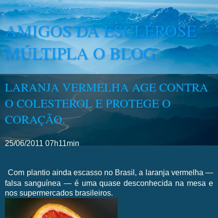
AMIGOS DA ESCLEROSE
MÚLTIPLA O BLOG
LARANJA VERMELHA AGE CONTRA
O COLESTEROL E PROTEGE O
CORAÇÃO.
25/06/2011 07h11min
Com plantio ainda escasso no Brasil, a laranja vermelha —
falsa sanguínea — é uma quase desconhecida na mesa e
nos supermercados brasileiros.