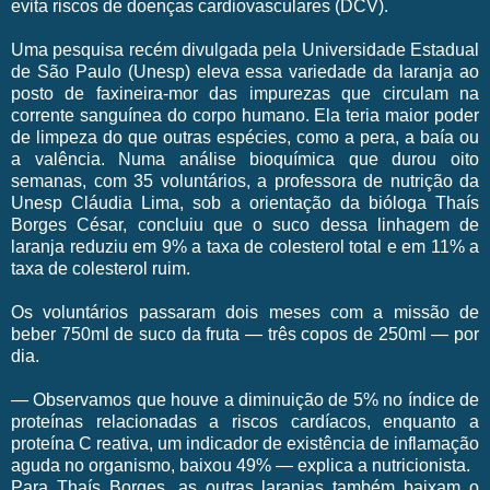
evita riscos de doenças cardiovasculares (DCV).
Uma pesquisa recém divulgada pela Universidade Estadual
de São Paulo (Unesp) eleva essa variedade da laranja ao
posto de faxineira-mor das impurezas que circulam na
corrente sanguínea do corpo humano. Ela teria maior poder
de limpeza do que outras espécies, como a pera, a baía ou
a valência. Numa análise bioquímica que durou oito
semanas, com 35 voluntários, a professora de nutrição da
Unesp Cláudia Lima, sob a orientação da bióloga Thaís
Borges César, concluiu que o suco dessa linhagem de
laranja reduziu em 9% a taxa de colesterol total e em 11% a
taxa de colesterol ruim.
Os voluntários passaram dois meses com a missão de
beber 750ml de suco da fruta — três copos de 250ml — por
dia.
— Observamos que houve a diminuição de 5% no índice de
proteínas relacionadas a riscos cardíacos, enquanto a
proteína C reativa, um indicador de existência de inflamação
aguda no organismo, baixou 49% — explica a nutricionista.
Para Thaís Borges, as outras laranjas também baixam o