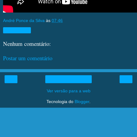
André Ponce da Silva
às
07:46
Compartilhar
Nenhum comentário:
Postar um comentário
‹
›
Página inicial
Ver versão para a web
Tecnologia do
Blogger
.