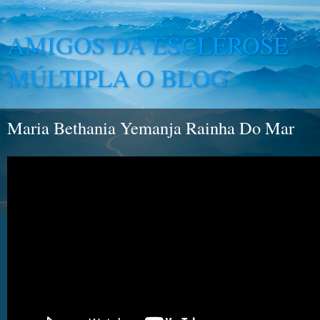
AMIGOS DA ESCLEROSE
MÚLTIPLA O BLOG
Maria Bethania Yemanja Rainha Do Mar