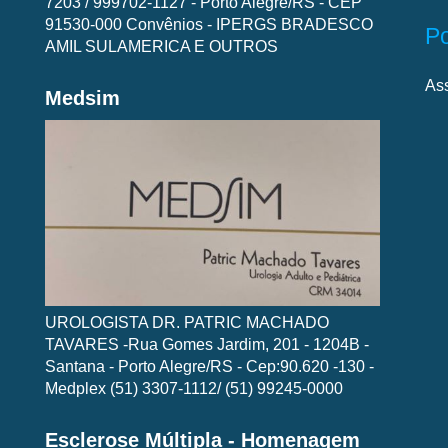
7203 / 999702-1127 - Porto Alegre/RS - CEP
91530-000 Convênios - IPERGS BRADESCO
P
AMIL SULAMERICA E OUTROS
As
Medsim
UROLOGISTA DR. PATRIC MACHADO
TAVARES -Rua Gomes Jardim, 201 - 1204B -
Santana - Porto Alegre/RS - Cep:90.620 -130 -
Medplex (51) 3307-1112/ (51) 99245-0000
Esclerose Múltipla - Homenagem