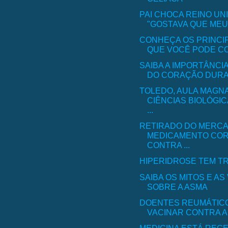
PAI CHOCA REINO UN
"GOSTAVA QUE MEU F
CONHEÇA OS PRINCI
QUE VOCÊ PODE CO
SAIBA A IMPORTÂNCI
DO CORAÇÃO DURAN
TOLEDO, AULA MAGN
CIÊNCIAS BIOLÓGI
...
RETIRADO DO MERC
MEDICAMENTO COR
CONTRA ...
HIPERIDROSE TEM T
SAIBA OS MITOS E A
SOBRE A ASMA
DOENTES REUMÁTIC
VACINAR CONTRA A
MEDICINA ESTÁ REG