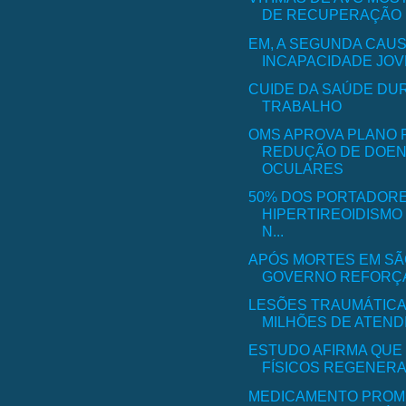
DE RECUPERAÇÃO E
EM, A SEGUNDA CAUS
INCAPACIDADE JO
CUIDE DA SAÚDE DU
TRABALHO
OMS APROVA PLANO 
REDUÇÃO DE DOE
OCULARES
50% DOS PORTADOR
HIPERTIREOIDISMO
N...
APÓS MORTES EM SÃ
GOVERNO REFORÇA 
LESÕES TRAUMÁTICAS
MILHÕES DE ATENDI
ESTUDO AFIRMA QUE
FÍSICOS REGENERAM
MEDICAMENTO PROM