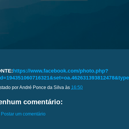
ONTE:
https://www.facebook.com/photo.php?
id=194351060716321&set=oa.462631393812478&type
stado por
André Ponce da Silva
às
16:50
enhum comentário:
Postar um comentário