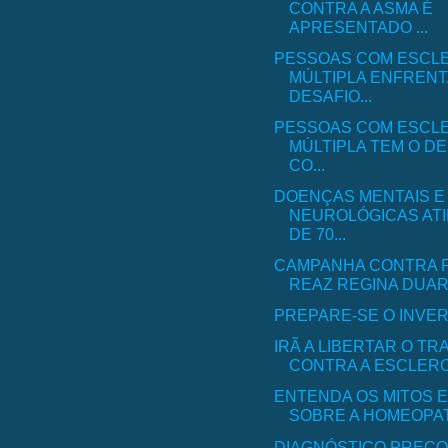
CONTRA A ASMA É
APRESENTADO ...
PESSOAS COM ESCL
MÚLTIPLA ENFRENT
DESAFIO...
PESSOAS COM ESCL
MÚLTIPLA TEM O DE
CO...
DOENÇAS MENTAIS E
NEUROLÓGICAS AT
DE 70...
CAMPANHA CONTRA 
REAZ REGINA DUART
PREPARE-SE O INVE
IRÃ A LIBERTAR O T
CONTRA A ESCLERO
ENTENDA OS MITOS 
SOBRE A HOMEOPA
DIAGNÓSTICO PRECO