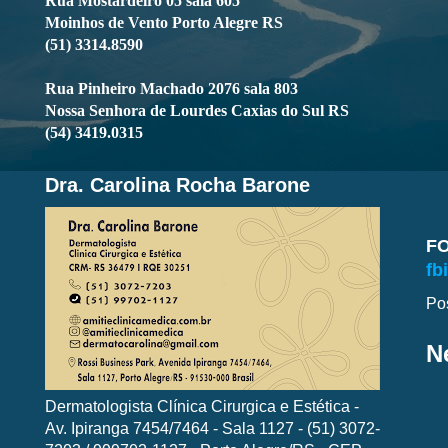
Rua Mostardeiro 05 sala 605
Moinhos de Vento Porto Alegre RS
(51) 3314.8590
Rua Pinheiro Machado 2076 sala 803
Nossa Senhora de Lourdes Caxias do Sul RS
(54) 3419.0315
Dra. Carolina Rocha Barone
F
fb
Po
N
Dermatologista Clínica Cirurgica e Estética -
Av. Ipiranga 7454/7464 - Sala 1127 - (51) 3072-