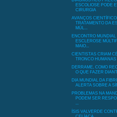
ESCOLIOSE PODE E
CIRURGIA
AVANÇOS CIENTÍFICO
TRATAMENTO DA E
MÚL...
ENCONTRO MUNDIAL
ESCLEROSE MÚLTIP
MAIO...
CIENTISTAS CRIAM C
TRONCO HUMANAS P
DERRAME, COMO RE
O QUE FAZER DIANTE
DIA MUNDIAL DA FIBR
ALERTA SOBRE A S
PROBLEMAS NA MAN
PODEM SER RESPO
...
ÍSIS VALVERDE CON
CELÍACA