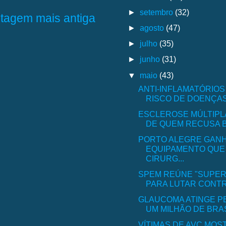
►
setembro
(32)
tagem mais antiga
►
agosto
(47)
►
julho
(35)
►
junho
(31)
▼
maio
(43)
ANTI-INFLAMATÓRIO
RISCO DE DOENÇAS 
ESCLEROSE MÚLTIPLA
DE QUEM RECUSA BA
PORTO ALEGRE GAN
EQUIPAMENTO QUE
CIRURG...
SPEM REÚNE "SUPER
PARA LUTAR CONTRA
GLAUCOMA ATINGE P
UM MILHÃO DE BRA
VÍTIMAS DE AVC MOS