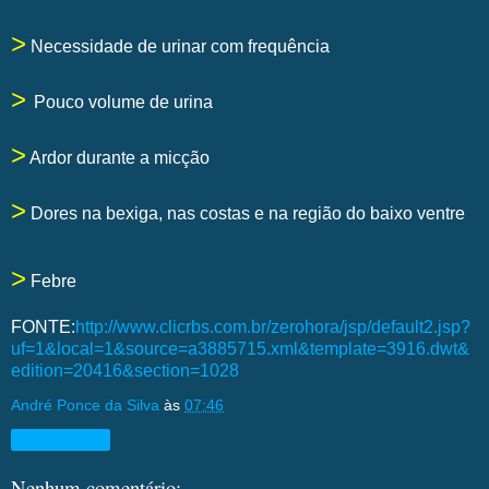
>
Necessidade de urinar com frequência
>
Pouco volume de urina
>
Ardor durante a micção
>
Dores na bexiga, nas costas e na região do baixo ventre
>
Febre
FONTE:
http://www.clicrbs.com.br/zerohora/jsp/default2.jsp?
uf=1&local=1&source=a3885715.xml&template=3916.dwt&
edition=20416&section=1028
André Ponce da Silva
às
07:46
Compartilhar
Nenhum comentário: