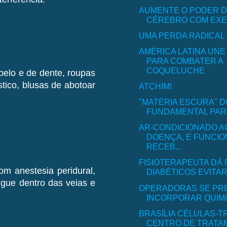
AUMENTE O PODER D
CÉREBRO COM EXE
UMA PERDA RADICAL
AMÉRICA LATINA UN
PARA COMBATER A
COQUELUCHE
abelo e de dente, roupas
tico, blusas de abotoar
ATCHIM!
"MATÉRIA ESCURA" D
FUNDAMENTAL PARA
AR-CONDICIONADO A
DOENÇA, E FUNCIO
RECEB...
FISIOTERAPEUTA DÁ 
m anestesia peridural,
DIABÉTICOS EVITARE
ngue dentro das veias e
OPERADORAS SE PR
INCORPORAR QUIMI
BRASÍLIA CÉLULAS-T
CENTRO DE TRATAM