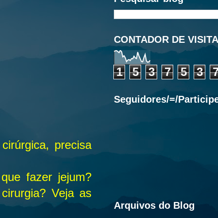
CONTADOR DE VISIT
1
5
3
7
5
3
Seguidores/=/Particip
irúrgica, precisa
que fazer jejum?
irurgia? Veja as
Arquivos do Blog