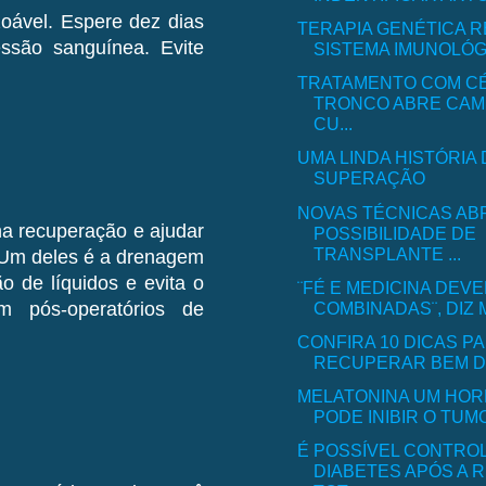
zoável. Espere dez dias
TERAPIA GENÉTICA 
ssão sanguínea. Evite
SISTEMA IMUNOLÓGI
TRATAMENTO COM C
TRONCO ABRE CAM
CU...
UMA LINDA HISTÓRIA
SUPERAÇÃO
NOVAS TÉCNICAS AB
na recuperação e ajudar
POSSIBILIDADE DE
TRANSPLANTE ...
 Um deles é a drenagem
o de líquidos e evita o
¨FÉ E MEDICINA DEV
COMBINADAS¨, DIZ M
m pós-operatórios de
CONFIRA 10 DICAS P
RECUPERAR BEM DE
MELATONINA UM HOR
PODE INIBIR O TUMO
É POSSÍVEL CONTRO
DIABETES APÓS A