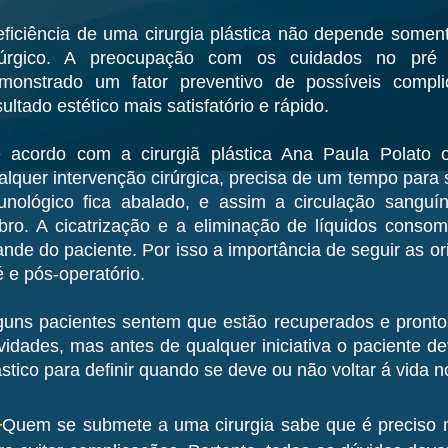
eficiência de uma cirurgia plástica não depende somen
rúrgico. A preocupação com os cuidados no pré 
monstrado um fator preventivo de possíveis compl
sultado estético mais satisfatório e rápido.
 acordo com a cirurgiã plástica Ana Paula Polato
alquer intervenção cirúrgica, precisa de um tempo para 
unológico fica abalado, e assim a circulação sanguín
bro. A cicatrização e a eliminação de líquidos cons
ande do paciente. Por isso a importância de seguir as o
é e pós-operatório.
guns pacientes sentem que estão recuperados e prontos
ividades, mas antes de qualquer iniciativa o paciente de
ástico para definir quando se deve ou não voltar á vida n
—
Quem se submete a uma cirurgia sabe que é preciso 