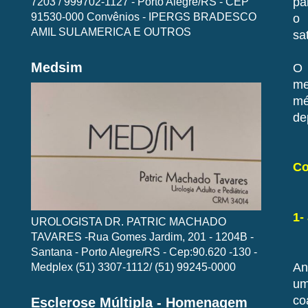
7203 / 999702-1127 - Porto Alegre/RS - CEP
pa
91530-000 Convênios - IPERGS BRADESCO
o 
AMIL SULAMERICA E OUTROS
sat
Medsim
O 
me
mé
de
Co
1-
UROLOGISTA DR. PATRIC MACHADO
TAVARES -Rua Gomes Jardim, 201 - 1204B -
Santana - Porto Alegre/RS - Cep:90.620 -130 -
Medplex (51) 3307-1112/ (51) 99245-0000
An
um
co
Esclerose Múltipla - Homenagem