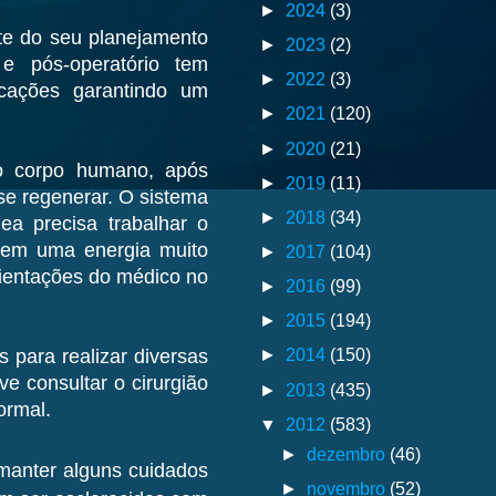
►
2024
(3)
te do seu planejamento
►
2023
(2)
e pós-operatório tem
►
2022
(3)
icações garantindo um
►
2021
(120)
►
2020
(21)
 o corpo humano, após
►
2019
(11)
se regenerar. O sistema
►
2018
(34)
ea precisa trabalhar o
omem uma energia muito
►
2017
(104)
rientações do médico no
►
2016
(99)
►
2015
(194)
►
2014
(150)
 para realizar diversas
ve consultar o cirurgião
►
2013
(435)
ormal.
▼
2012
(583)
►
dezembro
(46)
manter alguns cuidados
►
novembro
(52)