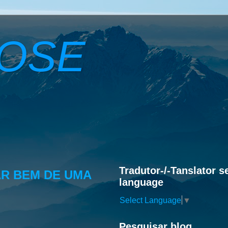
ROSE
Tradutor-/-Tanslator s
AR BEM DE UMA
language
Select Language
▼
Pesquisar blog