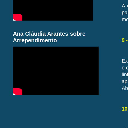
A 
pa
mo
Ana Cláudia Arantes sobre
Arrependimento
9 
Ex
o 
li
ap
Ab
10