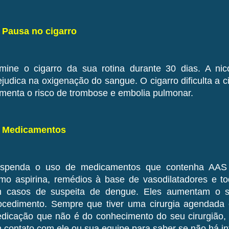
- Pausa no cigarro
imine o cigarro da sua rotina durante 30 dias. A nico
ejudica na oxigenação do sangue. O cigarro dificulta a ci
menta o risco de trombose e embolia pulmonar.
- Medicamentos
spenda o uso de medicamentos que contenha AAS (Áci
mo aspirina, remédios à base de vasodilatadores e to
 casos de suspeita de dengue. Eles aumentam o s
ocedimento. Sempre que tiver uma cirurgia agendada
dicação que não é do conhecimento do seu cirurgião, o
 contato com ele ou sua equipe para saber se não há int