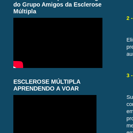
do Grupo Amigos da Esclerose
Múltipla
2 
El
pr
au
3 
ESCLEROSE MÚLTIPLA
APRENDENDO A VOAR
Su
co
em
pr
me
em