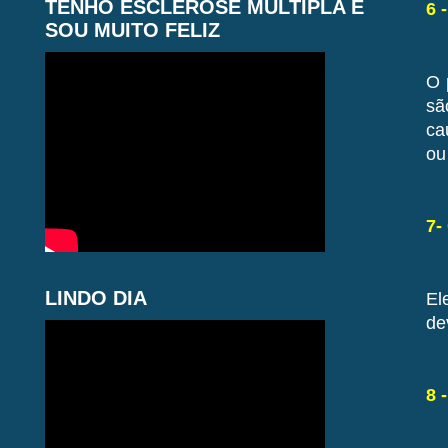
TENHO ESCLEROSE MÚLTIPLA E
6 
SOU MUITO FELIZ
O 
sã
ca
ou
7-
LINDO DIA
El
de
8 