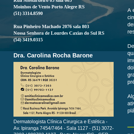
Rua Mostardeiro 05 sala 605
Moinhos de Vento Porto Alegre RS
A 
(51) 3314.8590
ci
de
Rua Pinheiro Machado 2076 sala 803
re
Nossa Senhora de Lourdes Caxias do Sul RS
(54) 3419.0315
De
qu
Dra. Carolina Rocha Barone
im
do
gr
pr
Al
at
pl
Dermatologista Clínica Cirurgica e Estética -
Av. Ipiranga 7454/7464 - Sala 1127 - (51) 3072-