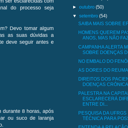
em ser esclarecidas com
►
outubro
(50)
inal do processo seja
▼
setembro
(54)
SAIBA MAIS SOBRE E
jum? Devo tomar algum
HOMENS QUEREM PA
as as suas dúvidas a
ANOS, MAS NÃO FAZ
te deve seguir antes e
CAMPANHA ALERTA 
SOBRE DOENÇAS 
NO EMBALO DO FEN
AS DORES DO REUMA
DIREITOS DOS PACI
DOENÇAS CRÔNIC
PALESTRA NA CAPITA
ESCLARECERÁ DIF
ENTRE DI...
m durante 8 horas, após
PESQUISA DA UFRGS
ar ou suco de laranja
TÉCNICA PARA POSSI
o.
ENTENDA A RELAÇÃO