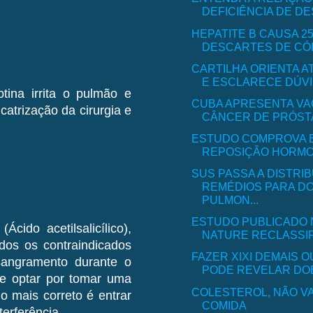
DEFICIÊNCIA DE DE
HEPATITE B CAUSA 2
DESCARTES DE CÓ
CARTILHA ORIENTA 
E ESCLARECE DÚVID
tina irrita o pulmão e
CUBA APRESENTA VA
catrização da cirurgia e
CÂNCER DE PRÓST
ESTUDO COMPROVA E
REPOSIÇÃO HORMON
SUS PASSA A DISTRIB
REMÉDIOS PARA D
PULMON...
ESTUDO PUBLICADO 
do acetilsalicílico),
NATURE RECLASSIFI
dos os contraindicados
FAZER XIXI DEMAIS 
angramento durante o
PODE REVELAR D
 e optar por tomar uma
COLESTEROL, NÃO VA
 mais correto é entrar
COMIDA
erferência.