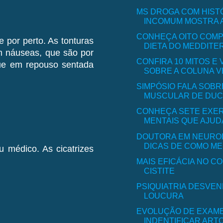
MS DROGA COM HIST
INCOMUM MOSTRA 
CONHEÇA OITO COM
por perto. As tonturas
DIETA DO MEDDITER
m náuseas, que são por
CONFIRA 10 MITOS E
que em repouso sentada
SOBRE A COLUNA 
SIMPÓSIO FALA SOBR
MUSCULAR DE DU
CONHEÇA SETE EXER
MENTAIS QUE AJUDA
DOUTORA EM NEURO
DICAS DE COMO MEL
 médico. As cicatrizes
MAIS EFICÁCIA NO C
CISTITE
PSIQUIATRIA DESVEN
LOUCURA
EVOLUÇÃO DE EXAME
INDENTIFICAR ARTOS