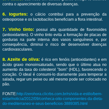
contra o aparecimento de diversas doenças.
6. Iogurtes:
o cálcio contribui para a prevenção da
osteoporose e os lactobacilos beneficiam a flora intestinal.
7. Vinho tinto:
possui alta quantidade de flavonoides
(antioxidantes). O vinho tinto evita a formação de placas de
gorduras na parte interna dos vasos sanguíneos e, por
consequência, diminui o risco de desenvolver doenças
cardiovasculares.
8. Azeite de oliva:
é rico em fenóis (antioxidantes) e em
ácido graxo monoinsaturado, sendo que o último atua no
aumento da taxa do colesterol "bom" (HDL), favorecendo o
coração. O ideal é consumi-lo diariamente para temperar a
salada, regar um peixe ou até mesmo pode ser colocado no
pão.
FONTE:
http://zerohora.clicrbs.com.br/rs/vida-e-estilo/bem-
estar/noticia/2012/09/conheca-oito-componentes-da-dieta-
do-mediterraneo-e-seus-beneficios-3889385.html