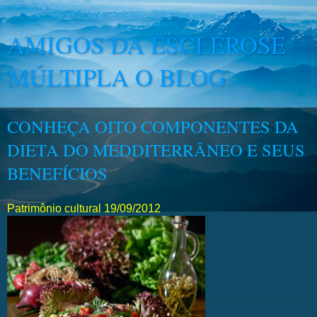
AMIGOS DA ESCLEROSE
MÚLTIPLA O BLOG
CONHEÇA OITO COMPONENTES DA
DIETA DO MEDDITERRÂNEO E SEUS
BENEFÍCIOS
Patrimônio cultural
19/09/2012