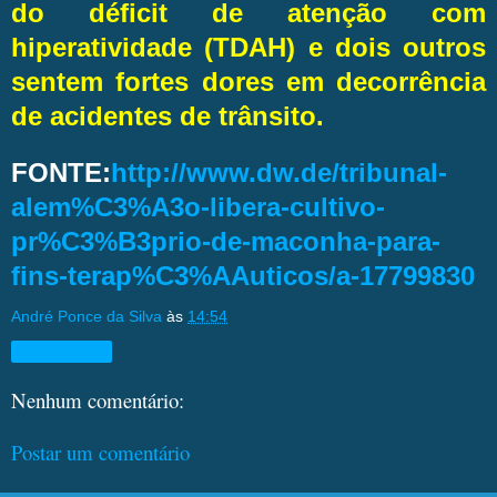
do déficit de atenção com
hiperatividade (TDAH) e dois outros
sentem fortes dores em decorrência
de acidentes de trânsito.
FONTE:
http://www.dw.de/tribunal-
alem%C3%A3o-libera-cultivo-
pr%C3%B3prio-de-maconha-para-
fins-terap%C3%AAuticos/a-17799830
André Ponce da Silva
às
14:54
Compartilhar
Nenhum comentário:
Postar um comentário