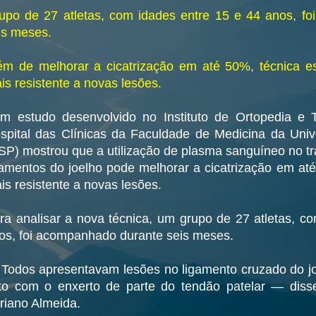
upo de 27 atletas, com idades entre 15 e 44 anos, f
is meses.
ém de melhorar a cicatrização em até 50%, técnica e
is resistente a novas lesões.
 estudo desenvolvido no Instituto de Ortopedia e T
spital das Clínicas da Faculdade de Medicina da Uni
SP) mostrou que a utilização de plasma sanguíneo no t
gamentos do joelho pode melhorar a cicatrização em at
is resistente a novas lesões.
ra analisar a nova técnica, um grupo de 27 atletas, c
os, foi acompanhado durante seis meses.
Todos apresentavam lesões no ligamento cruzado do joe
ito com o enxerto de parte do tendão patelar — diss
riano Almeida.