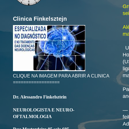
Gr
se
Clinica Finkelsztejn
Al
ma
Um
Ho
(U
li
ma
CLIQUE NA IMAGEM PARA ABRIR A CLINICA
==================
Pa
an
Dr. Alessandro Finkelsztein
— 
NEUROLOGISTA E NEURO-
OFTALMOLOGIA
fe
Ad