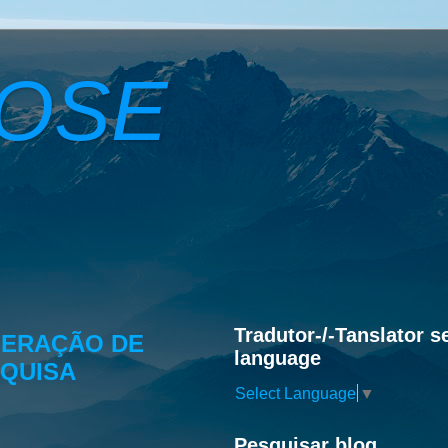
ROSE
Tradutor-/-Tanslator s
NERAÇÃO DE
language
SQUISA
Select Language
▼
Pesquisar blog