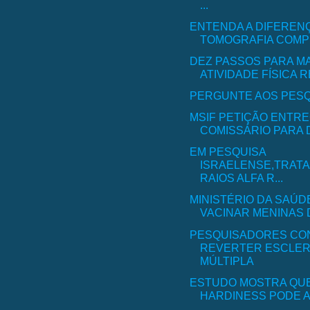
...
ENTENDA A DIFEREN
TOMOGRAFIA COMPU
DEZ PASSOS PARA M
ATIVIDADE FÍSICA 
PERGUNTE AOS PES
MSIF PETIÇÃO ENTRE
COMISSÁRIO PARA D
EM PESQUISA
ISRAELENSE,TRAT
RAIOS ALFA R...
MINISTÉRIO DA SAÚD
VACINAR MENINAS D
PESQUISADORES C
REVERTER ESCLE
MÚLTIPLA
ESTUDO MOSTRA QU
HARDINESS PODE AJ