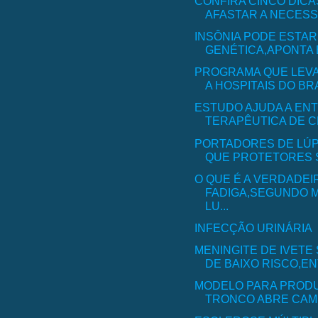
CONFIRA CINCO DICA
AFASTAR A NECESSI
INSÔNIA PODE ESTAR
GENÉTICA,APONTA
PROGRAMA QUE LEV
A HOSPITAIS DO BRAS
ESTUDO AJUDA A EN
TERAPÊUTICA DE CÉ
PORTADORES DE LÚ
QUE PROTETORES S
O QUE É A VERDADEI
FADIGA,SEGUNDO M
LU...
INFECÇÃO URINÁRIA
MENINGITE DE IVETE
DE BAIXO RISCO,E
MODELO PARA PRODU
TRONCO ABRE CAMI