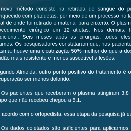
novo método consiste na retirada de sangue do pr
riquecido com plaquetas, por meio de um processo no lab
cal de onde foi retirado o material para enxerto. O plasm
ocedimento cirúrgico em 12 atletas. Nos demais, fo
adicional. Seis meses após as cirurgias, todos el
ames. Os pesquisadores constataram que, nos pacientes
asma, houve uma cicatrização 50% melhor do que a dos
ndão mais resistente e menos suscetível a lesões.
gundo Almeida, outro ponto positivo do tratamento é o
cuperação ser menos dolorido.
Os pacientes que receberam o plasma atingiram 3,8 
upo que não recebeu chegou a 5,1.
 acordo com o ortopedista, essa etapa da pesquisa já es
Os dados coletados são suficientes para aplicarmos