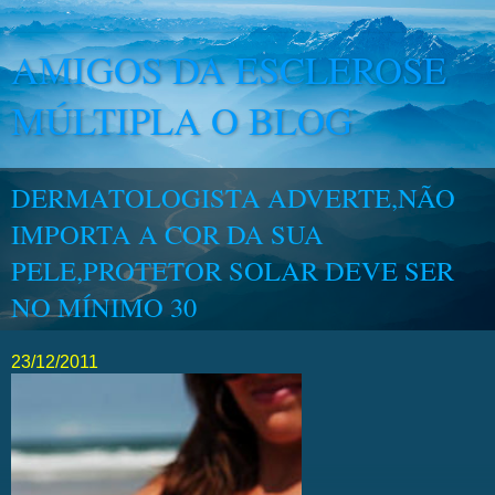
AMIGOS DA ESCLEROSE
MÚLTIPLA O BLOG
DERMATOLOGISTA ADVERTE,NÃO
IMPORTA A COR DA SUA
PELE,PROTETOR SOLAR DEVE SER
NO MÍNIMO 30
23/12/2011