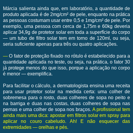
Márcia salienta ainda que, em laboratório, a quantidade de
produto aplicada é de 2mg/cm² de pele, enquanto na prática
as pessoas costumam usar entre 0,5 e 1mg/cm² de pele. Por
exemplo, uma pessoa com cerca de 1,75m e 60kg deveria
aplicar 34,9g de protetor solar em toda a superfície do corpo
— um tubo de filtro solar tem em torno de 120ml, ou seja,
seria suficiente apenas para três ou quatro aplicações.
—
O fator de proteção fixado no rótulo é estabelecido para a
quantidade aplicada no teste, ou seja, na prática, o fator 30
já protege menos do que isso, porque a aplicação no corpo
é menor — exemplifica.
Para facilitar o cálculo, a dermatologista ensina uma receita
para usar protetor solar na medida certa: uma colher de
sobremesa para o rosto, duas colheres de sopa no peito e
na barriga e duas nas costas, duas colheres de sopa nas
pernas e uma colher de sopa nos braços.
A profissional tem
ainda mais uma dica: apostar em filtros solar em spray para
aplicar no couro cabeludo. Ah! E não esquecer das
extremidades — orelhas e pés.