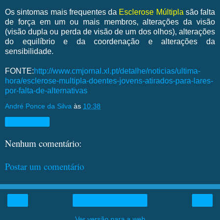
Os sintomas mais frequentes da
Esclerose Múltipla
são falta
de força em um ou mais membros, alterações da visão
(visão dupla ou perda de visão de um dos olhos), alterações
do equilíbrio e da coordenação e alterações da
sensibilidade.
FONTE:
http://www.cmjornal.xl.pt/detalhe/noticias/ultima-
hora/esclerose-multipla-doentes-jovens-atirados-para-lares-
por-falta-de-alternativas
André Ponce da Silva
às
10:38
Compartilhar
Nenhum comentário:
Postar um comentário
‹
›
Página inicial
Ver versão para a web