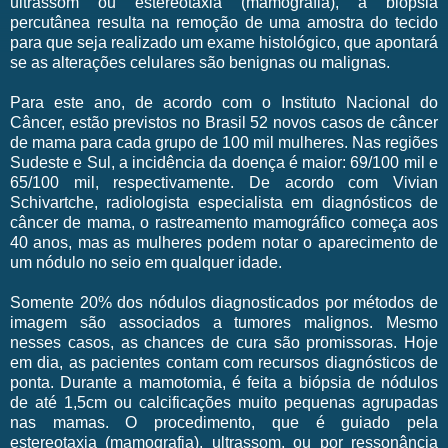
ultrassom ou estereotaxia (mamografia), a biópsia
percutânea resulta na remoção de uma amostra do tecido
para que seja realizado um exame histológico, que apontará
se as alterações celulares são benignas ou malignas.
Para este ano, de acordo com o Instituto Nacional do
Câncer, estão previstos no Brasil 52 novos casos de câncer
de mama para cada grupo de 100 mil mulheres. Nas regiões
Sudeste e Sul, a incidência da doença é maior: 69/100 mil e
65/100 mil, respectivamente. De acordo com Vivian
Schivartche, radiologista especialista em diagnósticos de
câncer de mama, o rastreamento mamográfico começa aos
40 anos, mas as mulheres podem notar o aparecimento de
um nódulo no seio em qualquer idade.
Somente 20% dos nódulos diagnosticados por métodos de
imagem são associados a tumores malignos. Mesmo
nesses casos, as chances de cura são promissoras. Hoje
em dia, as pacientes contam com recursos diagnósticos de
ponta. Durante a mamotomia, é feita a biópsia de nódulos
de até 1,5cm ou calcificações muito pequenas agrupadas
nas mamas. O procedimento, que é guiado pela
estereotaxia (mamografia), ultrassom, ou por ressonância