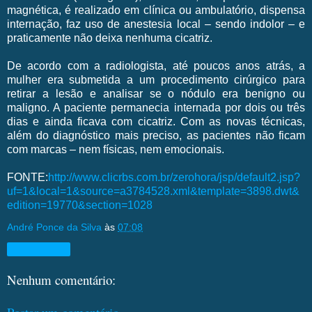
magnética, é realizado em clínica ou ambulatório, dispensa
internação, faz uso de anestesia local – sendo indolor – e
praticamente não deixa nenhuma cicatriz.
De acordo com a radiologista, até poucos anos atrás, a
mulher era submetida a um procedimento cirúrgico para
retirar a lesão e analisar se o nódulo era benigno ou
maligno. A paciente permanecia internada por dois ou três
dias e ainda ficava com cicatriz. Com as novas técnicas,
além do diagnóstico mais preciso, as pacientes não ficam
com marcas – nem físicas, nem emocionais.
FONTE:
http://www.clicrbs.com.br/zerohora/jsp/default2.jsp?
uf=1&local=1&source=a3784528.xml&template=3898.dwt&
edition=19770&section=1028
André Ponce da Silva
às
07:08
Compartilhar
Nenhum comentário: