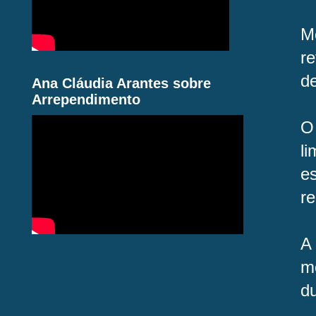
M
r
d
Ana Cláudia Arantes sobre
Arrependimento
O
l
e
re
A
m
d