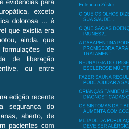
e evidências para
Entenda o Zóster
ropática, exceto
O QUE OS OLHOS DIZ
SUA SAÚDE...
ica dolorosa ... é
O QUE SÃO AS DOEN
el que existia era
IMUNES?...
otou, ainda, que
A GABAPENTINA POD
PROMISSORA PARA
formulações de
TRATAMENT...
da de liberação
NEURALGIA DO TRIG
entive, ou entre
ESCLEROSE MÚLTIPL
FAZER SAUNA REGU
PODE AJUDAR A SAÚ
CRIANÇAS TAMBÉM 
ma edição recente
DIAGNOSTICADAS C
ea segurança do
OS SINTOMAS DA FIB
AUMENTA COM COCH
anas, aberto, de
METADE DA POPULAÇ
em pacientes com
DEVE SER ALÉRGICA