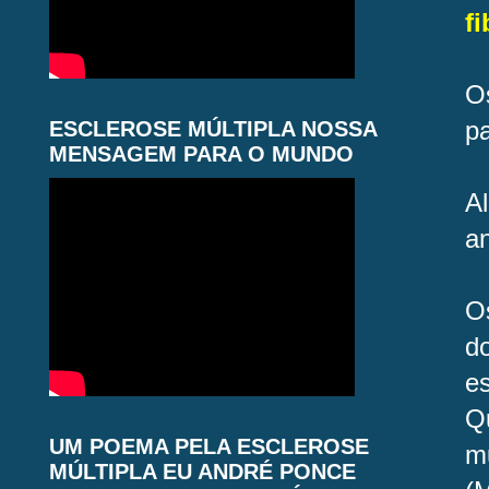
f
O
pa
ESCLEROSE MÚLTIPLA NOSSA
MENSAGEM PARA O MUNDO
A
an
O
d
e
Q
UM POEMA PELA ESCLEROSE
m
MÚLTIPLA EU ANDRÉ PONCE