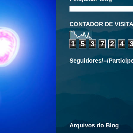
CONTADOR DE VISIT
1
5
3
7
2
4
Seguidores/=/Particip
Arquivos do Blog