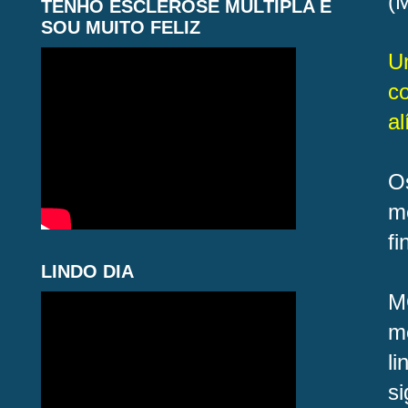
(
TENHO ESCLEROSE MÚLTIPLA E
SOU MUITO FELIZ
U
c
al
O
m
f
LINDO DIA
M
m
l
si