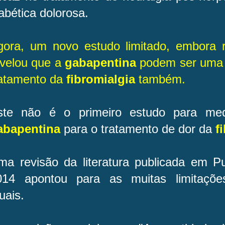
abética dolorosa.
gora, um novo estudo limitado, embora 
evelou que a
gabapentina
podem ser uma 
ratamento da
fibromialgia
também.
ste não é o primeiro estudo para med
abapentina
para o tratamento de dor da
f
ma revisão da literatura publicada em
014 apontou para as muitas limitaçõe
uais.