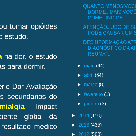
QUANTO MENOS VOC
DORME...MAIS VOC
COME...INDICA ...
ou tomar opióides
ATENÇÃO...USO DE 
PODE CAUSAR UM S
do estudo.
DESINFORMAÇÃO AT
DIAGNÓSTICO DA A
REUMAT...
a
na dor, o estudo
as para dormir.
►
maio
(44)
►
abril
(64)
►
março
(8)
ic Dor Avaliação
►
fevereiro
(1)
s secundários do
►
janeiro
(3)
omialgia
Impact
ciente global da
►
2014
(150)
►
2013
(435)
resultado médico
►
2012
(583)