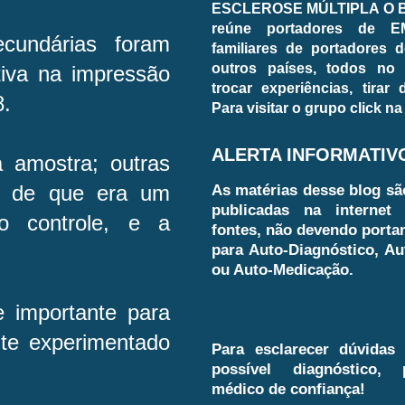
ESCLEROSE MÚLTIPLA O BL
reúne portadores de E
cundárias foram
familiares de portadores d
outros países, todos no
tiva na impressão
trocar experiências, tirar
8.
Para visitar o grupo click na
ALERTA INFORMATIV
 amostra; outras
As matérias desse blog sã
to de que era um
publicadas na internet 
 controle, e a
fontes, não devendo porta
para Auto-Diagnóstico, Au
ou Auto-Medicação.
e importante para
te experimentado
Para esclarecer dúvidas
possível diagnóstico,
médico de confiança!