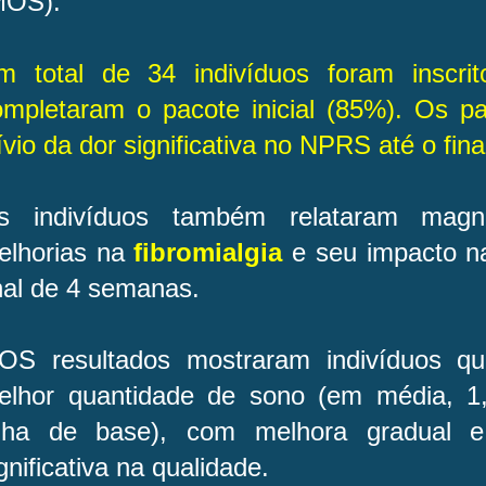
MOS).
m total de 34 indivíduos foram inscrit
ompletaram o pacote inicial (85%). Os pa
ívio da dor significativa no NPRS até o fi
s indivíduos também relataram magni
elhorias na
fibromialgia
e seu impacto na
inal de 4 semanas.
OS resultados mostraram indivíduos q
elhor quantidade de sono (em média, 1
inha de base), com melhora gradual e 
gnificativa na qualidade.