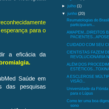
►
julho
(1)
▼
junho
(20)
Reumatologias do Brasil 
reconhecidamente
participaram...
esperança para o
AMAPEM...DIREITOS 
PACIENTES...APOSE
CUIDADO COM SEU CO
CIENTISTAS FAZEM 
ir a eficácia da
REVOLUCIONÁRIA NA
ibromialgia.
ALÉM DOS PROCEDI
ESTÉTICOS...TOXINA
A ESCLEROSE MÚLTIP
 PubMed Saúde em
VISÃO...
s das pesquisas
Universidade da Flórida
para o Lúpus
Como ter uma boa diges
sono