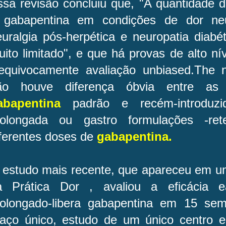
ssa revisão concluiu que, "A quantidade d
 gabapentina em condições de dor neu
uralgia pós-herpética e neuropatia diabét
ito limitado", e que há provas de alto nív
nequivocamente avaliação unbiased.The n
ão houve diferença óbvia entre as 
abapentina
padrão e recém-introduzi
rolongada ou gastro formulações -ret
iferentes doses de
gabapentina.
 estudo mais recente, que apareceu em u
a Prática Dor , avaliou a eficácia 
rolongado-libera gabapentina em 15 sem
raço único, estudo de um único centro 