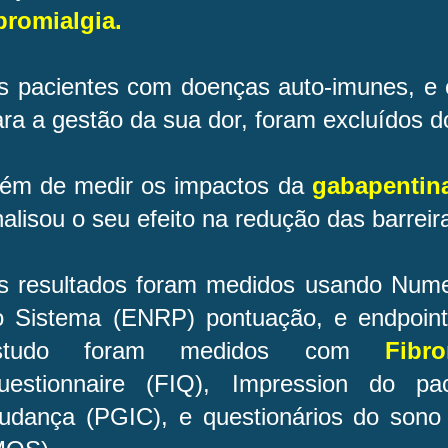
ibromialgia.
s pacientes com doenças auto-imunes, e 
ra a gestão da sua dor, foram excluídos 
lém de medir os impactos da
gabapentin
alisou o seu efeito na redução das barreir
s resultados foram medidos usando Numer
o Sistema (ENRP) pontuação, e endpoint
studo foram medidos com
Fibr
uestionnaire (FIQ), Impression do pa
udança (PGIC), e questionários do sono 