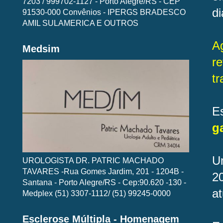
7203 / 999702-1127 - Porto Alegre/RS - CEP
di
91530-000 Convênios - IPERGS BRADESCO
AMIL SULAMERICA E OUTROS
A
Medsim
r
t
E
g
U
UROLOGISTA DR. PATRIC MACHADO
TAVARES -Rua Gomes Jardim, 201 - 1204B -
2
Santana - Porto Alegre/RS - Cep:90.620 -130 -
at
Medplex (51) 3307-1112/ (51) 99245-0000
Esclerose Múltipla - Homenagem