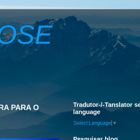
ROSE
Tradutor-/-Tanslator s
RA PARA O
language
Select Language
▼
Pesquisar blog