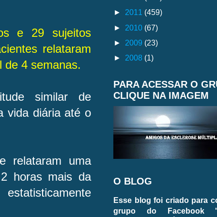
►
2011
(459)
►
2010
(67)
os e 29 sujeitos
►
2009
(23)
cientes relataram
►
2008
(1)
nal de 4 semanas.
PARA ACESSAR O G
CLIQUE NA IMAGEM
tude similar de
 vida diária até o
ue relataram uma
,2 horas mais da
O BLOG
estatisticamente
Esse blog foi criado para 
grupo do Facebook 