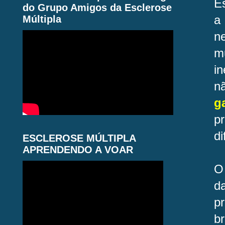
E
do Grupo Amigos da Esclerose
a
Múltipla
ne
mu
i
n
g
p
d
ESCLEROSE MÚLTIPLA
APRENDENDO A VOAR
O
d
p
b