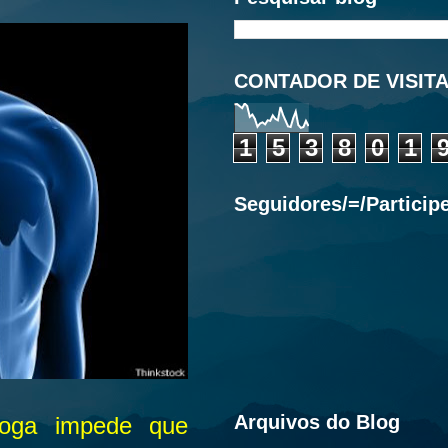
CONTADOR DE VISIT
1
5
3
8
0
1
Seguidores/=/Particip
Arquivos do Blog
roga impede que