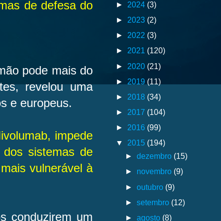
emas de defesa do
►
2024
(3)
►
2023
(2)
►
2022
(3)
►
2021
(120)
►
2020
(21)
lmão pode mais do
►
2019
(11)
tes, revelou uma
►
2018
(34)
os e europeus.
►
2017
(104)
►
2016
(99)
ivolumab, impede
▼
2015
(194)
 dos sistemas de
►
dezembro
(15)
mais vulnerável à
►
novembro
(9)
►
outubro
(9)
►
setembro
(12)
ós conduzirem um
►
agosto
(8)