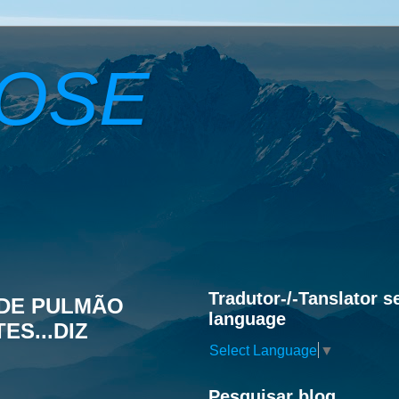
ROSE
Tradutor-/-Tanslator s
DE PULMÃO
language
S...DIZ
Select Language
▼
Pesquisar blog