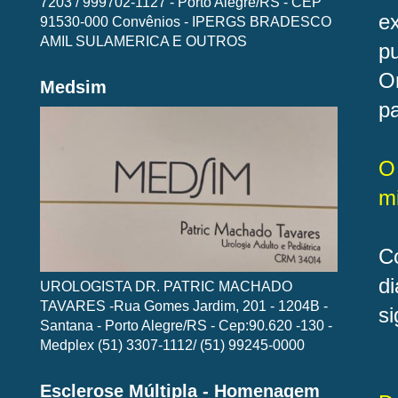
7203 / 999702-1127 - Porto Alegre/RS - CEP
e
91530-000 Convênios - IPERGS BRADESCO
AMIL SULAMERICA E OUTROS
pu
O
Medsim
pa
O
m
C
d
UROLOGISTA DR. PATRIC MACHADO
TAVARES -Rua Gomes Jardim, 201 - 1204B -
si
Santana - Porto Alegre/RS - Cep:90.620 -130 -
Medplex (51) 3307-1112/ (51) 99245-0000
Esclerose Múltipla - Homenagem