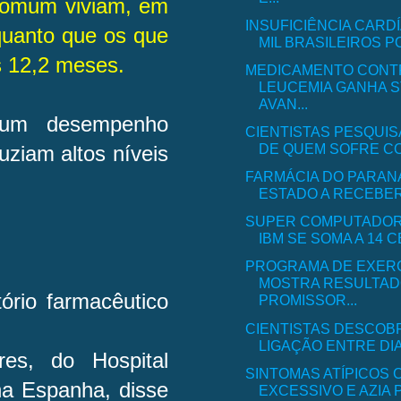
comum viviam, em
INSUFICIÊNCIA CARD
nquanto que os que
MIL BRASILEIROS PO
 12,2 meses.
MEDICAMENTO CONT
LEUCEMIA GANHA S
AVAN...
m um desempenho
CIENTISTAS PESQUI
DE QUEM SOFRE CO
ziam altos níveis
FARMÁCIA DO PARANÁ
ESTADO A RECEBER 
SUPER COMPUTADOR
IBM SE SOMA A 14 C
PROGRAMA DE EXERC
MOSTRA RESULTA
ório farmacêutico
PROMISSOR...
CIENTISTAS DESCOB
LIGAÇÃO ENTRE DIA
res, do Hospital
SINTOMAS ATÍPICOS
na Espanha, disse
EXCESSIVO E AZIA 