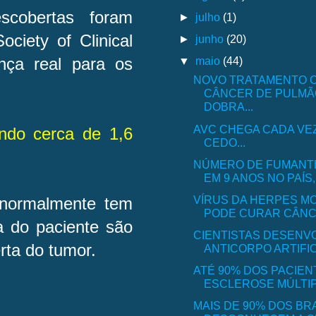
cobertas foram
►
julho
(1)
ociety of Clinical
►
junho
(20)
▼
maio
(44)
nça real para os
NOVO TRATAMENTO 
CÂNCER DE PULMÃ
DOBRA...
AVC CHEGA CADA VE
ndo cerca de 1,6
CEDO...
NÚMERO DE FUMANTES
EM 9 ANOS NO PAÍS, 
VÍRUS DA HERPES M
 normalmente tem
PODE CURAR CÂNCE
a do paciente são
CIENTISTAS DESENV
rta do tumor.
ANTICORPO ARTIFICI
ATÉ 90% DOS PACIEN
ESCLEROSE MÚLTIP
MAIS DE 90% DOS BR