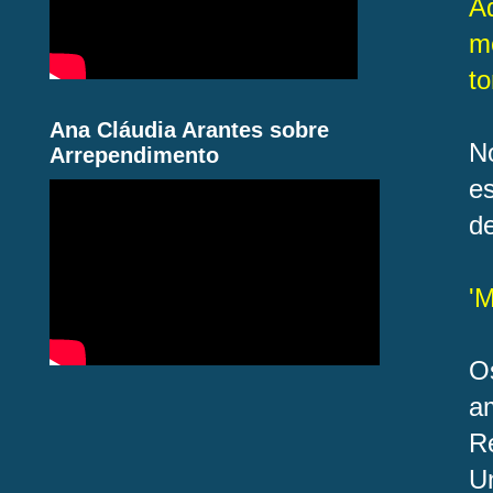
A
mé
t
Ana Cláudia Arantes sobre
N
Arrependimento
e
d
'M
O
a
R
U