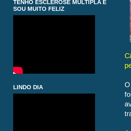
TENHO ESCLEROSE MÚLTIPLA E
SOU MUITO FELIZ
C
p
O
LINDO DIA
f
a
tr