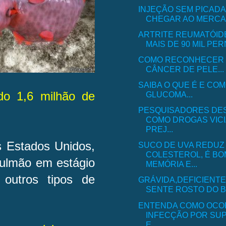
INJEÇÃO SEM PICAD
CHEGAR AO MERCAD
ARTRITE REUMATÓID
MAIS DE 90 MIL PER
COMO RECONHECER O
CÂNCER DE PELE...
SAIBA O QUE É E COM
do 1,6 milhão de
GLUCOMA...
PESQUISADORES D
COMO DROGAS VIC
PREJ...
 Estados Unidos,
SUCO DE UVA REDUZ
COLESTEROL, É BO
pulmão em estágio
MEMÓRIA E...
outros tipos de
GRÁVIDA,DEFICIENTE
SENTE ROSTO DO BE
ENTENDA COMO OCO
INFECÇÃO POR SU
E...