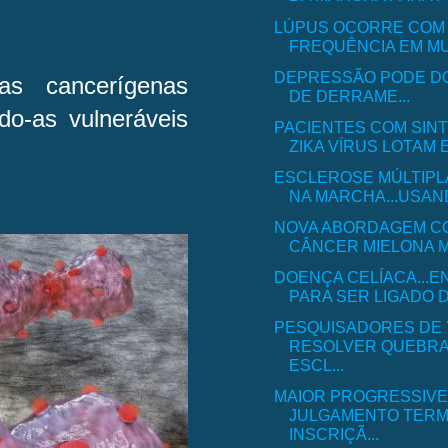
LÚPUS OCORRE COM 
FREQUÊNCIA EM MU
DEPRESSÃO PODE D
s cancerígenas
DE DERRAME...
do-as vulneráveis
PACIENTES COM SIN
ZIKA VÍRUS LOTAM 
ESCLEROSE MÚLTIPL
NA MARCHA...USAND
NOVA ABORDAGEM C
CÂNCER MIELONA MÚ
DOENÇA CELÍACA...
PARA SER LIGADO DO
PESQUISADORES DE 
RESOLVER QUEBR
ESCL...
MAIOR PROGRESSIVE
JULGAMENTO TERM
INSCRIÇÃ...