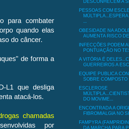
DESCONHECEM A SEP
PESSOAS COM ESCL
MÚLTIPLA...ESPER
do para combater
...
orpo quando elas
OBESIDADE NA ADOL
AUMENTA RISCO DE 
so do câncer.
INFECÇÕES PODEM A
PONTUAÇÃO NO TEST
uques" de forma a
A VITÓRIA É DELES..
GUERREIROS A ESC
EQUIPE PUBLICA CO
SOBRE COMPOSTO C
-L1 que desliga
ESCLEROSE
MÚLTIPLA...CIENTI
enta atacá-los.
DO MOVIME...
ENCONTRADA A ORIG
FIBROMIALGIA NO S
 drogas chamadas
FAMPYRA (FAMPRIDIN
senvolvidas por
DA MARCHA PARA PO