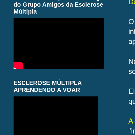
D
do Grupo Amigos da Esclerose
Múltipla
O
i
a
N
so
ESCLEROSE MÚLTIPLA
APRENDENDO A VOAR
E
qu
A
"