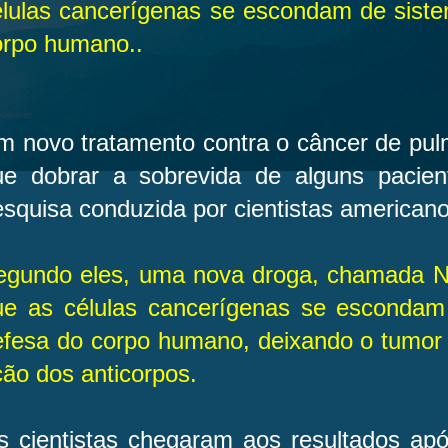
élulas cancerígenas se escondam de sist
orpo humano..
m novo tratamento contra o câncer de pu
ue dobrar a sobrevida de alguns pacien
squisa conduzida por cientistas american
egundo eles, uma nova droga, chamada N
ue as células cancerígenas se escondam
efesa do corpo humano, deixando o tumor 
ão dos anticorpos.
s cientistas chegaram aos resultados ap