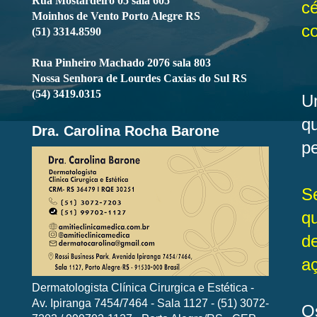
Rua Mostardeiro 05 sala 605
c
Moinhos de Vento Porto Alegre RS
c
(51) 3314.8590
Rua Pinheiro Machado 2076 sala 803
Nossa Senhora de Lourdes Caxias do Sul RS
(54) 3419.0315
U
q
Dra. Carolina Rocha Barone
pe
S
q
d
aç
Dermatologista Clínica Cirurgica e Estética -
Av. Ipiranga 7454/7464 - Sala 1127 - (51) 3072-
O