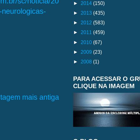
om.br/sc/noticia/20
►
2014
(150)
neurologicas-
►
2013
(435)
►
2012
(583)
►
2011
(459)
►
2010
(67)
►
2009
(23)
►
2008
(1)
PARA ACESSAR O G
CLIQUE NA IMAGEM
tagem mais antiga