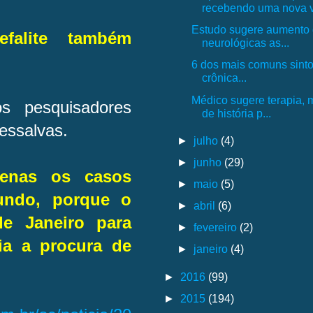
recebendo uma nova vi
Estudo sugere aumento
falite também
neurológicas as...
6 dos mais comuns sint
crônica...
Médico sugere terapia, 
os pesquisadores
de história p...
ressalvas.
►
julho
(4)
►
junho
(29)
penas os casos
►
maio
(5)
undo, porque o
►
abril
(6)
e Janeiro para
►
fevereiro
(2)
ria a procura de
►
janeiro
(4)
►
2016
(99)
►
2015
(194)