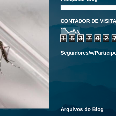
CONTADOR DE VISIT
1
5
3
7
0
2
Seguidores/=/Particip
Arquivos do Blog