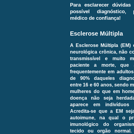
Para esclarecer dúvidas
possível diagnóstico,
médico de confiança!
Esclerose Múltipla
A Esclerose Múltipla (EM)
neurológica crônica, não c
transmissível e muito 
paciente a morte, que 
frequentemente em adultos
de 90% daqueles diagno
entre 16 e 60 anos, sendo
mulheres do que em home
doença não seja herdada
aparece em indivíduos p
Acredita-se que a EM se
autoimune, na qual o pr
imunológico do organi
tecido ou orgão normal.