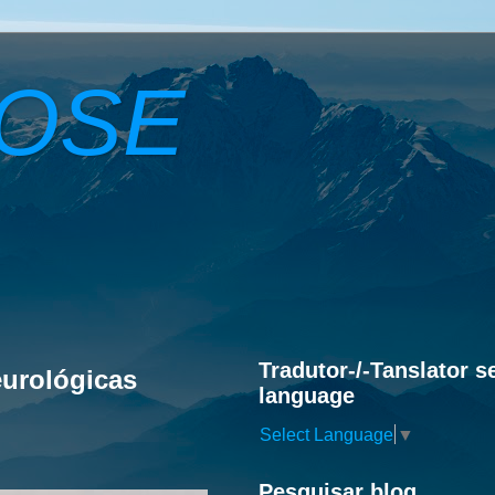
ROSE
Tradutor-/-Tanslator s
urológicas
language
Select Language
▼
Pesquisar blog