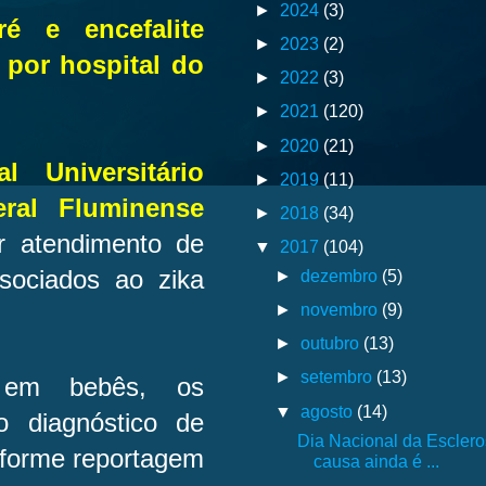
►
2024
(3)
é e encefalite
►
2023
(2)
 por hospital do
►
2022
(3)
►
2021
(120)
►
2020
(21)
 Universitário
►
2019
(11)
ral Fluminense
►
2018
(34)
or atendimento de
▼
2017
(104)
sociados ao zika
►
dezembro
(5)
►
novembro
(9)
►
outubro
(13)
►
setembro
(13)
 em bebês, os
▼
agosto
(14)
o diagnóstico de
Dia Nacional da Esclero
onforme reportagem
causa ainda é ...