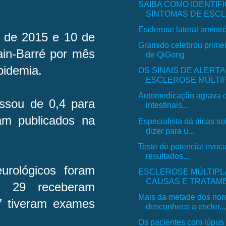
SAIBA COMO IDENTIF
SINTOMAS DE ESCL
Esclerose lateral amiotró
o de 2015 e 10 de
Gramido celebrou primei
ain-Barré por mês
de QiGong
epidemia.
OS SINAIS DE ALERTA
ESCLEROSE MÚLTIPL
Automedicação agrava 
assou de 0,4 para
intestinais...
am publicados na
Especialista dá dicas s
dizer para u...
Teste de potencial evoc
resultados...
urológicos foram
ESCLEROSE MÚLTIPLA
CAUSAS E TRATAME
, 29 receberam
Mais da metade dos nor
27 tiveram exames
desconhece a escler...
Os pacientes com lúpus