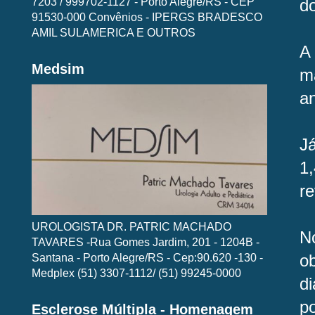
7203 / 999702-1127 - Porto Alegre/RS - CEP
d
91530-000 Convênios - IPERGS BRADESCO
AMIL SULAMERICA E OUTROS
A
Medsim
m
an
J
1
re
UROLOGISTA DR. PATRIC MACHADO
N
TAVARES -Rua Gomes Jardim, 201 - 1204B -
Santana - Porto Alegre/RS - Cep:90.620 -130 -
o
Medplex (51) 3307-1112/ (51) 99245-0000
d
po
Esclerose Múltipla - Homenagem