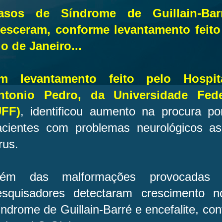
asos de Síndrome de Guillain-Barr
resceram, conforme levantamento feito
o de Janeiro...
m levantamento feito pelo Hospital
ntonio Pedro, da Universidade Fede
UFF)
, identificou aumento na procura p
acientes com problemas neurológicos as
rus.
lém das malformações provocadas
esquisadores detectaram crescimento n
ndrome de Guillain-Barré e encefalite, c