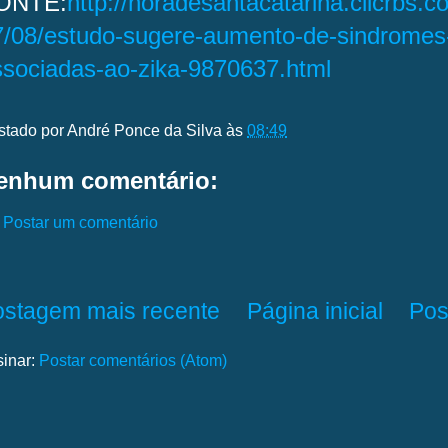
ONTE:
http://horadesantacatarina.clicrbs.c
7/08/estudo-sugere-aumento-de-sindromes-
ssociadas-ao-zika-9870637.html
stado por
André Ponce da Silva
às
08:49
enhum comentário:
Postar um comentário
ostagem mais recente
Página inicial
Pos
sinar:
Postar comentários (Atom)