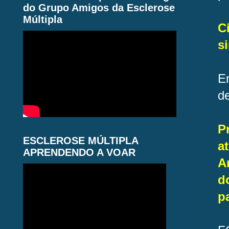
do Grupo Amigos da Esclerose
Múltipla
C
s
E
d
P
ESCLEROSE MÚLTIPLA
a
APRENDENDO A VOAR
A
d
p