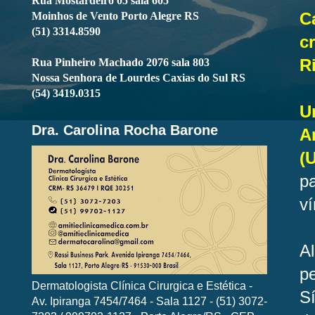
Rua Mostardeiro 05 sala 605
C
Moinhos de Vento Porto Alegre RS
(51) 3314.8590
c
Ri
Rua Pinheiro Machado 2076 sala 803
Nossa Senhora de Lourdes Caxias do Sul RS
(54) 3419.0315
U
Dra. Carolina Rocha Barone
A
(
p
ví
A
p
Dermatologista Clínica Cirurgica e Estética -
Sí
Av. Ipiranga 7454/7464 - Sala 1127 - (51) 3072-