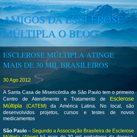
AMIGOS DA ESCLEROSE
MÚLTIPLA O BLOG
ESCLEROSE MÚLTIPLA ATINGE
MAIS DE 30 MIL BRASILEIROS
30 Ago 2012
A Santa Casa de Misericórdia de São Paulo tem o primeiro
Esclerose
Centro de Atendimento e Tratamento de
Múltipla
(CATEM)
da América Latina. No local, são
desenvolvidos projetos, cursos e testes de novos
medicamentos
São Paulo
–
Segundo a Associação Brasileira de Esclerose
Múltipla (Abem)
há mais de 30 mil portadores da doença,