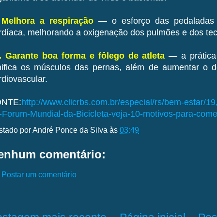
 Melhora a respiração
— o esforço das pedaladas 
rdíaca, melhorando a oxigenação dos pulmões e dos te
. Garante boa forma e fôlego de atleta
— a prática 
nifica os músculos das pernas, além de aumentar o 
rdiovascular.
NTE:
http://www.clicrbs.com.br/especial/rs/bem-estar/1
-Forum-Mundial-da-Bicicleta-veja-10-motivos-para-come
stado por
André Ponce da Silva
às
03:49
enhum comentário:
Postar um comentário