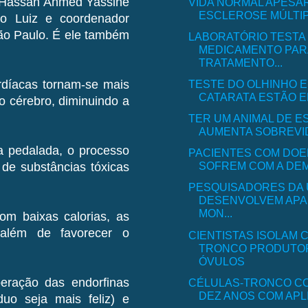
o Hassan Ahmed Yassine
VIDA NORMAL APESA
ESCLEROSE MÚLTI
ão Luiz e coordenador
São Paulo. É ele também
LABORATÓRIO TESTA
MEDICAMENTO PAR
TRATAMENTO...
TESTE DO OLHINHO E
díacas tornam-se mais
CATARATA ESTÃO EN
o cérebro, diminuindo a
TER UM ANIMAL DE E
AUMENTA SOBREVIDA
 pedalada, o processo
PACIENTES COM DO
SOFREM COM A DEM
de substâncias tóxicas
PESQUISADORES DA
DESENVOLVEM APA
MON...
m baixas calorias, as
 além de favorecer o
CIENTISTAS ISOLAM 
TRONCO PRODUTO
ÓVULOS
beração das endorfinas
CÉLULAS-TRONCO C
DEZ ANOS COM APLI
o seja mais feliz) e