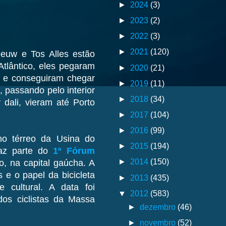
►
2024
(3)
►
2023
(2)
►
2022
(3)
►
2021
(120)
euw e Tos Alles estão
tlântico, eles pegaram
►
2020
(21)
, e conseguiram chegar
►
2019
(11)
, passando pelo interior
►
2018
(34)
dali, vieram até Porto
►
2017
(104)
►
2016
(99)
no térreo da Usina do
►
2015
(194)
faz parte do
1º Fórum
►
2014
(150)
o, na capital gaúcha. A
s e o papel da bicicleta
►
2013
(435)
e cultural. A data foi
▼
2012
(583)
dos ciclistas da Massa
►
dezembro
(46)
►
novembro
(52)