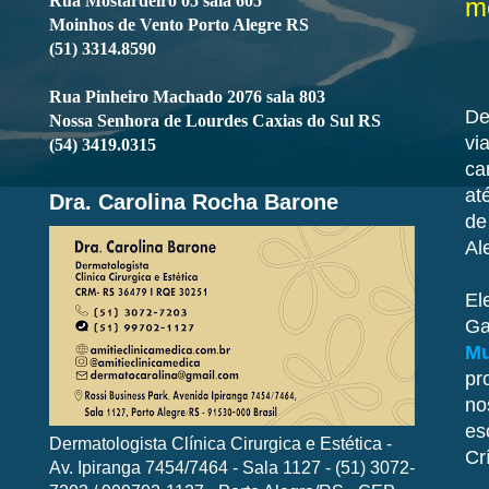
Rua Mostardeiro 05 sala 605
me
Moinhos de Vento Porto Alegre RS
(51) 3314.8590
Rua Pinheiro Machado 2076 sala 803
De
Nossa Senhora de Lourdes Caxias do Sul RS
vi
(54) 3419.0315
ca
at
Dra. Carolina Rocha Barone
de
Al
El
Ga
Mu
pr
no
es
Dermatologista Clínica Cirurgica e Estética -
Cr
Av. Ipiranga 7454/7464 - Sala 1127 - (51) 3072-