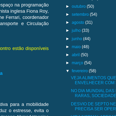
 espaço na programação
►
outubro
(50)
nista inglesa Fiona Roy,
►
setembro
(54)
ne Ferrari, coordenador
►
agosto
(31)
ansporte e Circulação
►
julho
(33)
►
junho
(44)
►
maio
(48)
ntro estão disponíveis
►
abril
(50)
►
março
(54)
▼
fevereiro
(58)
na
VEJA ALIMENTOS QUE
ENVELHECER COM
NO DIA MUNDIAL DA
RARAS, SOCIEDADE 
DESVIO DE SEPTO N
tiva para a mobilidade
PRECISA SER OPE
duz o estresse, evita o