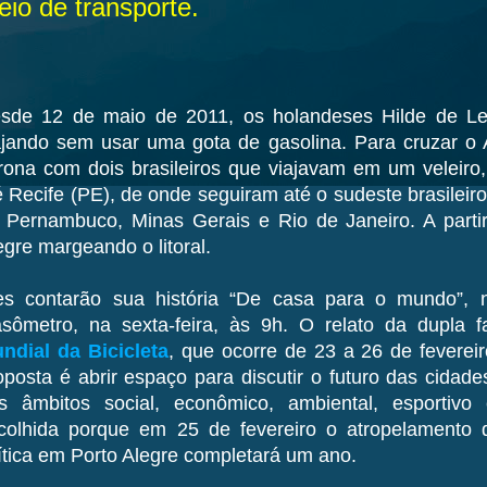
io de transporte.
sde 12 de maio de 2011, os holandeses Hilde de Le
ajando sem usar uma gota de gasolina. Para cruzar o A
rona com dois brasileiros que viajavam em um veleiro
é Recife (PE), de onde seguiram até o sudeste brasileiro
 Pernambuco, Minas Gerais e Rio de Janeiro. A partir 
egre margeando o litoral.
es contarão sua história “De casa para o mundo”, 
sômetro, na sexta-feira, às 9h. O relato da dupla 
ndial da Bicicleta
, que ocorre de 23 a 26 de fevereir
oposta é abrir espaço para discutir o futuro das cidade
s âmbitos social, econômico, ambiental, esportivo 
colhida porque em 25 de fevereiro o atropelamento 
ítica em Porto Alegre completará um ano.