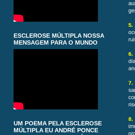
au
ge
5.
oc
ESCLEROSE MÚLTIPLA NOSSA
ru
MENSAGEM PARA O MUNDO
6.
di
an
7.
sa
co
ri
8.
UM POEMA PELA ESCLEROSE
im
MÚLTIPLA EU ANDRÉ PONCE
or