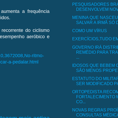
PESQUISADORES BRA
DESENVOLVEM NOVA
aumenta a frequência
MENINA QUE NASCEU
cidos.
SALVAR A IRMÃ SÓ 
recorrente do ciclismo
COMO UM VÍRUS
desempenho aeróbico e
EXERCÍCIOS,TUDO E
GOVERNO IRÁ DISTRI
REMÉDIO PARA TR
9,0,3672008,No-ritmo-
...
car-a-pedalar.html
IDOSOS QUE BEBEM 
SÃO MENOS PROPENS
ESTATUTO DO MILIT
SER MODIFICADO PA
ORTOPEDISTA RECO
FORTALECIMENTO 
CO...
NOVAS REGRAS PRO
CONSULTAS MÉDIC