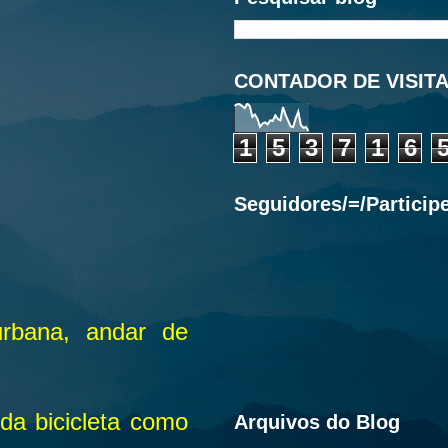
CONTADOR DE VISIT
1
5
3
7
1
6
Seguidores/=/Particip
urbana, andar de
da bicicleta como
Arquivos do Blog