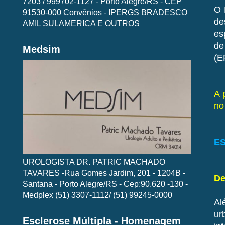
7203 / 999702-1127 - Porto Alegre/RS - CEP
O 
91530-000 Convênios - IPERGS BRADESCO
de
AMIL SULAMERICA E OUTROS
es
de
Medsim
(E
A 
no
ES
UROLOGISTA DR. PATRIC MACHADO
TAVARES -Rua Gomes Jardim, 201 - 1204B -
De
Santana - Porto Alegre/RS - Cep:90.620 -130 -
Medplex (51) 3307-1112/ (51) 99245-0000
Al
ur
Esclerose Múltipla - Homenagem