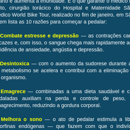
farto e aumenta a imunidade. É o que garante o médic
to, cirurgião torácico do Hospital e Maternidade S
dico World Bike Tour, realizado no fim de janeiro, em 
em lista as 10 razões para começar a pedalar:
 Combate estresse e depressão
— as contrações car
icazes e, com isso, o sangue chega mais rapidamente a
cidência de ansiedade, angústia e depressão.
 Desintoxica
— com o aumento da sudorese durante a
 metabolismo se acelera e contribui com a eliminação 
 organismo.
 Emagrece
— combinadas a uma dieta saudável e co
daladas auxiliam na perda e controle de peso,
agrecimento, reduzindo a gordura corporal.
 Melhora o sono
— o ato de pedalar estimula a li
orfinas endógenas — que fazem com que o indivídu