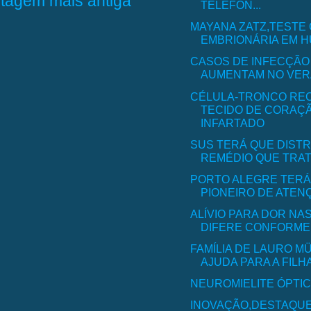
tagem mais antiga
TELEFON...
MAYANA ZATZ,TESTE
EMBRIONÁRIA EM H
CASOS DE INFECÇÃO
AUMENTAM NO VERÃO
CÉLULA-TRONCO RE
TECIDO DE CORAÇ
INFARTADO
SUS TERÁ QUE DISTR
REMÉDIO QUE TRAT
PORTO ALEGRE TERÁ
PIONEIRO DE ATENÇ
ALÍVIO PARA DOR NA
DIFERE CONFORME A
FAMÍLIA DE LAURO M
AJUDA PARA A FILH
NEUROMIELITE ÓPTI
INOVAÇÃO,DESTAQU