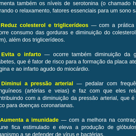
menta também os níveis de serotonina (o chamado ho
rando o relaxamento, fatores essenciais para um sono 
 Reduz colesterol e triglicerídeos
— com a prática c
orre consumo das gorduras e diminuição do colesterol 
im), além dos triglicerídeos.
 Evita o infarto
— ocorre também diminuição da gli
abetes, que é fator de risco para a formação da placa ate
gina e ao infarto agudo do miocárdio.
 Diminui a pressão arterial
— pedalar com frequên
nguíneos (artérias e veias) e faz com que eles rel
ntribuindo com a diminuição da pressão arterial, que é
sco para doenças coronarianas.
 Aumenta a imunidade
— com a melhora na contraçã
une fica estimulado e eleva a produção de glóbulo
ganismo a se defender de vírus e bactérias.