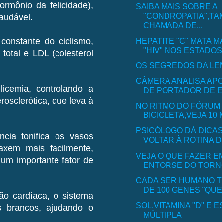
rmônio da felicidade),
SAIBA MAIS SOBRE A
"CONDROPATIA",T
saudável.
CHAMADA DE...
HEPATITE "C" MATA M
onstante do ciclismo,
"HIV" NOS ESTADOS 
total e LDL (colesterol
OS SEGREDOS DA LE
CÂMERA ANALISA AP
cemia, controlando a
DE PORTADOR DE E
rosclerótica, que leva à
NO RITMO DO FÓRUM
BICICLETA,VEJA 10 M
PSICÓLOGO DÁ DICA
cia tonifica os vasos
VOLTAR À ROTINA D
axem mais facilmente,
VEJA O QUE FAZER E
 um importante fator de
ENTORSE DO TORN
CADA SER HUMANO 
DE 100 GENES ¨QU
o cardíaca, o sistema
SOL,VITAMINA "D" E
s brancos, ajudando o
MÚLTIPLA