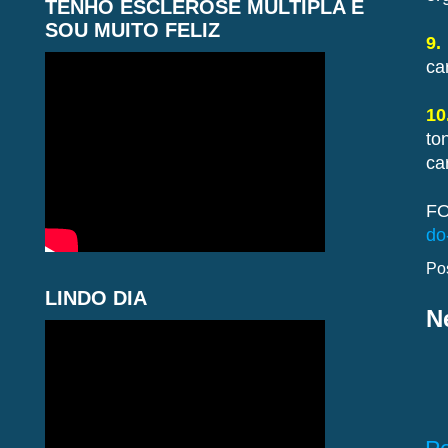
TENHO ESCLEROSE MÚLTIPLA E
SOU MUITO FELIZ
9.
ca
10
to
ca
FO
do
Po
LINDO DIA
N