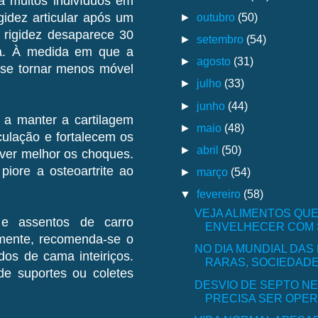
ta muitos indivíduos em
►
outubro
(50)
idez articular após um
 rigidez desaparece 30
►
setembro
(54)
da. À medida em que a
►
agosto
(31)
e se tornar menos móvel
►
julho
(33)
►
junho
(44)
 a manter a cartilagem
►
maio
(48)
ulação e fortalecem os
►
abril
(50)
ver melhor os choques.
iore a osteoartrite ao
►
março
(54)
▼
fevereiro
(58)
VEJA ALIMENTOS QUE
 e assentos de carro
ENVELHECER COM
mente, recomenda-se o
NO DIA MUNDIAL DA
dos de cama inteiriços.
RARAS, SOCIEDADE 
e suportes ou coletes
DESVIO DE SEPTO N
PRECISA SER OPE