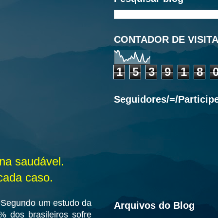
CONTADOR DE VISIT
1
5
3
9
1
8
Seguidores/=/Particip
una saudável.
cada caso.
. Segundo um estudo da
Arquivos do Blog
 dos brasileiros sofre