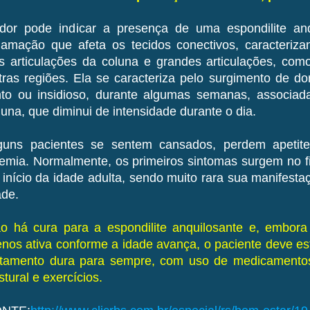
dor pode indicar a presença de uma espondilite anq
flamação que afeta os tecidos conectivos, caracteriza
s articulações da coluna e grandes articulações, com
tras regiões. Ela se caracteriza pelo surgimento de d
nto ou insidioso, durante algumas semanas, associada
luna, que diminui de intensidade durante o dia.
guns pacientes se sentem cansados, perdem apetit
emia. Normalmente, os primeiros sintomas surgem no fi
 início da idade adulta, sendo muito rara sua manifest
ade.
o há cura para a espondilite anquilosante e, embor
nos ativa conforme a idade avança, o paciente deve es
atamento dura para sempre, com uso de medicamentos, 
stural e exercícios.