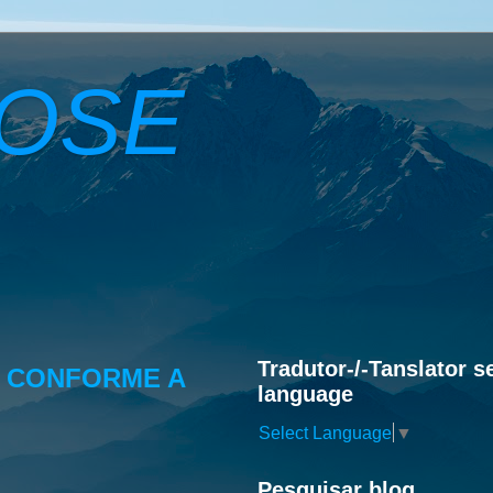
ROSE
Tradutor-/-Tanslator s
E CONFORME A
language
Select Language
▼
Pesquisar blog