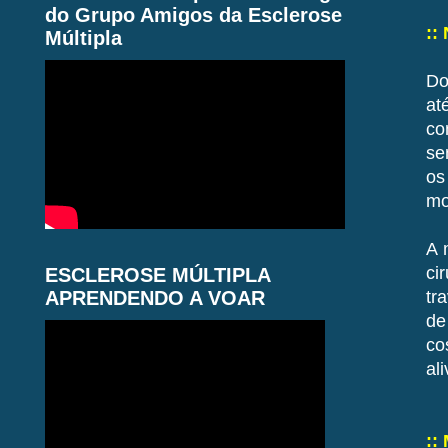
do Grupo Amigos da Esclerose
::
Múltipla
Do
at
co
se
os
mo
A 
ci
ESCLEROSE MÚLTIPLA
APRENDENDO A VOAR
tr
de
co
al
::