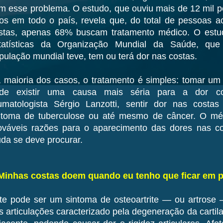
m esse problema. O estudo, que ouviu mais de 12 mil 
os em todo o país, revela que, do total de pessoas a
stas, apenas 68% buscam tratamento médico. O estudo
tatísticas da Organização Mundial da Saúde, q
pulação mundial teve, tem ou terá dor nas costas.
 maioria dos casos, o tratamento é simples: tomar um 
de existir uma causa mais séria para a dor co
umatologista Sérgio Lanzotti, sentir dor nas costa
ntoma de tuberculose ou até mesmo de câncer. O m
ováveis razões para o aparecimento das dores nas co
uda se deve procurar.
 Minhas costas doem quando eu tenho que ficar em 
te pode ser um sintoma de osteoartrite — ou artrose —
s articulações caracterizado pela degeneração da cartil