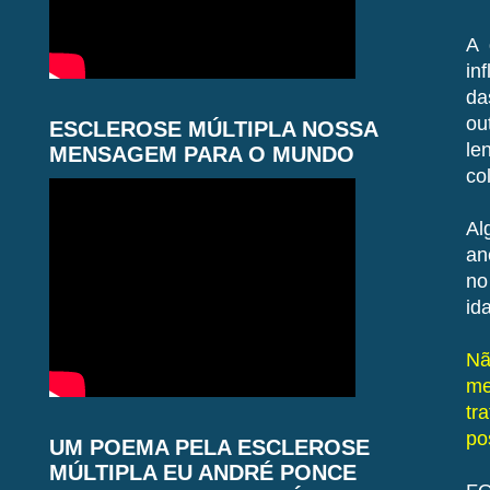
A 
in
da
ou
ESCLEROSE MÚLTIPLA NOSSA
le
MENSAGEM PARA O MUNDO
co
Al
an
no
id
Nã
me
tr
po
UM POEMA PELA ESCLEROSE
MÚLTIPLA EU ANDRÉ PONCE