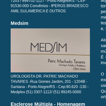
ad
7203 / 999702-1127 - Porto Alegre/RS - CEP
91530-000 Convênios - IPERGS BRADESCO
to
AMIL SULAMERICA E OUTROS
pe
mi
Medsim
le
e,
Al
sa
mú
É 
inv
O 
UROLOGISTA DR. PATRIC MACHADO
ex
TAVARES -Rua Gomes Jardim, 201 - 1204B -
us
Santana - Porto Alegre/RS - Cep:90.620 -130 -
Qu
Medplex (51) 3307-1112/ (51) 99245-0000
or
Esclerose Múltipla - Homenagem