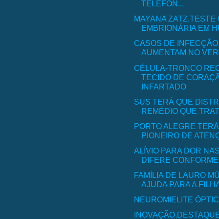
TELEFON...
MAYANA ZATZ,TESTE
EMBRIONÁRIA EM H
CASOS DE INFECÇÃO
AUMENTAM NO VERÃO
CÉLULA-TRONCO RE
TECIDO DE CORAÇ
INFARTADO
SUS TERÁ QUE DISTR
REMÉDIO QUE TRAT
PORTO ALEGRE TERÁ
PIONEIRO DE ATENÇ
ALÍVIO PARA DOR NA
DIFERE CONFORME A
FAMÍLIA DE LAURO M
AJUDA PARA A FILH
NEUROMIELITE ÓPTI
INOVAÇÃO,DESTAQU