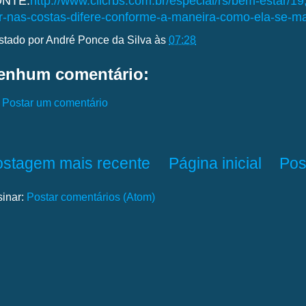
NTE:
http://www.clicrbs.com.br/especial/rs/bem-estar/19
r-nas-costas-difere-conforme-a-maneira-como-ela-se-ma
stado por
André Ponce da Silva
às
07:28
enhum comentário:
Postar um comentário
ostagem mais recente
Página inicial
Pos
sinar:
Postar comentários (Atom)