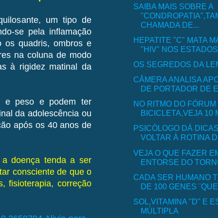
SAIBA MAIS SOBRE A
"CONDROPATIA",T
uilosante, um tipo de
CHAMADA DE...
ndo-se pela inflamação
HEPATITE "C" MATA M
o os quadris, ombros e
"HIV" NOS ESTADOS 
ores na coluna de modo
OS SEGREDOS DA LE
s à rigidez matinal da
CÂMERA ANALISA AP
DE PORTADOR DE E
e e peso e podem ter
NO RITMO DO FÓRUM
BICICLETA,VEJA 10 M
nal da adolescência ou
ação após os 40 anos de
PSICÓLOGO DÁ DICA
VOLTAR À ROTINA D
VEJA O QUE FAZER E
a a doença tenda a ser
ENTORSE DO TORN
tar consciente de que o
CADA SER HUMANO 
fisioterapia, correção
DE 100 GENES ¨QU
SOL,VITAMINA "D" E
MÚLTIPLA