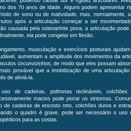
jacente, podendo causar dor e rigidez articulares. Afe
rno dos 70 anos de idade. Alguns podem apresentar rig
ríodo de sono ou de inatividade, mas, normalmente, a
nutos após a articulação começar a ser movimenta
são causada pela osteoartrite piora, a articulação pod
 finalmente, ela pode congelar em flexão.
ongamento, musculação e exercícios posturais ajudam
udável, aumentam a amplitude dos movimentos da artic
sculos circunvizinhos, de modo que eles possam absor
mais provável que a imobilização de uma articulação p
és de aliviá-la.
uso de cadeiras, poltronas reclináveis, colchões
cessivamente macios pode piorar os sintomas. Comu
o de cadeiras de encosto reto, colchões duros e estra
ando o quadro é grave, pode ser necessário o uso d
topédicos para as costas.