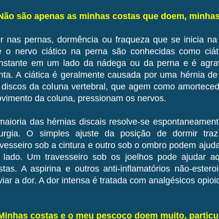
 Não são apenas as minhas costas que doem, minha
r nas pernas, dormência ou fraqueza que se inicia na
é o nervo ciático na perna são conhecidas como ciát
nstante em um lado da nádega ou da perna e é agr
nta. A ciática é geralmente causada por uma hérnia de
 discos da coluna vertebral, que agem como amorteced
vimento da coluna, pressionam os nervos.
maioria das hérnias discais resolve-se espontaneamen
rurgia. O simples ajuste da posição de dormir traz
avesseiro sob a cintura e outro sob o ombro podem aju
 lado. Um travesseiro sob os joelhos pode ajudar 
stas. A aspirina e outros anti-inflamatórios não-este
iviar a dor. A dor intensa é tratada com analgésicos opioi
 Minhas costas e o meu pescoço doem muito, partic