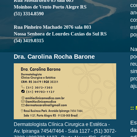
Rua Mostardeiro 05 sala 605
co
Moinhos de Vento Porto Alegre RS
an
(51) 3314.8590
co
es
Rua Pinheiro Machado 2076 sala 803
Nossa Senhora de Lourdes Caxias do Sul RS
po
(54) 3419.0315
Na
Dra. Carolina Rocha Barone
po
re
si
pr
aj
::
Es
Dermatologista Clínica Cirurgica e Estética -
da
Av. Ipiranga 7454/7464 - Sala 1127 - (51) 3072-