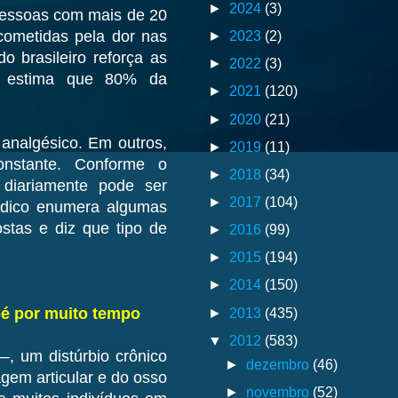
►
2024
(3)
pessoas com mais de 20
►
2023
(2)
cometidas pela dor nas
 brasileiro reforça as
►
2022
(3)
ue estima que 80% da
►
2021
(120)
►
2020
(21)
analgésico. Em outros,
►
2019
(11)
nstante. Conforme o
►
2018
(34)
s diariamente pode ser
►
2017
(104)
édico enumera algumas
stas e diz que tipo de
►
2016
(99)
►
2015
(194)
►
2014
(150)
►
2013
(435)
pé por muito tempo
▼
2012
(583)
, um distúrbio crônico
►
dezembro
(46)
agem articular e do osso
►
novembro
(52)