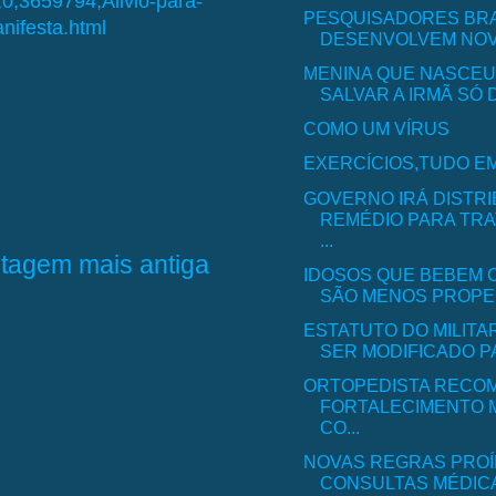
,0,3659794,Alivio-para-
PESQUISADORES BRA
nifesta.html
DESENVOLVEM NOVA
MENINA QUE NASCEU
SALVAR A IRMÃ SÓ 
COMO UM VÍRUS
EXERCÍCIOS,TUDO E
GOVERNO IRÁ DISTRI
REMÉDIO PARA TR
...
tagem mais antiga
IDOSOS QUE BEBEM 
SÃO MENOS PROPENS
ESTATUTO DO MILIT
SER MODIFICADO PA
ORTOPEDISTA RECO
FORTALECIMENTO 
CO...
NOVAS REGRAS PRO
CONSULTAS MÉDIC