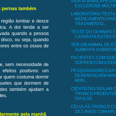
VIDA NORMAL APESA
ESCLEROSE MÚLTI
s pernas também
LABORATÓRIO TESTA
MEDICAMENTO PAR
 região lombar e desce
TRATAMENTO...
ica. A dor tende a ser
TESTE DO OLHINHO E
avada quando a pessoa
CATARATA ESTÃO EN
 disco, ou seja, quando
TER UM ANIMAL DE E
ores entre os ossos de
AUMENTA SOBREVIDA
PACIENTES COM DO
SOFREM COM A DEM
te, sem necessidade de
PESQUISADORES DA
 efeitos positivos: um
DESENVOLVEM APA
dar quem costuma dormir
MON...
aqueles que dormem de
CIENTISTAS ISOLAM 
roides também ajudam a
TRONCO PRODUTO
des.
ÓVULOS
CÉLULAS-TRONCO C
DEZ ANOS COM APLI
ularmente pela manhã