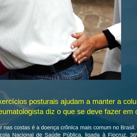
ercícios posturais ajudam a manter a col
eumatologista diz o que se deve fazer em 
r nas costas é a doença crônica mais comum no Brasil
cola Nacional de Saúde Pública, ligada à Fiocruz, 36%