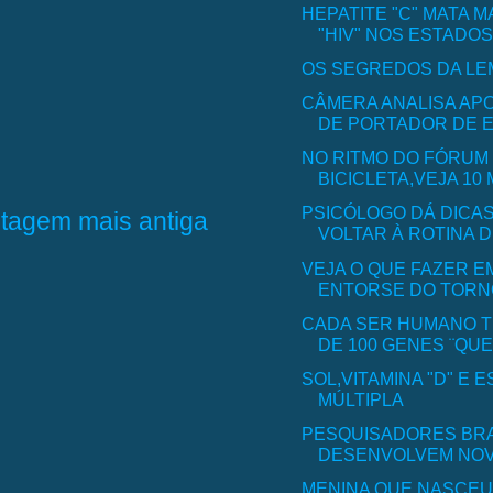
HEPATITE "C" MATA M
"HIV" NOS ESTADOS 
OS SEGREDOS DA LE
CÂMERA ANALISA AP
DE PORTADOR DE E
NO RITMO DO FÓRUM
BICICLETA,VEJA 10 M
PSICÓLOGO DÁ DICA
tagem mais antiga
VOLTAR À ROTINA D
VEJA O QUE FAZER E
ENTORSE DO TORN
CADA SER HUMANO 
DE 100 GENES ¨QU
SOL,VITAMINA "D" E
MÚLTIPLA
PESQUISADORES BRA
DESENVOLVEM NOVA
MENINA QUE NASCEU