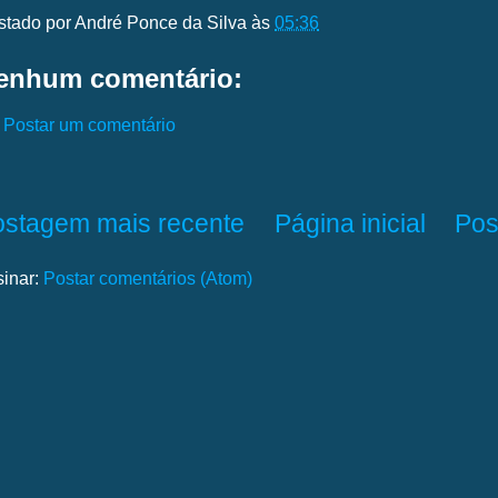
stado por
André Ponce da Silva
às
05:36
enhum comentário:
Postar um comentário
ostagem mais recente
Página inicial
Pos
sinar:
Postar comentários (Atom)