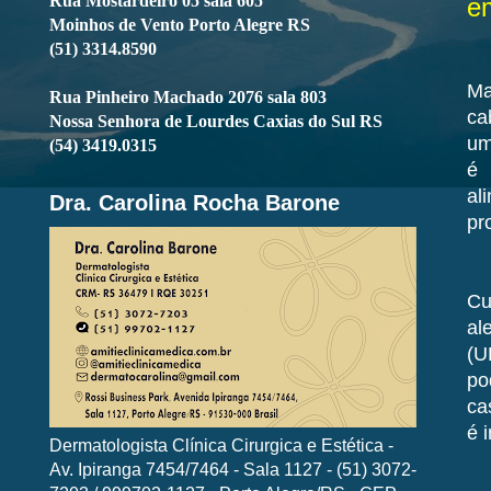
Rua Mostardeiro 05 sala 605
e
Moinhos de Vento Porto Alegre RS
(51) 3314.8590
Ma
Rua Pinheiro Machado 2076 sala 803
ca
Nossa Senhora de Lourdes Caxias do Sul RS
um
(54) 3419.0315
é 
al
Dra. Carolina Rocha Barone
pr
Cu
al
(U
po
ca
é 
Dermatologista Clínica Cirurgica e Estética -
Av. Ipiranga 7454/7464 - Sala 1127 - (51) 3072-