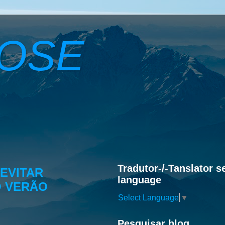
ROSE
Tradutor-/-Tanslator s
EVITAR
language
O VERÃO
Select Language
▼
Pesquisar blog