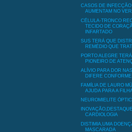
CASOS DE INFECÇÃO
AUMENTAM NO VERÃO
CÉLULA-TRONCO RE
TECIDO DE CORAÇ
INFARTADO
SUS TERÁ QUE DISTR
REMÉDIO QUE TRAT
PORTO ALEGRE TERÁ
PIONEIRO DE ATENÇ
ALÍVIO PARA DOR NA
DIFERE CONFORME A
FAMÍLIA DE LAURO M
AJUDA PARA A FILH
NEUROMIELITE ÓPTI
INOVAÇÃO,DESTAQU
CARDIOLOGIA
DISTIMIA,UMA DOENÇ
MASCARADA