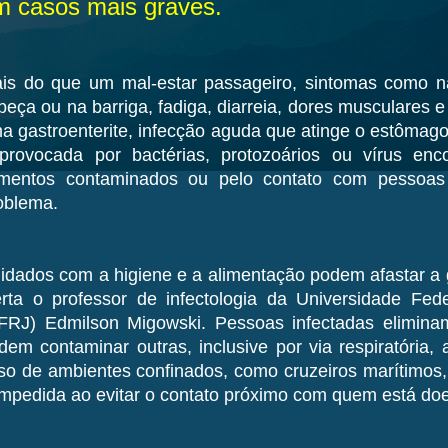
m casos mais graves.
is do que um mal-estar passageiro, sintomas como n
beça ou na barriga, fadiga, diarreia, dores musculares 
a gastroenterite, infecção aguda que atinge o estômago 
provocada por bactérias, protozoários ou vírus en
imentos contaminados ou pelo contato com pessoas
oblema.
idados com a higiene e a alimentação podem afastar a g
erta o professor de infectologia da Universidade Fed
FRJ) Edmilson Migowski. Pessoas infectadas eliminam
dem contaminar outras, inclusive por via respiratória, 
so de ambientes confinados, como cruzeiros marítimos,
impedida ao evitar o contato próximo com quem está doe