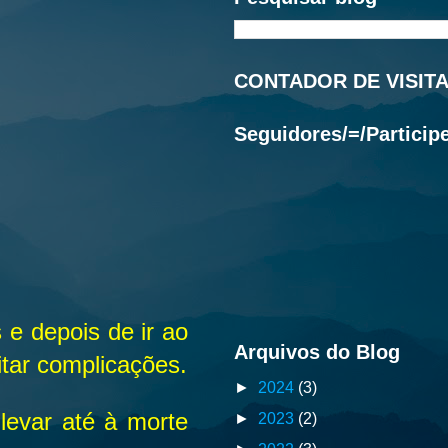
CONTADOR DE VISIT
Seguidores/=/Particip
e depois de ir ao
Arquivos do Blog
itar complicações.
►
2024
(3)
levar até à morte
►
2023
(2)