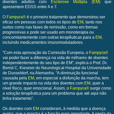
doentes adultos com
Esclerose Múltipla (EM)
que
apresentem EDSS entre 4 e 7.
O Fampyra®
é o primeiro tratamento que demonstrou ser
eficaz em pessoas com todos os tipos de
EM
, tanto nos
surtos como nas fases de remissão, como em formas
progressivas e pode ser usado em monoterapia ou
concomitantemente com outras terapêuticas para a
EM
,
incluindo medicamentos imunomoduladores.
“Com esta aprovação da Comissão Europeia, o
Fampyra®
vai poder fazer a diferença na vida de milhares de doentes
independentemente do seu tipo de EM”, explica o Prof. Dr.
Bernd C. Kieseier do Neurological Hospital da Universidade
de Dusseldorf, na Alemanha. “A diminuição funcional
causada pela
EM
, em especial a disfunção da marcha, tem
um grande impacto na vida dos doentes com
EM
, quer a
nível físico, quer emocional. Assim, o
Fampyra®
surge como
a solução terapêutica para um problema que até aqui não
tinha tratamento”.
Os doentes com
EM
consideram, à medida que a doença
evolui, que a marcha é a função mais importante. A perda da