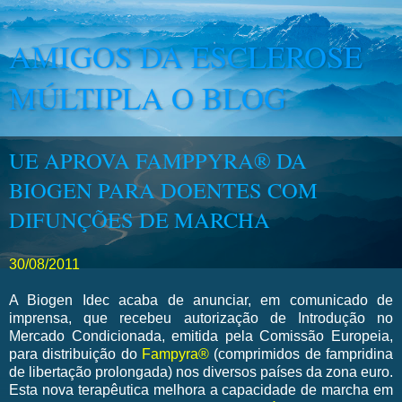
AMIGOS DA ESCLEROSE
MÚLTIPLA O BLOG
UE APROVA FAMPPYRA® DA
BIOGEN PARA DOENTES COM
DIFUNÇÕES DE MARCHA
30/08/2011
A Biogen Idec acaba de anunciar, em comunicado de
imprensa, que recebeu autorização de Introdução no
Mercado Condicionada, emitida pela Comissão Europeia,
para distribuição do
Fampyra®
(comprimidos de fampridina
de libertação prolongada) nos diversos países da zona euro.
Esta nova terapêutica melhora a capacidade de marcha em