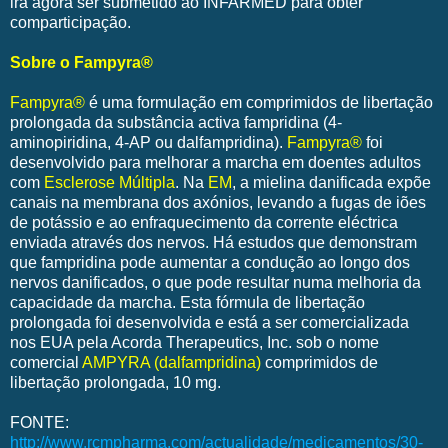
irá agora ser submetido ao INFARMED para obter
comparticipação.
Sobre o Fampyra®
Fampyra®
é uma formulação em comprimidos de libertação
prolongada da substância activa fampridina (4-
aminopiridina, 4-AP ou dalfampridina).
Fampyra®
foi
desenvolvido para melhorar a marcha em doentes adultos
com
Esclerose Múltipla
. Na
EM
, a mielina danificada expõe
canais na membrana dos axónios, levando a fugas de iões
de potássio e ao enfraquecimento da corrente eléctrica
enviada através dos nervos. Há estudos que demonstram
que fampridina pode aumentar a condução ao longo dos
nervos danificados, o que pode resultar numa melhoria da
capacidade da marcha. Esta fórmula de libertação
prolongada foi desenvolvida e está a ser comercializada
nos EUA pela Acorda Therapeutics, Inc. sob o nome
comercial
AMPYRA (dalfampridina)
comprimidos de
libertação prolongada, 10 mg.
FONTE:
http://www.rcmpharma.com/actualidade/medicamentos/30-