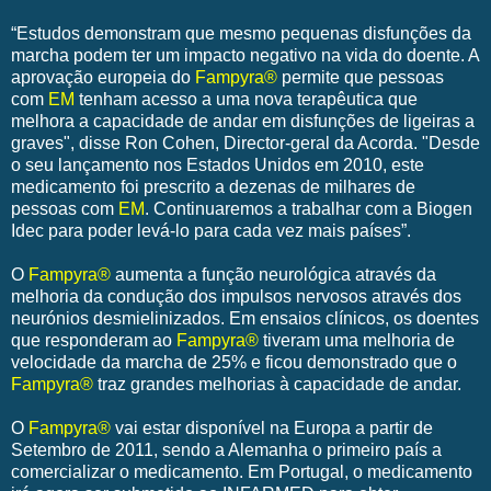
“Estudos demonstram que mesmo pequenas disfunções da
marcha podem ter um impacto negativo na vida do doente. A
aprovação europeia do
Fampyra®
permite que pessoas
com
EM
tenham acesso a uma nova terapêutica que
melhora a capacidade de andar em disfunções de ligeiras a
graves", disse Ron Cohen, Director-geral da Acorda. "Desde
o seu lançamento nos Estados Unidos em 2010, este
medicamento foi prescrito a dezenas de milhares de
pessoas com
EM
. Continuaremos a trabalhar com a Biogen
Idec para poder levá-lo para cada vez mais países”.
O
Fampyra®
aumenta a função neurológica através da
melhoria da condução dos impulsos nervosos através dos
neurónios desmielinizados. Em ensaios clínicos, os doentes
que responderam ao
Fampyra®
tiveram uma melhoria de
velocidade da marcha de 25% e ficou demonstrado que o
Fampyra®
traz grandes melhorias à capacidade de andar.
O
Fampyra®
vai estar disponível na Europa a partir de
Setembro de 2011, sendo a Alemanha o primeiro país a
comercializar o medicamento. Em Portugal, o medicamento