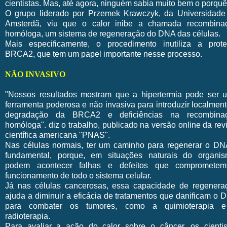
cientistas. Mas, até agora, ninguém sabia muito bem o porquê
O grupo liderado por Przemek Krawczyk, da Universidade
Amsterdã, viu que o calor inibe a chamada recombina
homóloga, um sistema de regeneração do DNA das células.
Mais especificamente, o procedimento inutiliza a prote
BRCA2, que tem um papel importante nesse processo.
NÃO INVASIVO
"Nossos resultados mostram que a hipertermia pode ser 
ferramenta poderosa e não invasiva para introduzir localmen
degradação da BRCA2 e deficiências na recombina
homóloga". diz o trabalho, publicado na versão online da rev
científica americana "PNAS".
Nas células normais, ter um caminho para regenerar o DN
fundamental, porque, em situações naturais do organis
podem acontecer falhas e defeitos que compromete
funcionamento de todo o sistema celular.
Já nas células cancerosas, essa capacidade de regenera
ajuda a diminuir a eficácia de tratamentos que danificam o 
para combater os tumores, como a quimioterapia 
radioterapia.
Para avaliar a ação do calor sobre o câncer, os cientis