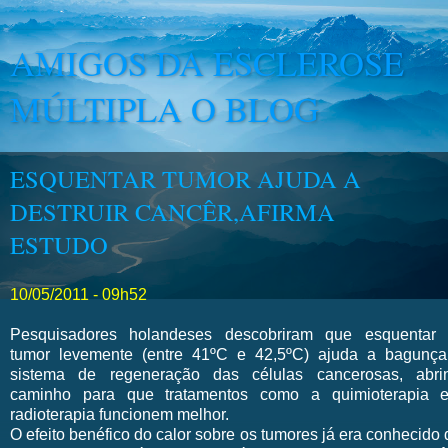
AMIGOS DA ESCLEROSE
MÚLTIPLA O BLOG
ESQUENTAR TUMOR AJUDA A
DESTRUIR CANCÊR,AFIRMA
ESTUDO
10/05/2011 - 09h52
Pesquisadores holandeses descobriram que esquentar
tumor levemente (entre 41ºC e 42,5ºC) ajuda a bagunça
sistema de regeneração das células cancerosas, abri
caminho para que tratamentos como a quimioterapia 
radioterapia funcionem melhor.
O efeito benéfico do calor sobre os tumores já era conhecido