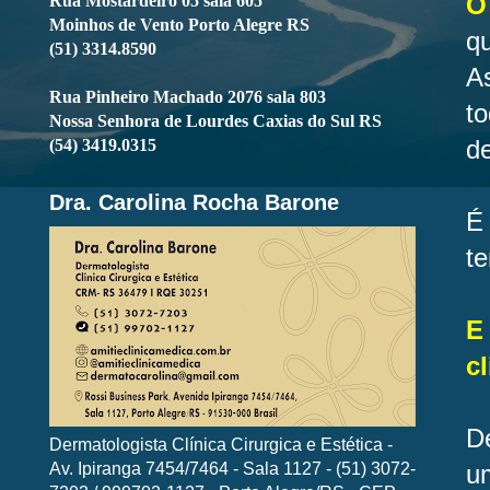
O
Rua Mostardeiro 05 sala 605
Moinhos de Vento Porto Alegre RS
q
(51) 3314.8590
A
Rua Pinheiro Machado 2076 sala 803
t
Nossa Senhora de Lourdes Caxias do Sul RS
d
(54) 3419.0315
Dra. Carolina Rocha Barone
É
t
E
cl
D
Dermatologista Clínica Cirurgica e Estética -
Av. Ipiranga 7454/7464 - Sala 1127 - (51) 3072-
u