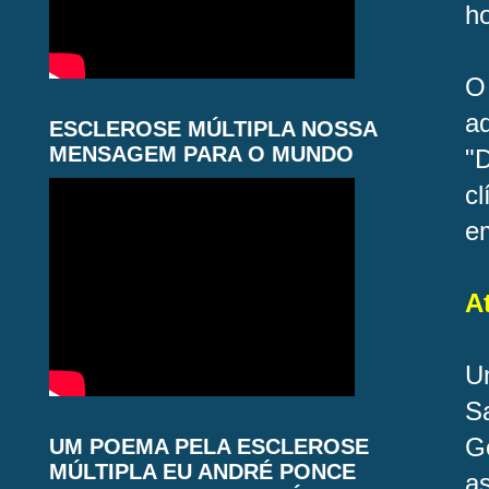
h
O
a
ESCLEROSE MÚLTIPLA NOSSA
MENSAGEM PARA O MUNDO
"
c
e
A
U
Sa
G
UM POEMA PELA ESCLEROSE
MÚLTIPLA EU ANDRÉ PONCE
a