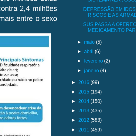
contra 2,4 milhões
DEPRESSÃO EM IDOSO
RISCOS E AS ARMAD
mais entre o sexo
SUS PASSA A OFERE
MEDICAMENTO PARA
►
maio
(5)
►
abril
(6)
►
fevereiro
(2)
►
janeiro
(4)
►
2016
(99)
►
2015
(194)
►
2014
(150)
►
2013
(435)
►
2012
(583)
►
2011
(459)