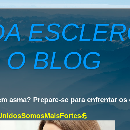
DA ESCLE
 O BLOG
em asma? Prepare-se para enfrentar os d
UnidosSomosMaisFortes💪