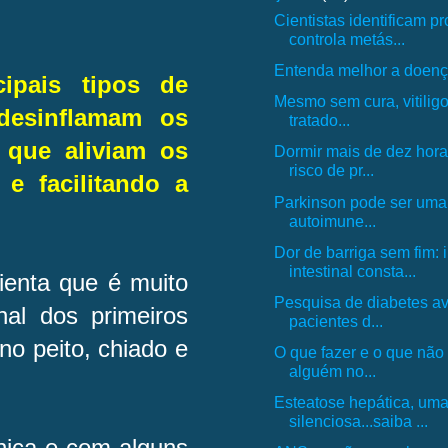
Cientistas identificam p
controla metás...
Entenda melhor a doenç
ipais tipos de
Mesmo sem cura, vitilig
desinflamam os
tratado...
 que aliviam os
Dormir mais de dez hora
risco de pr...
e facilitando a
Parkinson pode ser um
autoimune...
Dor de barriga sem fim:
intestinal consta...
ienta que é muito
Pesquisa de diabetes ava
nal dos primeiros
pacientes d...
no peito, chiado e
O que fazer e o que não f
alguém no...
Esteatose hepática, um
silenciosa...saiba ...
ínica e com alguns