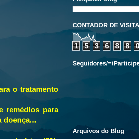
CONTADOR DE VISIT
1
5
3
6
8
8
Seguidores/=/Particip
ra o tratamento
e remédios para
 doença...
Arquivos do Blog