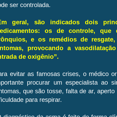
ode ser controlada.
Em geral, são indicados dois princ
edicamentos: os de controle, que 
rônquios, e os remédios de resgate,
intomas, provocando a vasodilatação 
ntrada de oxigênio”.
ara evitar as famosas crises, o médico or
mportante procurar um especialista ao si
ntomas, que são tosse, falta de ar, aperto 
ficuldade para respirar.
 diagnóstico da asma é feito de forma cl