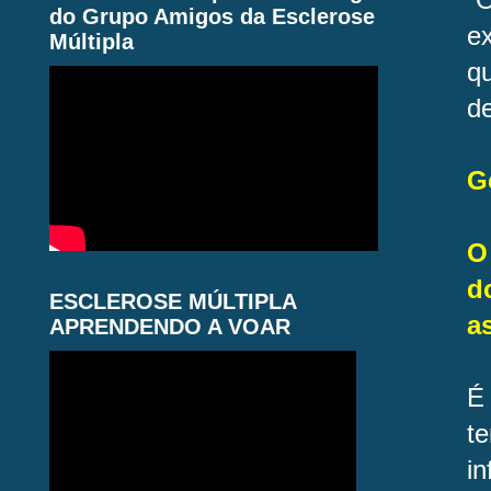
do Grupo Amigos da Esclerose
e
Múltipla
qu
de
G
O
d
ESCLEROSE MÚLTIPLA
a
APRENDENDO A VOAR
É
t
in