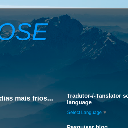
ROSE
Tradutor-/-Tanslator s
ias mais frios...
language
Select Language
▼
Pesquisar blog