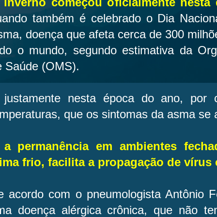
 inverno começou oficialmente nesta q
uando também é celebrado o Dia Naciona
sma, doença que afeta cerca de 300 milh
odo o mundo, segundo estimativa da Org
e Saúde (OMS).
 justamente nesta época do ano, por 
emperaturas, que os sintomas da asma se
 a permanência em ambientes fech
ima frio, facilita a propagação de vírus 
e acordo com o pneumologista Antônio Fe
ma doença alérgica crônica, que não t