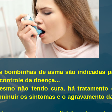
s bombinhas de asma são indicadas pa
 controle da doença...
esmo não tendo cura, há tratamento 
iminuir os sintomas e o agravamento da