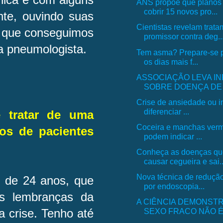
ANS propõe que planos
cobrir 15 novos pro...
te, ouvindo suas
Cientistas revelam trat
ar que conseguimos
promissor contra deg..
 a pneumologista.
Tem asma? Prepare-se p
os dias mais f...
ASSOCIAÇÃO LEVA I
SOBRE DOENÇA DE 
Crise de ansiedade ou in
diferenciar ...
 tratar de uma
Coceira e manchas verm
os de pacientes
podem indicar ...
Conheça as doenças q
causar cegueira e sai..
Nova técnica de reduçã
 de 24 anos, que
por endoscopia...
as lembranças da
A CIÊNCIA DEMONST
SEXO FRACO NÃO É, 
a crise. Tenho até