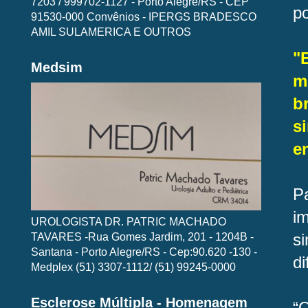
7203 / 999702-1127 - Porto Alegre/RS - CEP
p
91530-000 Convênios - IPERGS BRADESCO
AMIL SULAMERICA E OUTROS
"
Medsim
m
b
s
e
P
i
UROLOGISTA DR. PATRIC MACHADO
TAVARES -Rua Gomes Jardim, 201 - 1204B -
si
Santana - Porto Alegre/RS - Cep:90.620 -130 -
di
Medplex (51) 3307-1112/ (51) 99245-0000
Esclerose Múltipla - Homenagem
“O