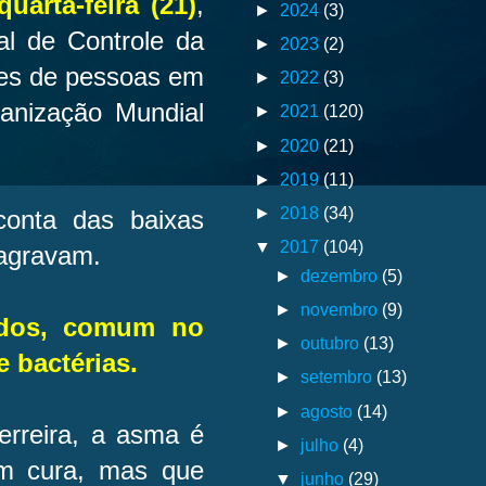
uarta-feira (21)
,
►
2024
(3)
l de Controle da
►
2023
(2)
ões de pessoas em
►
2022
(3)
anização Mundial
►
2021
(120)
►
2020
(21)
►
2019
(11)
►
2018
(34)
conta das baixas
▼
2017
(104)
 agravam.
►
dezembro
(5)
►
novembro
(9)
ados, comum no
►
outubro
(13)
e bactérias.
►
setembro
(13)
►
agosto
(14)
rreira, a asma é
►
julho
(4)
em cura, mas que
▼
junho
(29)