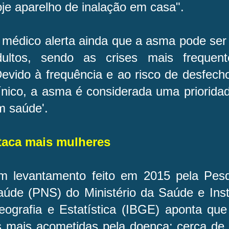
oje aparelho de inalação em casa".
 médico alerta ainda que a asma pode ser
dultos, sendo as crises mais frequen
Devido à frequência e ao risco de desfech
línico, a asma é considerada uma priorida
m saúde'.
taca mais mulheres
m levantamento feito em 2015 pela Pesq
úde (PNS) do Ministério da Saúde e Insti
eografia e Estatística (IBGE) aponta qu
s mais acometidas pela doença: cerca de 