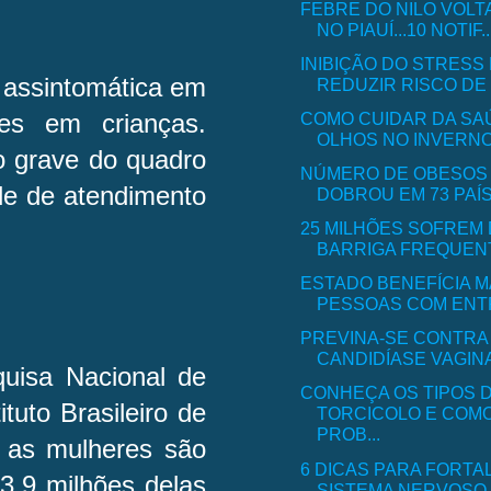
FEBRE DO NILO VOLT
NO PIAUÍ...10 NOTIF..
INIBIÇÃO DO STRESS
 assintomática em
REDUZIR RISCO DE 
COMO CUIDAR DA SA
tes em crianças.
OLHOS NO INVERNO.
o grave do quadro
NÚMERO DE OBESOS 
de de atendimento
DOBROU EM 73 PAÍS
25 MILHÕES SOFREM
BARRIGA FREQUENTE
ESTADO BENEFÍCIA MA
PESSOAS COM ENTR
PREVINA-SE CONTRA
CANDIDÍASE VAGINA
uisa Nacional de
CONHEÇA OS TIPOS 
tuto Brasileiro de
TORCICOLO E COMO
PROB...
e as mulheres são
6 DICAS PARA FORT
3,9 milhões delas
SISTEMA NERVOSO..