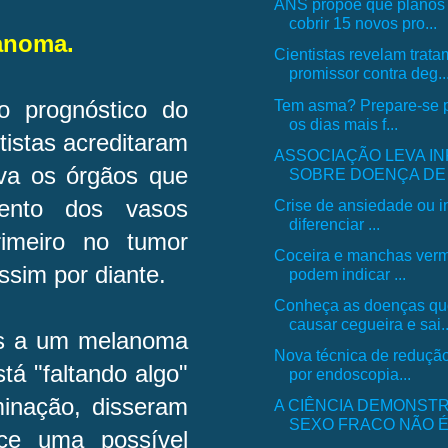
ANS propõe que planos
cobrir 15 novos pro...
lanoma.
Cientistas revelam trat
promissor contra deg..
Tem asma? Prepare-se p
o prognóstico do
os dias mais f...
tistas acreditaram
ASSOCIAÇÃO LEVA I
va os órgãos que
SOBRE DOENÇA DE 
mento dos vasos
Crise de ansiedade ou in
diferenciar ...
primeiro no tumor
Coceira e manchas verm
ssim por diante.
podem indicar ...
Conheça as doenças q
causar cegueira e sai..
os a um melanoma
Nova técnica de reduçã
tá "faltando algo"
por endoscopia...
inação, disseram
A CIÊNCIA DEMONST
SEXO FRACO NÃO É, 
ce uma possível