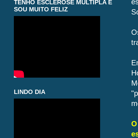
e
TENHO ESCLEROSE MÚLTIPLA E
SOU MUITO FELIZ
S
O
tr
E
H
M
LINDO DIA
"
me
O
e