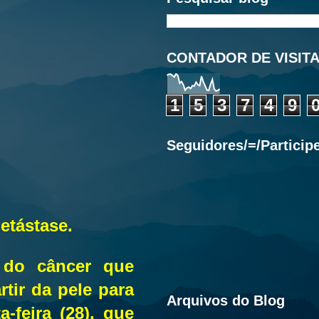
CONTADOR DE VISIT
1
5
3
7
4
9
Seguidores/=/Particip
etástase.
a do câncer que
tir da pele para
Arquivos do Blog
-feira (28), que