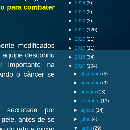
►
2024
(3)
vo para combater
►
2023
(2)
►
2022
(3)
►
2021
(120)
►
2020
(21)
ente modificados
►
2019
(11)
 equipe descobriu
►
2018
(34)
 importante na
▼
2017
(104)
ando o câncer se
►
dezembro
(5)
►
novembro
(9)
►
outubro
(13)
►
setembro
(13)
 secretada por
►
agosto
(14)
pele, antes de se
►
julho
(4)
 do rato e iniciar
▼
junho
(29)