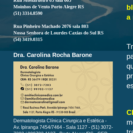
Rua Mostardeiro 05 sala 605
b
Moinhos de Vento Porto Alegre RS
(51) 3314.8590
a
Rua Pinheiro Machado 2076 sala 803
Nossa Senhora de Lourdes Caxias do Sul RS
(54) 3419.0315
T
Dra. Carolina Rocha Barone
p
q
p
es
C
Dermatologista Clínica Cirurgica e Estética -
m
Av. Ipiranga 7454/7464 - Sala 1127 - (51) 3072-
tr