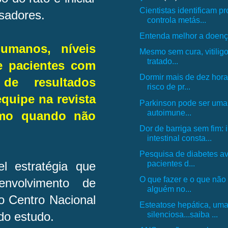
Cientistas identificam p
isadores.
controla metás...
Entenda melhor a doenç
umanos, níveis
Mesmo sem cura, vitilig
tratado...
e pacientes com
Dormir mais de dez hora
de resultados
risco de pr...
equipe na revista
Parkinson pode ser um
autoimune...
esmo quando não
Dor de barriga sem fim:
intestinal consta...
Pesquisa de diabetes ava
pacientes d...
 estratégia que
O que fazer e o que não f
nvolvimento de
alguém no...
 Centro Nacional
Esteatose hepática, um
silenciosa...saiba ...
do estudo.