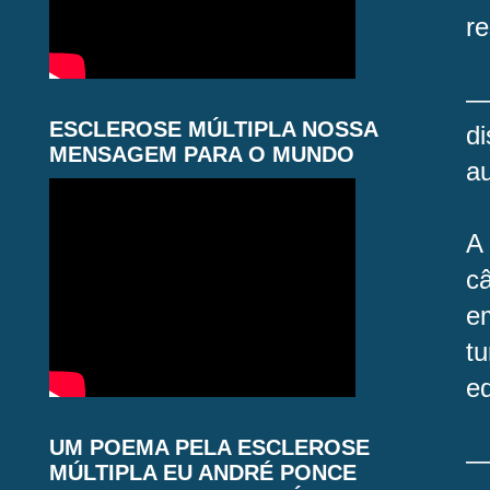
re
—
ESCLEROSE MÚLTIPLA NOSSA
d
MENSAGEM PARA O MUNDO
au
A
c
e
t
eq
UM POEMA PELA ESCLEROSE
—
MÚLTIPLA EU ANDRÉ PONCE