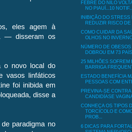
FEBRE DO NILO VOLT
NO PIAUÍ...10 NOTIF..
INIBIÇÃO DO STRESS
REDUZIR RISCO DE 
os, eles agem à
COMO CUIDAR DA SA
va — disseram os
OLHOS NO INVERNO.
NÚMERO DE OBESOS 
DOBROU EM 73 PAÍS
25 MILHÕES SOFREM
a o novo local do
BARRIGA FREQUENTE
vasos linfáticos
ESTADO BENEFÍCIA MA
PESSOAS COM ENTR
ne foi inibida em
PREVINA-SE CONTRA
loqueada, disse a
CANDIDÍASE VAGINA
CONHEÇA OS TIPOS 
TORCICOLO E COMO
PROB...
 de paradigma no
6 DICAS PARA FORT
SISTEMA NERVOSO..