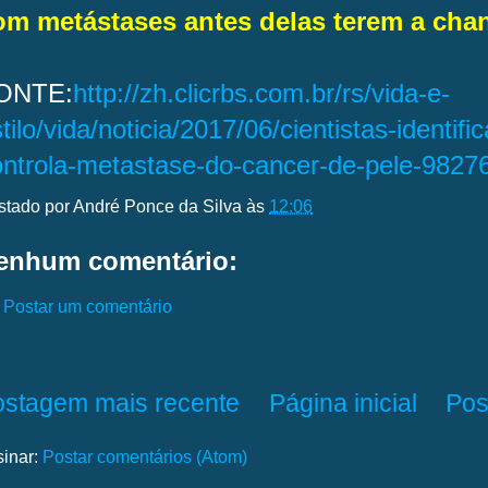
om metástases antes delas terem a chan
ONTE:
http://zh.clicrbs.com.br/rs/vida-e-
tilo/vida/noticia/2017/06/cientistas-identif
ontrola-metastase-do-cancer-de-pele-9827
stado por
André Ponce da Silva
às
12:06
enhum comentário:
Postar um comentário
ostagem mais recente
Página inicial
Pos
sinar:
Postar comentários (Atom)