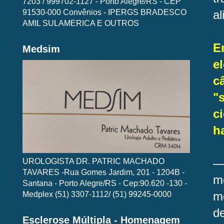
7203 / 999702-1127 - Porto Alegre/RS - CEP
91530-000 Convênios - IPERGS BRADESCO
al
AMIL SULAMERICA E OUTROS
E
Medsim
e
c
"
c
h
UROLOGISTA DR. PATRIC MACHADO
—
TAVARES -Rua Gomes Jardim, 201 - 1204B -
m
Santana - Porto Alegre/RS - Cep:90.620 -130 -
Medplex (51) 3307-1112/ (51) 99245-0000
m
d
Esclerose Múltipla - Homenagem