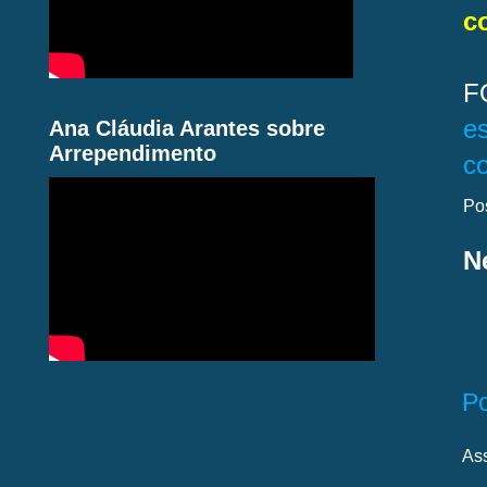
c
F
es
Ana Cláudia Arantes sobre
Arrependimento
c
Po
N
P
As