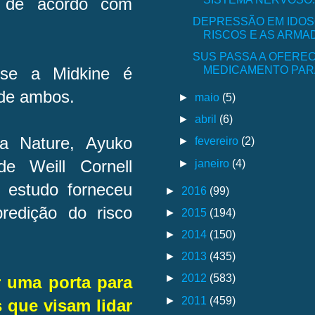
 de acordo com
DEPRESSÃO EM IDOSO
RISCOS E AS ARMAD
SUS PASSA A OFERE
MEDICAMENTO PARA
 se a Midkine é
 de ambos.
►
maio
(5)
►
abril
(6)
a Nature, Ayuko
►
fevereiro
(2)
►
janeiro
(4)
e Weill Cornell
 estudo forneceu
►
2016
(99)
redição do risco
►
2015
(194)
►
2014
(150)
►
2013
(435)
►
2012
(583)
r uma porta para
►
2011
(459)
s que visam lidar