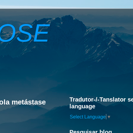
ROSE
Tradutor-/-Tanslator s
rola metástase
language
Select Language
▼
Pesquisar blog