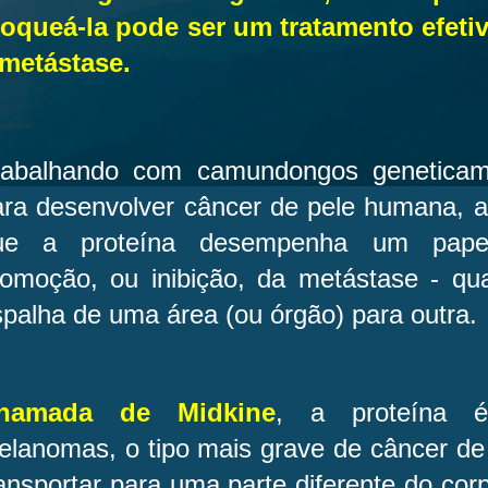
loqueá-la pode ser um tratamento efeti
 metástase.
rabalhando com camundongos geneticam
ara desenvolver câncer de pele humana, a
ue a proteína desempenha um papel
romoção, ou inibição, da metástase - qu
palha de uma área (ou órgão) para outra.
hamada de Midkine
, a proteína é
elanomas, o tipo mais grave de câncer de 
ansportar para uma parte diferente do corpo