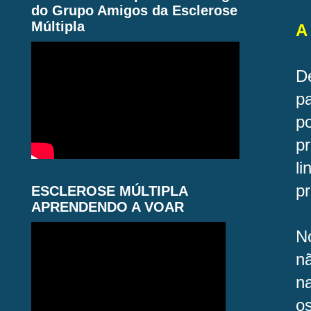
do Grupo Amigos da Esclerose
Múltipla
A
D
pa
p
p
l
pr
ESCLEROSE MÚLTIPLA
APRENDENDO A VOAR
N
nã
n
o