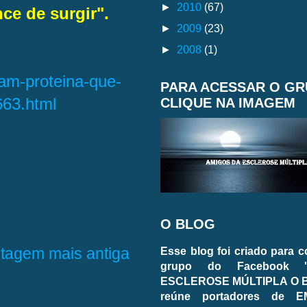
►
2010
(67)
ce de surgir".
►
2009
(23)
►
2008
(1)
icam-proteina-que-
PARA ACESSAR O G
663.html
CLIQUE NA IMAGEM
O BLOG
tagem mais antiga
Esse blog foi criado para 
grupo do Facebook 
ESCLEROSE MÚLTIPLA O BL
reúne portadores de E