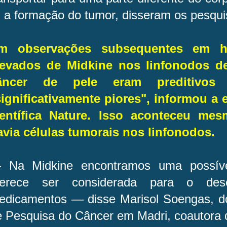
i a formação do tumor, disseram os pesqu
m observações subsequentes em h
levados de Midkine nos linfonodos d
âncer de pele eram preditivos 
significativamente piores", informou a 
ientífica Nature. Isso aconteceu m
avia células tumorais nos linfonodos.
 Na Midkine encontramos uma possível
erece ser considerada para o dese
edicamentos — disse Marisol Soengas, do
e Pesquisa do Câncer em Madri, coautora 