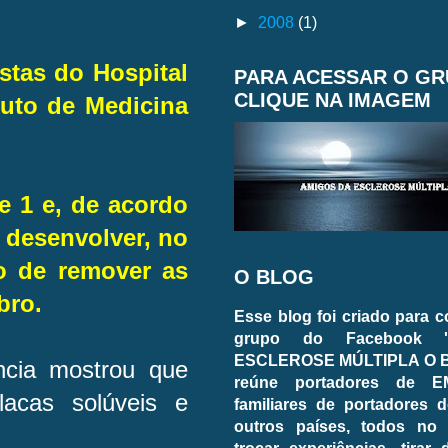
►
2008
(1)
stas do Hospital
PARA ACESSAR O G
CLIQUE NA IMAGEM
tuto de Medicina
se 1 e, de acordo
 desenvolver, no
o de remover as
O BLOG
bro.
Esse blog foi criado para 
grupo do Facebook 
ESCLEROSE MÚLTIPLA O BL
ncia mostrou que
reúne portadores de E
lacas solúveis e
familiares de portadores d
outros países, todos no