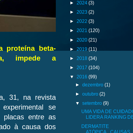
►
2024
(3)
►
2023
(2)
►
2022
(3)
►
2021
(120)
►
2020
(21)
a proteína beta-
►
2019
(11)
da, impede a
►
2018
(34)
►
2017
(104)
▼
2016
(99)
►
dezembro
(1)
►
outubro
(2)
a, 31, na revista
▼
setembro
(9)
 experimental se
UMA VIDA DE CUIDADO
 placas entre as
LIDERA RANKING DE
gado à causa dos
DERMATITE
ATÓPICA...CAUSAS.