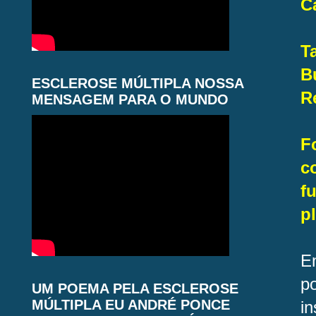
C
T
B
ESCLEROSE MÚLTIPLA NOSSA
R
MENSAGEM PARA O MUNDO
F
c
f
p
E
p
UM POEMA PELA ESCLEROSE
MÚLTIPLA EU ANDRÉ PONCE
in