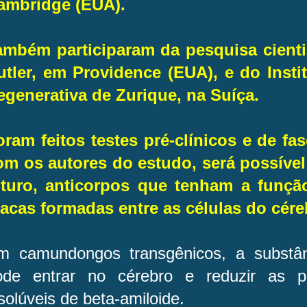
ambridge (EUA).
ambém participaram da pesquisa cienti
utler, em Providence (EUA), e do Insti
egenerativa de Zurique, na Suíça.
oram feitos testes pré-clínicos e de fa
om os autores do estudo, será possível
uturo, anticorpos que tenham a funçã
lacas formadas entre as células do cére
m camundongos transgênicos, a substâ
ode entrar no cérebro e reduzir as p
solúveis de beta-amiloide.