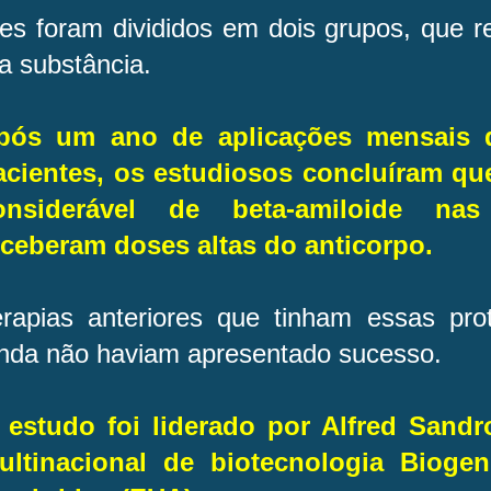
les foram divididos em dois grupos, que 
 a substância.
pós um ano de aplicações mensais d
acientes, os estudiosos concluíram q
onsiderável de beta-amiloide na
eceberam doses altas do anticorpo.
erapias anteriores que tinham essas pro
inda não haviam apresentado sucesso.
 estudo foi liderado por Alfred Sand
ultinacional de biotecnologia Biog