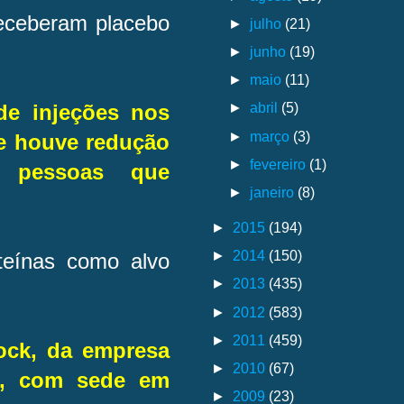
receberam placebo
►
julho
(21)
►
junho
(19)
►
maio
(11)
►
abril
(5)
e injeções nos
►
março
(3)
ue houve redução
►
fevereiro
(1)
s pessoas que
►
janeiro
(8)
►
2015
(194)
►
2014
(150)
teínas como alvo
►
2013
(435)
►
2012
(583)
►
2011
(459)
rock, da empresa
►
2010
(67)
en, com sede em
►
2009
(23)