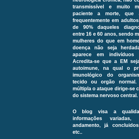
transmissível e muito 
paciente a morte, que 
frequentemente em adultos
de 90% daqueles diagno
entre 16 e 60 anos, sendo
mulheres do que em home
doença não seja herdada
aparece em indivíduos p
Acredita-se que a EM se
autoimune, na qual o pr
imunológico do organi
tecido ou orgão normal.
múltipla o ataque dirige-se 
do sistema nervoso central.
O blog visa a qualida
informações variadas,
andamento, já concluidos,
etc..