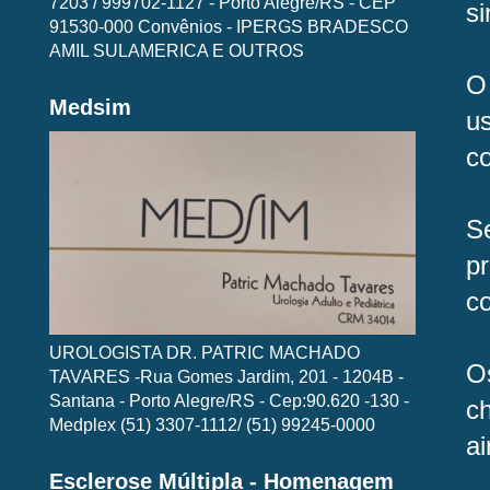
7203 / 999702-1127 - Porto Alegre/RS - CEP
s
91530-000 Convênios - IPERGS BRADESCO
AMIL SULAMERICA E OUTROS
O 
Medsim
u
co
S
p
co
UROLOGISTA DR. PATRIC MACHADO
Os
TAVARES -Rua Gomes Jardim, 201 - 1204B -
Santana - Porto Alegre/RS - Cep:90.620 -130 -
c
Medplex (51) 3307-1112/ (51) 99245-0000
a
Esclerose Múltipla - Homenagem