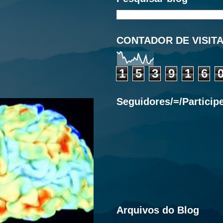
CONTADOR DE VISIT
1
5
3
9
1
6
Seguidores/=/Particip
Arquivos do Blog