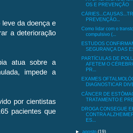
OS E PREVENÇÃO
CÁRIES...CAUSAS...
PREVENÇÃO...
o leve da doença e
Como lidar com o transt
ar a deterioração
compulsivo (...
ESTUDOS CONFIRMAM
SEGURANÇA DAS E
PARTÍCULAS DE POL
pia atua sobre a
AFETEM O CÉREBR
PR...
mulada, impede a
EXAMES OFTALMOLÓ
DIAGNOSTICAR DIVE
CÂNCER DE ESTÔMAG
TRATAMENTO E PR
ido por cientistas
DROGA CONSEGUE E
65 pacientes que
CONTRA ALZHEIMER
ES...
►
agosto
(19)