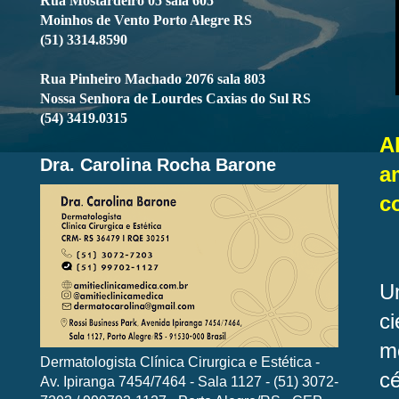
Rua Mostardeiro 05 sala 605
Moinhos de Vento Porto Alegre RS
(51) 3314.8590
Rua Pinheiro Machado 2076 sala 803
Nossa Senhora de Lourdes Caxias do Sul RS
(54) 3419.0315
A
Dra. Carolina Rocha Barone
a
c
U
c
m
Dermatologista Clínica Cirurgica e Estética -
c
Av. Ipiranga 7454/7464 - Sala 1127 - (51) 3072-