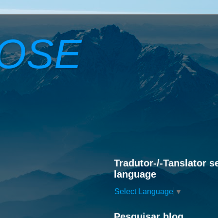
ROSE
Tradutor-/-Tanslator s
language
Select Language
▼
Pesquisar blog