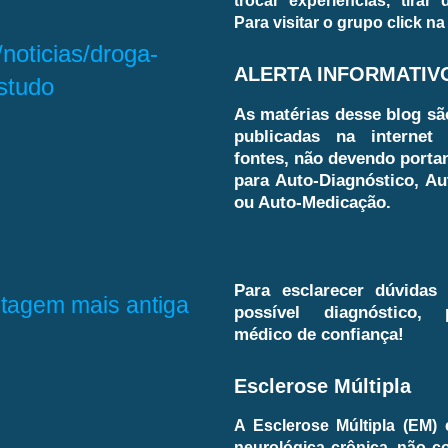
trocar experiências, tirar
Para visitar o grupo click na
/noticias/droga-
ALERTA INFORMATIV
studo
As matérias desse blog sã
publicadas na internet 
fontes, não devendo porta
para Auto-Diagnóstico, Au
ou Auto-Medicação.
Para esclarecer dúvidas
tagem mais antiga
possível diagnóstico,
médico de confiança!
Esclerose Múltipla
A Esclerose Múltipla (EM)
neurológica crônica, não c