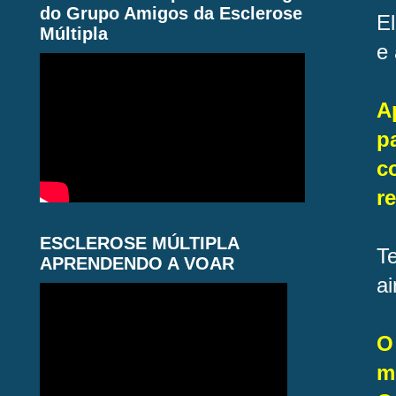
do Grupo Amigos da Esclerose
E
Múltipla
e
A
p
c
r
ESCLEROSE MÚLTIPLA
T
APRENDENDO A VOAR
a
O
m