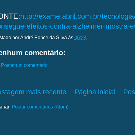
ONTE:
http://exame.abril.com.br/tecnologia
onsegue-efeitos-contra-alzheimer-mostra-e
stado por
André Ponce da Silva
às
06:24
enhum comentário:
Postar um comentário
ostagem mais recente
Página inicial
Pos
sinar:
Postar comentários (Atom)